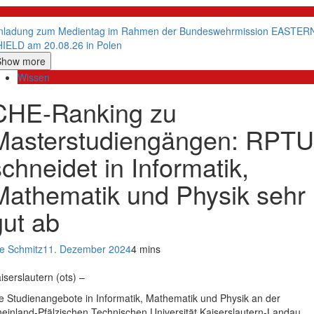
litik
nladung zum Medientag im Rahmen der Bundeswehrmission EASTER
IELD am 20.08.26 in Polen
Show more
Wissen
CHE-Ranking zu
Masterstudiengängen: RPTU
schneidet in Informatik,
Mathematik und Physik sehr
gut ab
e Schmitz
11. Dezember 2024
4 mins
iserslautern (ots) –
e Studienangebote in Informatik, Mathematik und Physik an der
einland-Pfälzischen Technischen Universität Kaiserslautern-Landau