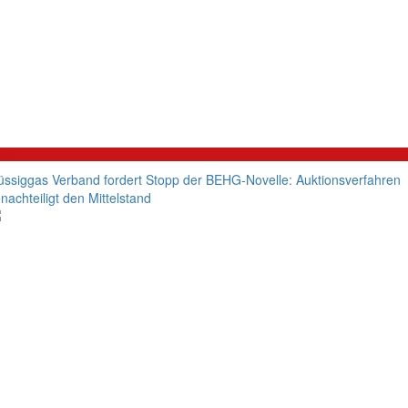
litik
üssiggas Verband fordert Stopp der BEHG-Novelle: Auktionsverfahren
nachteiligt den Mittelstand