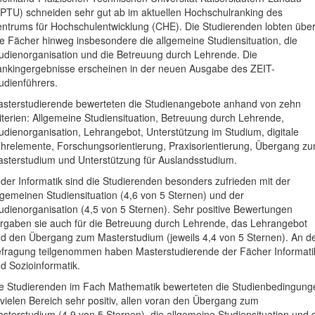
PTU) schneiden sehr gut ab im aktuellen Hochschulranking des
ntrums für Hochschulentwicklung (CHE). Die Studierenden lobten übe
le Fächer hinweg insbesondere die allgemeine Studiensituation, die
udienorganisation und die Betreuung durch Lehrende. Die
nkingergebnisse erscheinen in der neuen Ausgabe des ZEIT-
udienführers.
sterstudierende bewerteten die Studienangebote anhand von zehn
iterien: Allgemeine Studiensituation, Betreuung durch Lehrende,
udienorganisation, Lehrangebot, Unterstützung im Studium, digitale
hrelemente, Forschungsorientierung, Praxisorientierung, Übergang z
sterstudium und Unterstützung für Auslandsstudium.
 der Informatik sind die Studierenden besonders zufrieden mit der
lgemeinen Studiensituation (4,6 von 5 Sternen) und der
udienorganisation (4,5 von 5 Sternen). Sehr positive Bewertungen
rgaben sie auch für die Betreuung durch Lehrende, das Lehrangebot
d den Übergang zum Masterstudium (jeweils 4,4 von 5 Sternen). An d
fragung teilgenommen haben Masterstudierende der Fächer Informati
d Sozioinformatik.
e Studierenden im Fach Mathematik bewerteten die Studienbedingung
 vielen Bereich sehr positiv, allen voran den Übergang zum
sterstudium (4,9 von 5 Sternen), die allgemeine Studiensituation und 