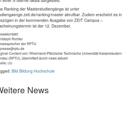
f einer 5-Sterne-Skala dargestellt.
s Ranking der Masterstudiengänge ist unter
udiengaenge.zeit.de/ranking/master abrufbar. Zudem erscheint es in
szügen in der kommenden Ausgabe von ZEIT Campus –
scheinungstermin ist der 12. Dezember.
essekontakt:
ristoph Richter
essesprecher der RPTU
presse@rptu.de
iginal-Content von: Rheinland-Pfälzische Technische Universität Kaiserslautern-
ndau (RPTU), übermittelt durch news aktuell
elle:
ots
agged:
Bild
Bildung
Hochschule
Weitere News