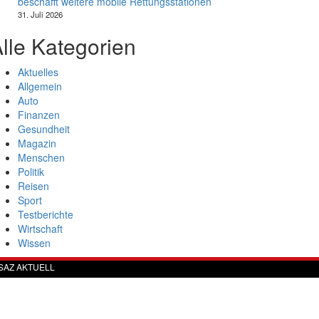
beschafft weitere mobile Rettungsstationen
31. Juli 2026
lle Kategorien
Aktuelles
Allgemein
Auto
Finanzen
Gesundheit
Magazin
Menschen
Politik
Reisen
Sport
Testberichte
Wirtschaft
Wissen
SAZ AKTUELL
Werbung
Datenschutzerklärung
Impressum