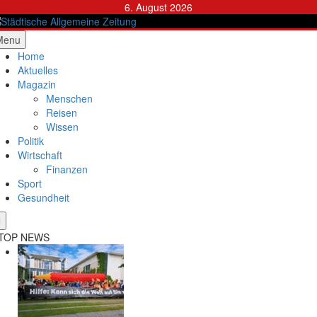
Skip
6. August 2026
to
content
ädtische Allgemeine Zeitung
Menu
Home
Aktuelles
Magazin
Menschen
Reisen
Wissen
Politik
Wirtschaft
Finanzen
Sport
Gesundheit
TOP NEWS