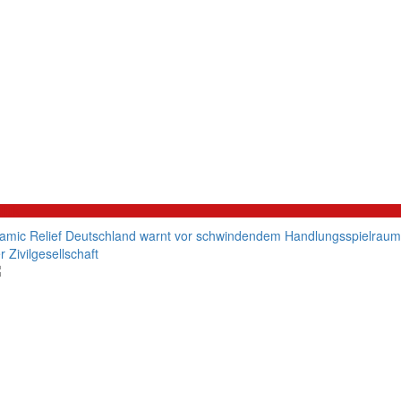
litik
lamic Relief Deutschland warnt vor schwindendem Handlungsspielraum
r Zivilgesellschaft