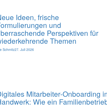
eue Ideen, frische
Formulierungen und
berraschende Perspektiven für
wiederkehrende Themen
e Schmitz
27. Juli 2026
igitales Mitarbeiter-Onboarding i
andwerk: Wie ein Familienbetrie