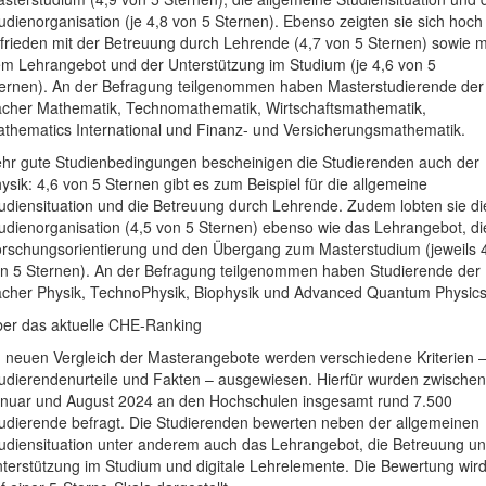
udienorganisation (je 4,8 von 5 Sternen). Ebenso zeigten sie sich hoch
frieden mit der Betreuung durch Lehrende (4,7 von 5 Sternen) sowie m
m Lehrangebot und der Unterstützung im Studium (je 4,6 von 5
ernen). An der Befragung teilgenommen haben Masterstudierende der
cher Mathematik, Technomathematik, Wirtschaftsmathematik,
thematics International und Finanz- und Versicherungsmathematik.
hr gute Studienbedingungen bescheinigen die Studierenden auch der
ysik: 4,6 von 5 Sternen gibt es zum Beispiel für die allgemeine
udiensituation und die Betreuung durch Lehrende. Zudem lobten sie di
udienorganisation (4,5 von 5 Sternen) ebenso wie das Lehrangebot, di
rschungsorientierung und den Übergang zum Masterstudium (jeweils 
n 5 Sternen). An der Befragung teilgenommen haben Studierende der
cher Physik, TechnoPhysik, Biophysik und Advanced Quantum Physics
er das aktuelle CHE-Ranking
 neuen Vergleich der Masterangebote werden verschiedene Kriterien 
udierendenurteile und Fakten – ausgewiesen. Hierfür wurden zwischen
nuar und August 2024 an den Hochschulen insgesamt rund 7.500
udierende befragt. Die Studierenden bewerten neben der allgemeinen
udiensituation unter anderem auch das Lehrangebot, die Betreuung u
terstützung im Studium und digitale Lehrelemente. Die Bewertung wir