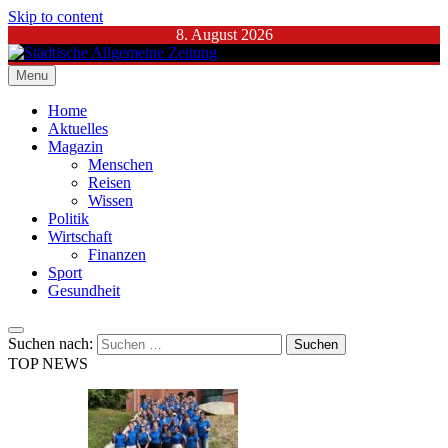
Skip to content
8. August 2026
Menu
Städtische Allgemeine Zeitung
Home
Aktuelles
Magazin
Menschen
Reisen
Wissen
Politik
Wirtschaft
Finanzen
Sport
Gesundheit
Suchen nach:
TOP NEWS