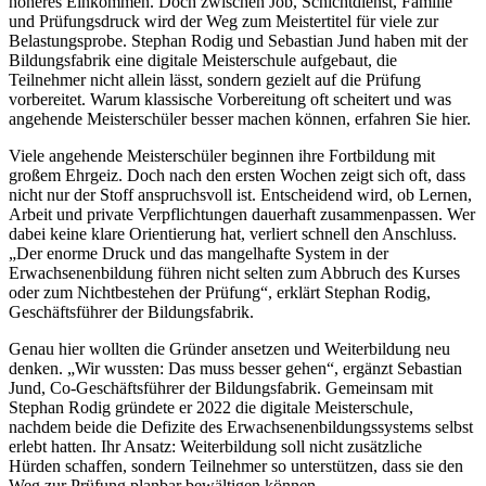
höheres Einkommen. Doch zwischen Job, Schichtdienst, Familie
und Prüfungsdruck wird der Weg zum Meistertitel für viele zur
Belastungsprobe. Stephan Rodig und Sebastian Jund haben mit der
Bildungsfabrik eine digitale Meisterschule aufgebaut, die
Teilnehmer nicht allein lässt, sondern gezielt auf die Prüfung
vorbereitet. Warum klassische Vorbereitung oft scheitert und was
angehende Meisterschüler besser machen können, erfahren Sie hier.
Viele angehende Meisterschüler beginnen ihre Fortbildung mit
großem Ehrgeiz. Doch nach den ersten Wochen zeigt sich oft, dass
nicht nur der Stoff anspruchsvoll ist. Entscheidend wird, ob Lernen,
Arbeit und private Verpflichtungen dauerhaft zusammenpassen. Wer
dabei keine klare Orientierung hat, verliert schnell den Anschluss.
„Der enorme Druck und das mangelhafte System in der
Erwachsenenbildung führen nicht selten zum Abbruch des Kurses
oder zum Nichtbestehen der Prüfung“, erklärt Stephan Rodig,
Geschäftsführer der Bildungsfabrik.
Genau hier wollten die Gründer ansetzen und Weiterbildung neu
denken. „Wir wussten: Das muss besser gehen“, ergänzt Sebastian
Jund, Co-Geschäftsführer der Bildungsfabrik. Gemeinsam mit
Stephan Rodig gründete er 2022 die digitale Meisterschule,
nachdem beide die Defizite des Erwachsenenbildungssystems selbst
erlebt hatten. Ihr Ansatz: Weiterbildung soll nicht zusätzliche
Hürden schaffen, sondern Teilnehmer so unterstützen, dass sie den
Weg zur Prüfung planbar bewältigen können.