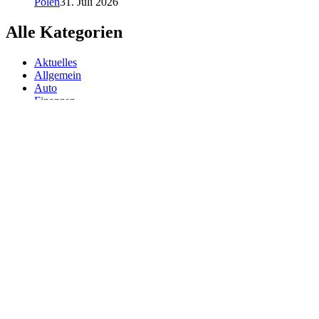
Polen
31. Juli 2026
Alle Kategorien
Aktuelles
Allgemein
Auto
Finanzen
Gesundheit
Magazin
Menschen
Politik
Reisen
Sport
Testberichte
Wirtschaft
Wissen
© SAZ AKTUELL
Werbung
Datenschutzerklärung
Impressum