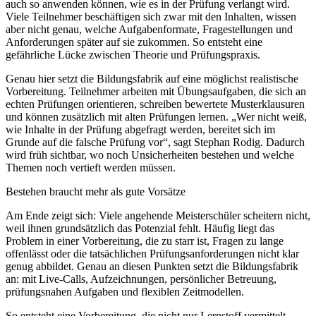
auch so anwenden können, wie es in der Prüfung verlangt wird.
Viele Teilnehmer beschäftigen sich zwar mit den Inhalten, wissen
aber nicht genau, welche Aufgabenformate, Fragestellungen und
Anforderungen später auf sie zukommen. So entsteht eine
gefährliche Lücke zwischen Theorie und Prüfungspraxis.
Genau hier setzt die Bildungsfabrik auf eine möglichst realistische
Vorbereitung. Teilnehmer arbeiten mit Übungsaufgaben, die sich an
echten Prüfungen orientieren, schreiben bewertete Musterklausuren
und können zusätzlich mit alten Prüfungen lernen. „Wer nicht weiß,
wie Inhalte in der Prüfung abgefragt werden, bereitet sich im
Grunde auf die falsche Prüfung vor“, sagt Stephan Rodig. Dadurch
wird früh sichtbar, wo noch Unsicherheiten bestehen und welche
Themen noch vertieft werden müssen.
Bestehen braucht mehr als gute Vorsätze
Am Ende zeigt sich: Viele angehende Meisterschüler scheitern nicht,
weil ihnen grundsätzlich das Potenzial fehlt. Häufig liegt das
Problem in einer Vorbereitung, die zu starr ist, Fragen zu lange
offenlässt oder die tatsächlichen Prüfungsanforderungen nicht klar
genug abbildet. Genau an diesen Punkten setzt die Bildungsfabrik
an: mit Live-Calls, Aufzeichnungen, persönlicher Betreuung,
prüfungsnahen Aufgaben und flexiblen Zeitmodellen.
So entsteht eine Vorbereitung, die nicht nur Lernstoff vermittelt,