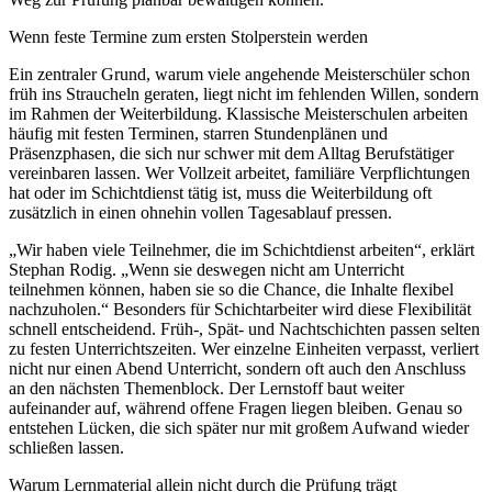
Wenn feste Termine zum ersten Stolperstein werden
Ein zentraler Grund, warum viele angehende Meisterschüler schon
früh ins Straucheln geraten, liegt nicht im fehlenden Willen, sondern
im Rahmen der Weiterbildung. Klassische Meisterschulen arbeiten
häufig mit festen Terminen, starren Stundenplänen und
Präsenzphasen, die sich nur schwer mit dem Alltag Berufstätiger
vereinbaren lassen. Wer Vollzeit arbeitet, familiäre Verpflichtungen
hat oder im Schichtdienst tätig ist, muss die Weiterbildung oft
zusätzlich in einen ohnehin vollen Tagesablauf pressen.
„Wir haben viele Teilnehmer, die im Schichtdienst arbeiten“, erklärt
Stephan Rodig. „Wenn sie deswegen nicht am Unterricht
teilnehmen können, haben sie so die Chance, die Inhalte flexibel
nachzuholen.“ Besonders für Schichtarbeiter wird diese Flexibilität
schnell entscheidend. Früh-, Spät- und Nachtschichten passen selten
zu festen Unterrichtszeiten. Wer einzelne Einheiten verpasst, verliert
nicht nur einen Abend Unterricht, sondern oft auch den Anschluss
an den nächsten Themenblock. Der Lernstoff baut weiter
aufeinander auf, während offene Fragen liegen bleiben. Genau so
entstehen Lücken, die sich später nur mit großem Aufwand wieder
schließen lassen.
Warum Lernmaterial allein nicht durch die Prüfung trägt