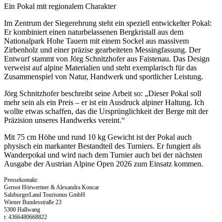
Ein Pokal mit regionalem Charakter
Im Zentrum der Siegerehrung steht ein speziell entwickelter Pokal:
Er kombiniert einen naturbelassenen Bergkristall aus dem
Nationalpark Hohe Tauern mit einem Sockel aus massivem
Zirbenholz und einer präzise gearbeiteten Messingfassung. Der
Entwurf stammt von Jörg Schnitzhofer aus Faistenau. Das Design
verweist auf alpine Materialien und steht exemplarisch für das
Zusammenspiel von Natur, Handwerk und sportlicher Leistung.
Jörg Schnitzhofer beschreibt seine Arbeit so: „Dieser Pokal soll
mehr sein als ein Preis – er ist ein Ausdruck alpiner Haltung. Ich
wollte etwas schaffen, das die Ursprünglichkeit der Berge mit der
Präzision unseres Handwerks vereint.“
Mit 75 cm Höhe und rund 10 kg Gewicht ist der Pokal auch
physisch ein markanter Bestandteil des Turniers. Er fungiert als
Wanderpokal und wird nach dem Turnier auch bei der nächsten
Ausgabe der Austrian Alpine Open 2026 zum Einsatz kommen.
Pressekontakt:
Gernot Hörwertner & Alexandra Koncar
SalzburgerLand Tourismus GmbH
Wiener Bundesstraße 23
5300 Hallwang
t: 4366480668822