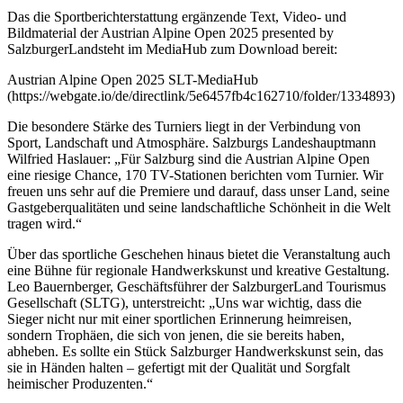
Das die Sportberichterstattung ergänzende Text, Video- und
Bildmaterial der Austrian Alpine Open 2025 presented by
SalzburgerLandsteht im MediaHub zum Download bereit:
Austrian Alpine Open 2025 SLT-MediaHub
(https://webgate.io/de/directlink/5e6457fb4c162710/folder/1334893)
Die besondere Stärke des Turniers liegt in der Verbindung von
Sport, Landschaft und Atmosphäre. Salzburgs Landeshauptmann
Wilfried Haslauer: „Für Salzburg sind die Austrian Alpine Open
eine riesige Chance, 170 TV-Stationen berichten vom Turnier. Wir
freuen uns sehr auf die Premiere und darauf, dass unser Land, seine
Gastgeberqualitäten und seine landschaftliche Schönheit in die Welt
tragen wird.“
Über das sportliche Geschehen hinaus bietet die Veranstaltung auch
eine Bühne für regionale Handwerkskunst und kreative Gestaltung.
Leo Bauernberger, Geschäftsführer der SalzburgerLand Tourismus
Gesellschaft (SLTG), unterstreicht: „Uns war wichtig, dass die
Sieger nicht nur mit einer sportlichen Erinnerung heimreisen,
sondern Trophäen, die sich von jenen, die sie bereits haben,
abheben. Es sollte ein Stück Salzburger Handwerkskunst sein, das
sie in Händen halten – gefertigt mit der Qualität und Sorgfalt
heimischer Produzenten.“