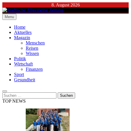
Skip
8. August 2026
to
content
Menu
Städtische Allgemeine Zeitung
Home
Aktuelles
Magazin
Menschen
Reisen
Wissen
Politik
Wirtschaft
Finanzen
Sport
Gesundheit
Suchen
nach:
TOP NEWS