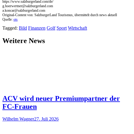
https://www.salzburgerland.com/de/
g.hoerwertner@salzburgerland.com
a.koncar@salzburgerland.com
Original-Content von: SalzburgerLand Tourismus, übermittelt durch news aktuell
Quelle:
ots
Tagged:
Bild
Finanzen
Golf
Sport
Wirtschaft
Weitere News
ACV wird neuer Premiumpartner der
FC-Frauen
Wilhelm Wagner
27. Juli 2026