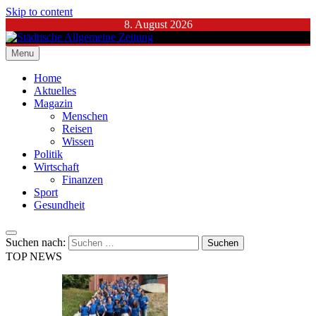
Skip to content
8. August 2026
Menu
Städtische Allgemeine Zeitung
Home
Aktuelles
Magazin
Menschen
Reisen
Wissen
Politik
Wirtschaft
Finanzen
Sport
Gesundheit
Suchen nach:
TOP NEWS