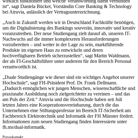
wirklich funktioniert und welche Verantwortung damit verbunden
ist“, sagt Daniela Bücker, Vorständin Core Banking & Technology
bei Atruvia, anlässlich der Vertragsunterzeichnung.
„Auch in Zukunft werden wir in Deutschland Fachkräfte benötigen,
um die Digitalisierung des Bankings souverän, innovativ und kreativ
voranzutreiben. Der neue Studiengang zielt darauf ab, unseren IT-
Nachwuchs auf die immer komplexeren Herausforderungen
vorzubereiten – und weiter in der Lage zu sein, marktführende
Produkte im eigenen Haus zu entwickeln und deren
hochverfügbaren Betrieb sicherzustellen“, sagt Martin Waldmann,
der als FI-Geschäftsführer unter anderem für den Bereich Personal
verantwortlich ist.
„Duale Studiengänge wie dieser sind ein wichtiges Angebot unserer
Hochschule“, sagt FH-Präsident Prof. Dr. Frank Dellmann.
„Dadurch ermöglichen wir jungen Menschen, wissenschaftliche und
praxisnahe Ausbildung noch zielgerichteter zu vereinen – und das
am Puls der Zeit.“ Atruvia und die Hochschule haben seit Juli
letzten Jahres eine Kooperationsvereinbarung, durch die das
Unternehmen eine Stiftungsprofessur im Bereich IT-Sicherheit am
Fachbereich Elektrotechnik und Informatik der FH Münster fördert.
Informationen zum neuen Studiengang finden Interessierte unter
fh.ms/dual-informatik.
Pressekontakt: