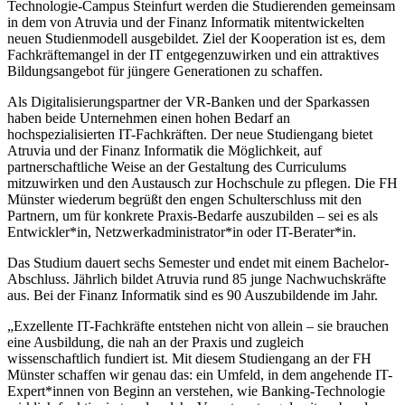
Technologie-Campus Steinfurt werden die Studierenden gemeinsam
in dem von Atruvia und der Finanz Informatik mitentwickelten
neuen Studienmodell ausgebildet. Ziel der Kooperation ist es, dem
Fachkräftemangel in der IT entgegenzuwirken und ein attraktives
Bildungsangebot für jüngere Generationen zu schaffen.
Als Digitalisierungspartner der VR-Banken und der Sparkassen
haben beide Unternehmen einen hohen Bedarf an
hochspezialisierten IT-Fachkräften. Der neue Studiengang bietet
Atruvia und der Finanz Informatik die Möglichkeit, auf
partnerschaftliche Weise an der Gestaltung des Curriculums
mitzuwirken und den Austausch zur Hochschule zu pflegen. Die FH
Münster wiederum begrüßt den engen Schulterschluss mit den
Partnern, um für konkrete Praxis-Bedarfe auszubilden – sei es als
Entwickler*in, Netzwerkadministrator*in oder IT-Berater*in.
Das Studium dauert sechs Semester und endet mit einem Bachelor-
Abschluss. Jährlich bildet Atruvia rund 85 junge Nachwuchskräfte
aus. Bei der Finanz Informatik sind es 90 Auszubildende im Jahr.
„Exzellente IT-Fachkräfte entstehen nicht von allein – sie brauchen
eine Ausbildung, die nah an der Praxis und zugleich
wissenschaftlich fundiert ist. Mit diesem Studiengang an der FH
Münster schaffen wir genau das: ein Umfeld, in dem angehende IT-
Expert*innen von Beginn an verstehen, wie Banking-Technologie