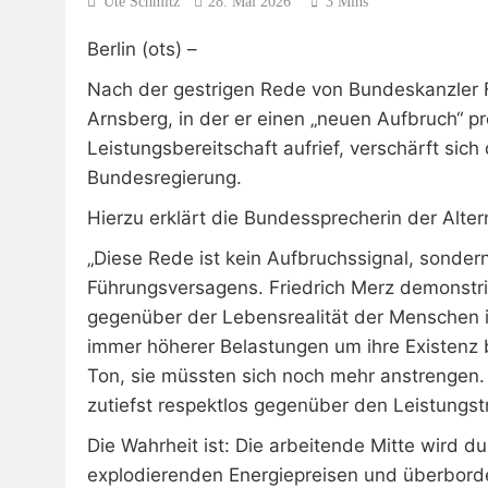
Ute Schmitz
28. Mai 2026
3 Mins
Berlin (ots) –
Nach der gestrigen Rede von Bundeskanzler F
Arnsberg, in der er einen „neuen Aufbruch“ p
Leistungsbereitschaft aufrief, verschärft sich d
Bundesregierung.
Hierzu erklärt die Bundessprecherin der Alter
„Diese Rede ist kein Aufbruchssignal, sonder
Führungsversagens. Friedrich Merz demonstri
gegenüber der Lebensrealität der Menschen 
immer höherer Belastungen um ihre Existenz b
Ton, sie müssten sich noch mehr anstrengen. D
zutiefst respektlos gegenüber den Leistungst
Die Wahrheit ist: Die arbeitende Mitte wird 
explodierenden Energiepreisen und überborden