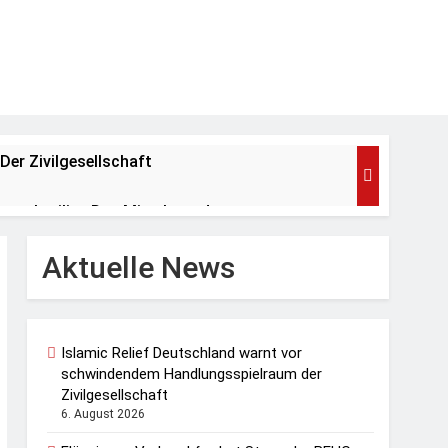
er Zivilgesellschaft
enachteiligt Den Mittelstand
Aktuelle News
IELD Am 20.08.26 In Polen
Islamic Relief Deutschland warnt vor
fft Weitere Mobile Rettungsstationen
schwindendem Handlungsspielraum der
Zivilgesellschaft
6. August 2026