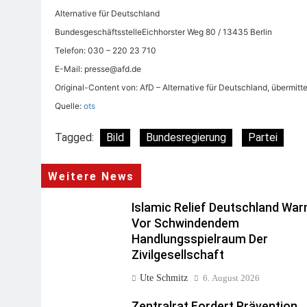
Alternative für Deutschland
BundesgeschäftsstelleEichhorster Weg 80 / 13435 Berlin
Telefon: 030 – 220 23 710
E-Mail:
presse@afd.de
Original-Content von: AfD – Alternative für Deutschland, übermitte
Quelle:
ots
Tagged:
Bild
Bundesregierung
Partei
Weitere News
Islamic Relief Deutschland War
Vor Schwindendem
Handlungsspielraum Der
Zivilgesellschaft
Ute Schmitz
6. August 2026
Zentralrat Fordert Prävention