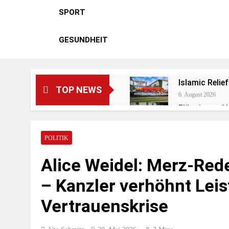
SPORT
GESUNDHEIT
Islamic Reli
TOP NEWS
6. August 2026
Flüssiggas V
5. August 2026
Zentralrat F
POLITIK
3. August 2026
Einladung Zu
Alice Weidel: Merz-Rede
31. Juli 2026
– Kanzler verhöhnt Leis
Schnelle Und
31. Juli 2026
Vertrauenskrise