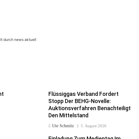
lt durch news aktuell
nt
Flüssiggas Verband Fordert
Stopp Der BEHG-Novelle:
Auktionsverfahren Benachteiligt
Den Mittelstand
Ute Schmitz
5. August 2026
Einladung Zum Medientag Im