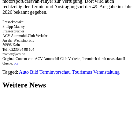
motorsport/caravan-rallye) zur Verfügung. Dort wird auch
rechtzeitig der Termin und Austragungsort der 49. Ausgabe im Jahr
2026 bekannt gegeben.
Pressekontakt:
Philipp Mathey
Pressesprecher
ACV Automobil-Club Verkehr
An der Wachsfabrik 5
50996 Köln
Tel.: 02236 94 98 104
mathey@acv.de
Original-Content von: ACV Automobil-Club Verkehr, übermittelt durch news aktuell
Quelle:
ots
Tagged:
Auto
Bild
Terminvorschau
Tourismus
Veranstaltung
Weitere News