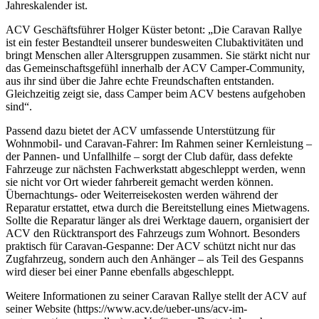
Jahreskalender ist.
ACV Geschäftsführer Holger Küster betont: „Die Caravan Rallye
ist ein fester Bestandteil unserer bundesweiten Clubaktivitäten und
bringt Menschen aller Altersgruppen zusammen. Sie stärkt nicht nur
das Gemeinschaftsgefühl innerhalb der ACV Camper-Community,
aus ihr sind über die Jahre echte Freundschaften entstanden.
Gleichzeitig zeigt sie, dass Camper beim ACV bestens aufgehoben
sind“.
Passend dazu bietet der ACV umfassende Unterstützung für
Wohnmobil- und Caravan-Fahrer: Im Rahmen seiner Kernleistung –
der Pannen- und Unfallhilfe – sorgt der Club dafür, dass defekte
Fahrzeuge zur nächsten Fachwerkstatt abgeschleppt werden, wenn
sie nicht vor Ort wieder fahrbereit gemacht werden können.
Übernachtungs- oder Weiterreisekosten werden während der
Reparatur erstattet, etwa durch die Bereitstellung eines Mietwagens.
Sollte die Reparatur länger als drei Werktage dauern, organisiert der
ACV den Rücktransport des Fahrzeugs zum Wohnort. Besonders
praktisch für Caravan-Gespanne: Der ACV schützt nicht nur das
Zugfahrzeug, sondern auch den Anhänger – als Teil des Gespanns
wird dieser bei einer Panne ebenfalls abgeschleppt.
Weitere Informationen zu seiner Caravan Rallye stellt der ACV auf
seiner Website (https://www.acv.de/ueber-uns/acv-im-