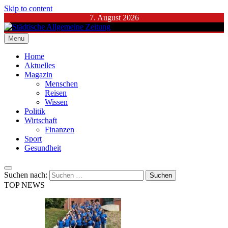
Skip to content
7. August 2026
Menu
Städtische Allgemeine Zeitung
Home
Aktuelles
Magazin
Menschen
Reisen
Wissen
Politik
Wirtschaft
Finanzen
Sport
Gesundheit
Suchen nach:
TOP NEWS