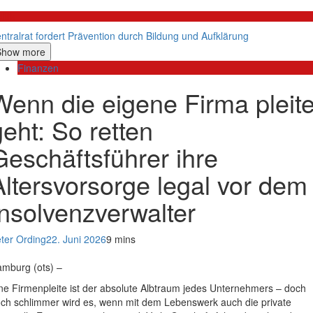
litik
ntralrat fordert Prävention durch Bildung und Aufklärung
Show more
Finanzen
Wenn die eigene Firma pleit
geht: So retten
Geschäftsführer ihre
Altersvorsorge legal vor dem
Insolvenzverwalter
ter Ording
22. Juni 2026
9 mins
mburg (ots) –
ne Firmenpleite ist der absolute Albtraum jedes Unternehmers – doch
ch schlimmer wird es, wenn mit dem Lebenswerk auch die private