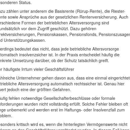
sonderen Status.
zu zählen unter anderem die Basisrente (Rürup-Rente), die Riester-
nte sowie Ansprüche aus der gesetzlichen Rentenversicherung. Auch
rschiedene Formen der betrieblichen Altersversorgung sind
undsätzlich vor dem Zugriff geschützt. Dazu gehören
rektversicherungen, Pensionskassen, Pensionsfonds, Pensionszusage
d Unterstützungskassen.
lerdings bedeutet das nicht, dass jede betriebliche Altersvorsorge
tomatisch insolvenzsicher ist. In der Praxis entscheidet häufig die
nkrete Umsetzung darüber, ob der Schutz tatsächlich greift.
r häufigste Irrtum vieler Geschäftsführer
hlreiche Unternehmer gehen davon aus, dass eine einmal eingerichte
triebliche Altersversorgung automatisch rechtssicher ist. Genau hier
uert jedoch eine der größten Gefahren.
ufig fehlen notwendige Gesellschafterbeschlüsse oder formale
forderungen wurden nicht vollständig erfüllt. Solche Fehler bleiben oft
nge unbemerkt und werden erst im Haftungs- oder Insolvenzfall zum
oblem.
sonders kritisch wird es, wenn die hinterlegten Vermögenswerte nicht