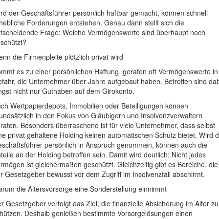
rd der Geschäftsführer persönlich haftbar gemacht, können schnell
hebliche Forderungen entstehen. Genau dann stellt sich die
tscheidende Frage: Welche Vermögenswerte sind überhaupt noch
schützt?
nn die Firmenpleite plötzlich privat wird
mmt es zu einer persönlichen Haftung, geraten oft Vermögenswerte in
fahr, die Unternehmer über Jahre aufgebaut haben. Betroffen sind da
ngst nicht nur Guthaben auf dem Girokonto.
ch Wertpapierdepots, Immobilien oder Beteiligungen können
undsätzlich in den Fokus von Gläubigern und Insolvenzverwaltern
raten. Besonders überraschend ist für viele Unternehmer, dass selbst
ne privat gehaltene Holding keinen automatischen Schutz bietet. Wird 
schäftsführer persönlich in Anspruch genommen, können auch die
teile an der Holding betroffen sein. Damit wird deutlich: Nicht jedes
rmögen ist gleichermaßen geschützt. Gleichzeitig gibt es Bereiche, die
r Gesetzgeber bewusst vor dem Zugriff im Insolvenzfall abschirmt.
rum die Altersvorsorge eine Sonderstellung einnimmt
r Gesetzgeber verfolgt das Ziel, die finanzielle Absicherung im Alter zu
hützen. Deshalb genießen bestimmte Vorsorgelösungen einen