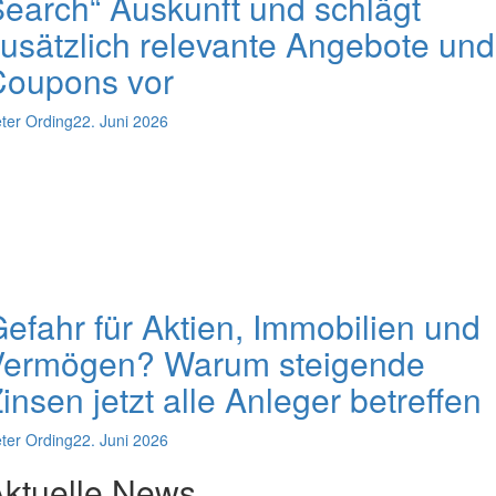
earch“ Auskunft und schlägt
usätzlich relevante Angebote und
Coupons vor
ter Ording
22. Juni 2026
efahr für Aktien, Immobilien und
Vermögen? Warum steigende
insen jetzt alle Anleger betreffen
ter Ording
22. Juni 2026
ktuelle News