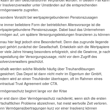
rksam an den Geschäftsführer verpfändet wurden. In diesem Fall kann
r Insolvenzverwalter unter Umständen auf die entsprechenden
rmögenswerte zugreifen.
sondere Vorsicht bei wertpapiergebundenen Pensionszusagen
ne immer beliebtere Form der betrieblichen Altersvorsorge ist die
rtpapiergebundene Pensionszusage. Dabei baut das Unternehmen
rmögen auf, um spätere Versorgungsleistungen finanzieren zu können
nau hier liegt jedoch eine Besonderheit. Denn das zugrunde liegende
pot gehört zunächst der Gesellschaft. Entwickeln sich die Wertpapiere
er viele Jahre hinweg besonders erfolgreich, sind die Gewinne, je nac
sgestaltung der Versorgungszusage, nicht vor dem Zugriff des
solvenzverwalters geschützt.
shalb werden solche Modelle häufig über Treuhandlösungen
gesichert. Das Depot ist dann nicht mehr im Eigentum der GmbH,
ndern wird an einen Treuhänder übertragen, oft im Rahmen eines
ntractual Trust Agreement oder CTA.
rmögensschutz beginnt lange vor der Krise
r erst dann über Vermögensschutz nachdenkt, wenn sich die ersten
rtschaftlichen Probleme abzeichnen, hat meist wertvolle Zeit verloren.
nn Vermögensübertragungen kurz vor einer Insolvenz können