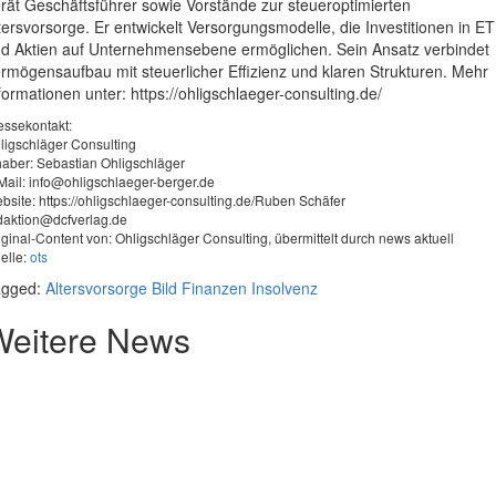
rät Geschäftsführer sowie Vorstände zur steueroptimierten
tersvorsorge. Er entwickelt Versorgungsmodelle, die Investitionen in E
d Aktien auf Unternehmensebene ermöglichen. Sein Ansatz verbindet
rmögensaufbau mit steuerlicher Effizienz und klaren Strukturen. Mehr
formationen unter: https://ohligschlaeger-consulting.de/
essekontakt:
ligschläger Consulting
haber: Sebastian Ohligschläger
Mail:
info@ohligschlaeger-berger.de
bsite: https://ohligschlaeger-consulting.de/Ruben Schäfer
daktion@dcfverlag.de
iginal-Content von: Ohligschläger Consulting, übermittelt durch news aktuell
elle:
ots
agged:
Altersvorsorge
Bild
Finanzen
Insolvenz
Weitere News