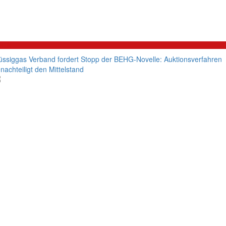
litik
üssiggas Verband fordert Stopp der BEHG-Novelle: Auktionsverfahren
nachteiligt den Mittelstand