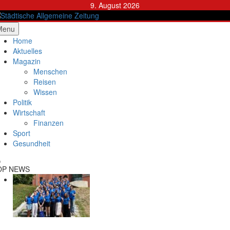
Skip
9. August 2026
to
content
ädtische Allgemeine Zeitung
Menu
Home
Aktuelles
Magazin
Menschen
Reisen
Wissen
Politik
Wirtschaft
Finanzen
Sport
Gesundheit
OP NEWS