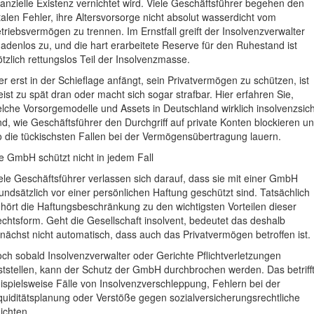
nanzielle Existenz vernichtet wird. Viele Geschäftsführer begehen den
talen Fehler, ihre Altersvorsorge nicht absolut wasserdicht vom
triebsvermögen zu trennen. Im Ernstfall greift der Insolvenzverwalter
adenlos zu, und die hart erarbeitete Reserve für den Ruhestand ist
ötzlich rettungslos Teil der Insolvenzmasse.
r erst in der Schieflage anfängt, sein Privatvermögen zu schützen, ist
ist zu spät dran oder macht sich sogar strafbar. Hier erfahren Sie,
lche Vorsorgemodelle und Assets in Deutschland wirklich insolvenzsic
nd, wie Geschäftsführer den Durchgriff auf private Konten blockieren u
 die tückischsten Fallen bei der Vermögensübertragung lauern.
e GmbH schützt nicht in jedem Fall
ele Geschäftsführer verlassen sich darauf, dass sie mit einer GmbH
undsätzlich vor einer persönlichen Haftung geschützt sind. Tatsächlich
hört die Haftungsbeschränkung zu den wichtigsten Vorteilen dieser
chtsform. Geht die Gesellschaft insolvent, bedeutet das deshalb
nächst nicht automatisch, dass auch das Privatvermögen betroffen ist.
ch sobald Insolvenzverwalter oder Gerichte Pflichtverletzungen
ststellen, kann der Schutz der GmbH durchbrochen werden. Das betriff
ispielsweise Fälle von Insolvenzverschleppung, Fehlern bei der
quiditätsplanung oder Verstöße gegen sozialversicherungsrechtliche
lichten.