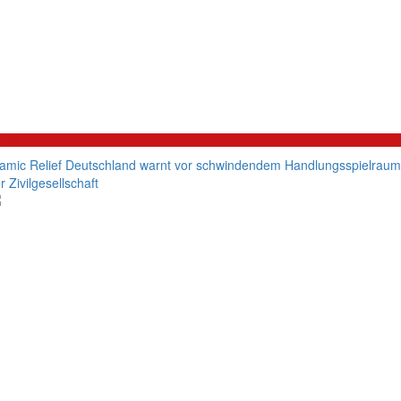
litik
lamic Relief Deutschland warnt vor schwindendem Handlungsspielraum
r Zivilgesellschaft