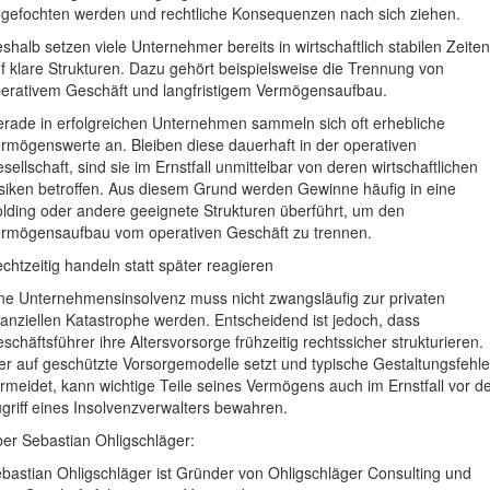
gefochten werden und rechtliche Konsequenzen nach sich ziehen.
shalb setzen viele Unternehmer bereits in wirtschaftlich stabilen Zeiten
f klare Strukturen. Dazu gehört beispielsweise die Trennung von
erativem Geschäft und langfristigem Vermögensaufbau.
rade in erfolgreichen Unternehmen sammeln sich oft erhebliche
rmögenswerte an. Bleiben diese dauerhaft in der operativen
sellschaft, sind sie im Ernstfall unmittelbar von deren wirtschaftlichen
siken betroffen. Aus diesem Grund werden Gewinne häufig in eine
lding oder andere geeignete Strukturen überführt, um den
rmögensaufbau vom operativen Geschäft zu trennen.
chtzeitig handeln statt später reagieren
ne Unternehmensinsolvenz muss nicht zwangsläufig zur privaten
nanziellen Katastrophe werden. Entscheidend ist jedoch, dass
schäftsführer ihre Altersvorsorge frühzeitig rechtssicher strukturieren.
r auf geschützte Vorsorgemodelle setzt und typische Gestaltungsfehle
rmeidet, kann wichtige Teile seines Vermögens auch im Ernstfall vor 
griff eines Insolvenzverwalters bewahren.
er Sebastian Ohligschläger:
bastian Ohligschläger ist Gründer von Ohligschläger Consulting und