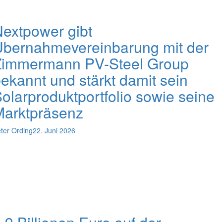
extpower gibt
Übernahmevereinbarung mit der
Zimmermann PV-Steel Group
ekannt und stärkt damit sein
olarproduktportfolio sowie seine
Marktpräsenz
ter Ording
22. Juni 2026