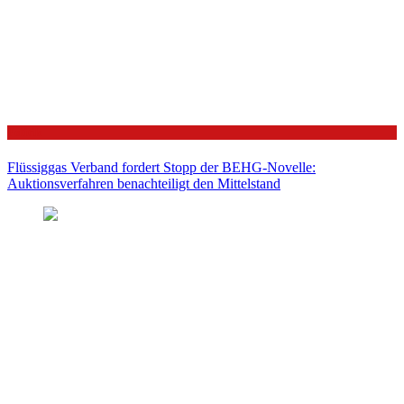
Politik
Flüssiggas Verband fordert Stopp der BEHG-Novelle:
Auktionsverfahren benachteiligt den Mittelstand