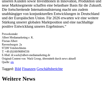
unseren Kunden sowie Investitionen in Innovation, Produktion und
neue Marktsegmente schaffen eine belastbare Basis für die Zukunft.
Die fortschreitende Internationalisierung macht uns zudem
unabhängiger von konjunkturellen Entwicklungen in Deutschland
und der Europäischen Union. Für 2026 erwarten wir eine weitere
Stärkung unserer globalen Marktposition und eine nachhaltige
positive Entwicklung unseres Ergebnisses.“
Pressekontakt:
Albert Mediamarketing e. K.
Florian Albert
Ravensburgstr. 2a
97209 Veitshöchheim
T: +49 (0)160/96894556
E-Mail:
dr.wack@albert-mediamarketing.de
Original-Content von: Wack Group, übermittelt durch news aktuell
Quelle:
ots
Tagged:
Bild
Finanzen
Geschäftsberichte
Weitere News