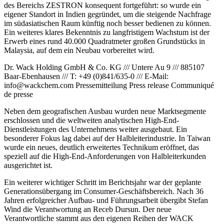
des Bereichs ZESTRON konsequent fortgeführt: so wurde ein
eigener Standort in Indien gegründet, um die steigende Nachfrage
im südasiatischen Raum künftig noch besser bedienen zu können.
Ein weiteres klares Bekenntnis zu langfristigem Wachstum ist der
Erwerb eines rund 40.000 Quadratmeter großen Grundstücks in
Malaysia, auf dem ein Neubau vorbereitet wird.
Dr. Wack Holding GmbH & Co. KG /// Untere Au 9 /// 885107
Baar-Ebenhausen /// T: +49 (0)841/635-0 /// E-Mail:
info@wackchem.com
Pressemitteilung Press release Communiqué
de presse
Neben dem geografischen Ausbau wurden neue Marktsegmente
erschlossen und die weltweiten analytischen High-End-
Dienstleistungen des Unternehmens weiter ausgebaut. Ein
besonderer Fokus lag dabei auf der Halbleiterindustrie. In Taiwan
wurde ein neues, deutlich erweitertes Technikum eröffnet, das
speziell auf die High-End-Anforderungen von Halbleiterkunden
ausgerichtet ist.
Ein weiterer wichtiger Schritt im Berichtsjahr war der geplante
Generationsübergang im Consumer-Geschäftsbereich. Nach 36
Jahren erfolgreicher Aufbau- und Führungsarbeit übergibt Stefan
Wind die Verantwortung an Receb Dursun. Der neue
Verantwortliche stammt aus den eigenen Reihen der WACK