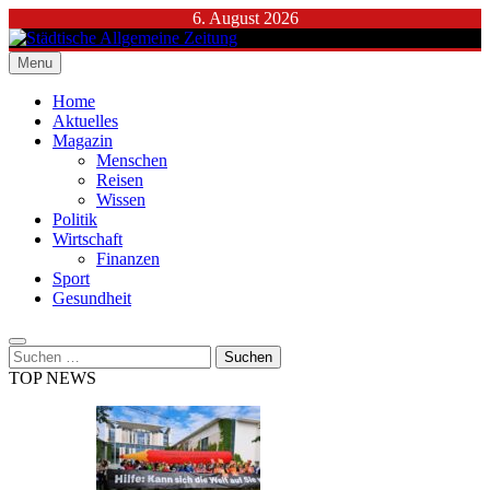
Skip
6. August 2026
to
content
Menu
Städtische Allgemeine Zeitung
Home
Aktuelles
Magazin
Menschen
Reisen
Wissen
Politik
Wirtschaft
Finanzen
Sport
Gesundheit
Suchen
nach:
TOP NEWS