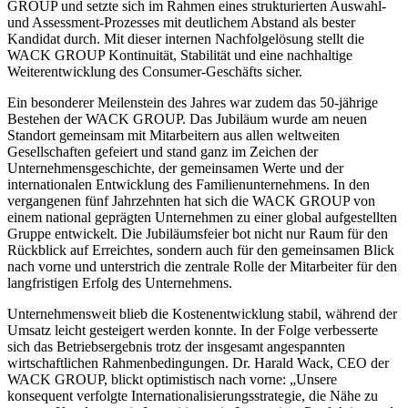
GROUP und setzte sich im Rahmen eines strukturierten Auswahl-
und Assessment-Prozesses mit deutlichem Abstand als bester
Kandidat durch. Mit dieser internen Nachfolgelösung stellt die
WACK GROUP Kontinuität, Stabilität und eine nachhaltige
Weiterentwicklung des Consumer-Geschäfts sicher.
Ein besonderer Meilenstein des Jahres war zudem das 50-jährige
Bestehen der WACK GROUP. Das Jubiläum wurde am neuen
Standort gemeinsam mit Mitarbeitern aus allen weltweiten
Gesellschaften gefeiert und stand ganz im Zeichen der
Unternehmensgeschichte, der gemeinsamen Werte und der
internationalen Entwicklung des Familienunternehmens. In den
vergangenen fünf Jahrzehnten hat sich die WACK GROUP von
einem national geprägten Unternehmen zu einer global aufgestellten
Gruppe entwickelt. Die Jubiläumsfeier bot nicht nur Raum für den
Rückblick auf Erreichtes, sondern auch für den gemeinsamen Blick
nach vorne und unterstrich die zentrale Rolle der Mitarbeiter für den
langfristigen Erfolg des Unternehmens.
Unternehmensweit blieb die Kostenentwicklung stabil, während der
Umsatz leicht gesteigert werden konnte. In der Folge verbesserte
sich das Betriebsergebnis trotz der insgesamt angespannten
wirtschaftlichen Rahmenbedingungen. Dr. Harald Wack, CEO der
WACK GROUP, blickt optimistisch nach vorne: „Unsere
konsequent verfolgte Internationalisierungsstrategie, die Nähe zu