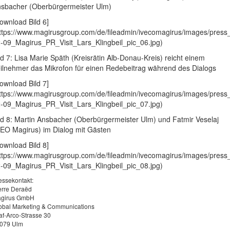
sbacher (Oberbürgermeister Ulm)
ownload Bild 6]
ttps://www.magirusgroup.com/de/fileadmin/ivecomagirus/images/press
-09_Magirus_PR_Visit_Lars_Klingbeil_pic_06.jpg)
ld 7: Lisa Marie Späth (Kreisrätin Alb-Donau-Kreis) reicht einem
ilnehmer das Mikrofon für einen Redebeitrag während des Dialogs
ownload Bild 7]
ttps://www.magirusgroup.com/de/fileadmin/ivecomagirus/images/press
-09_Magirus_PR_Visit_Lars_Klingbeil_pic_07.jpg)
ld 8: Martin Ansbacher (Oberbürgermeister Ulm) und Fatmir Veselaj
EO Magirus) im Dialog mit Gästen
ownload Bild 8]
ttps://www.magirusgroup.com/de/fileadmin/ivecomagirus/images/press
-09_Magirus_PR_Visit_Lars_Klingbeil_pic_08.jpg)
essekontakt:
erre Deraëd
girus GmbH
obal Marketing & Communications
af-Arco-Strasse 30
079 Ulm