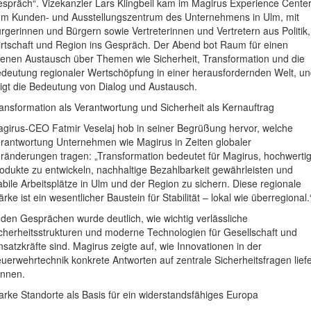
spräch“. Vizekanzler Lars Klingbeil kam im Magirus Experience Center
m Kunden- und Ausstellungszentrum des Unternehmens in Ulm, mit
rgerinnen und Bürgern sowie Vertreterinnen und Vertretern aus Politik,
rtschaft und Region ins Gespräch. Der Abend bot Raum für einen
fenen Austausch über Themen wie Sicherheit, Transformation und die
deutung regionaler Wertschöpfung in einer herausfordernden Welt, u
igt die Bedeutung von Dialog und Austausch.
ansformation als Verantwortung und Sicherheit als Kernauftrag
girus-CEO Fatmir Veselaj hob in seiner Begrüßung hervor, welche
rantwortung Unternehmen wie Magirus in Zeiten globaler
ränderungen tragen: „Transformation bedeutet für Magirus, hochwerti
odukte zu entwickeln, nachhaltige Bezahlbarkeit gewährleisten und
abile Arbeitsplätze in Ulm und der Region zu sichern. Diese regionale
ärke ist ein wesentlicher Baustein für Stabilität – lokal wie überregional.
 den Gesprächen wurde deutlich, wie wichtig verlässliche
cherheitsstrukturen und moderne Technologien für Gesellschaft und
nsatzkräfte sind. Magirus zeigte auf, wie Innovationen in der
uerwehrtechnik konkrete Antworten auf zentrale Sicherheitsfragen lief
nnen.
arke Standorte als Basis für ein widerstandsfähiges Europa