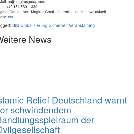
Mail:
pr@magirusgroup.com
bil: +49 151 58011330
iginal-Content von: Magirus GmbH, übermittelt durch news aktuell
elle:
ots
agged:
Bild
Globalisierung
Sicherheit
Veranstaltung
Weitere News
slamic Relief Deutschland warnt
vor schwindendem
andlungsspielraum der
ivilgesellschaft