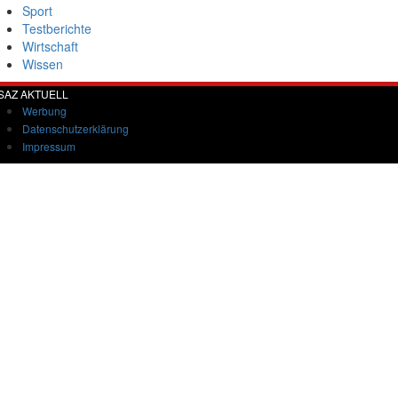
Sport
Testberichte
Wirtschaft
Wissen
SAZ AKTUELL
Werbung
Datenschutzerklärung
Impressum