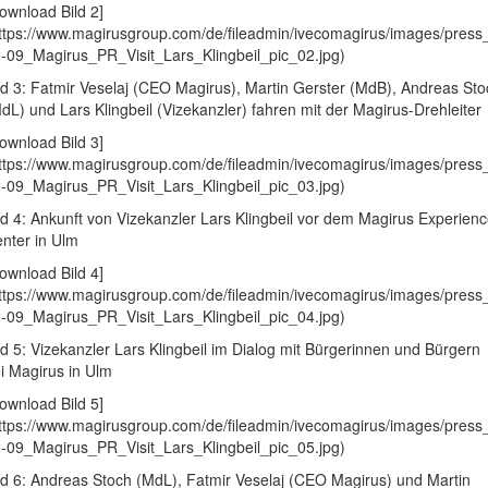
ownload Bild 2]
ttps://www.magirusgroup.com/de/fileadmin/ivecomagirus/images/press
-09_Magirus_PR_Visit_Lars_Klingbeil_pic_02.jpg)
ld 3: Fatmir Veselaj (CEO Magirus), Martin Gerster (MdB), Andreas Sto
dL) und Lars Klingbeil (Vizekanzler) fahren mit der Magirus-Drehleiter
ownload Bild 3]
ttps://www.magirusgroup.com/de/fileadmin/ivecomagirus/images/press
-09_Magirus_PR_Visit_Lars_Klingbeil_pic_03.jpg)
ld 4: Ankunft von Vizekanzler Lars Klingbeil vor dem Magirus Experien
nter in Ulm
ownload Bild 4]
ttps://www.magirusgroup.com/de/fileadmin/ivecomagirus/images/press
-09_Magirus_PR_Visit_Lars_Klingbeil_pic_04.jpg)
ld 5: Vizekanzler Lars Klingbeil im Dialog mit Bürgerinnen und Bürgern
i Magirus in Ulm
ownload Bild 5]
ttps://www.magirusgroup.com/de/fileadmin/ivecomagirus/images/press
-09_Magirus_PR_Visit_Lars_Klingbeil_pic_05.jpg)
ld 6: Andreas Stoch (MdL), Fatmir Veselaj (CEO Magirus) und Martin