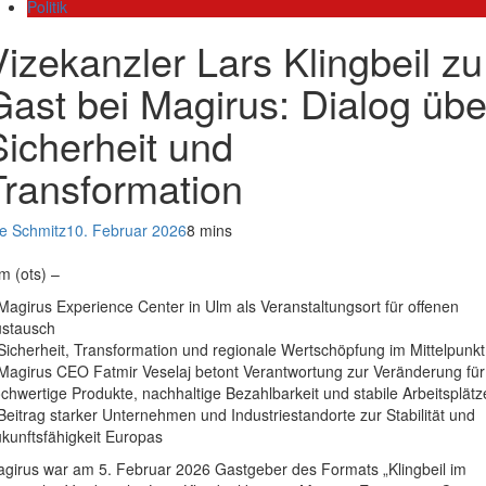
Politik
Vizekanzler Lars Klingbeil zu
Gast bei Magirus: Dialog übe
Sicherheit und
Transformation
e Schmitz
10. Februar 2026
8 mins
m (ots) –
Magirus Experience Center in Ulm als Veranstaltungsort für offenen
stausch
Sicherheit, Transformation und regionale Wertschöpfung im Mittelpunkt
Magirus CEO Fatmir Veselaj betont Verantwortung zur Veränderung für
chwertige Produkte, nachhaltige Bezahlbarkeit und stabile Arbeitsplätz
Beitrag starker Unternehmen und Industriestandorte zur Stabilität und
kunftsfähigkeit Europas
girus war am 5. Februar 2026 Gastgeber des Formats „Klingbeil im