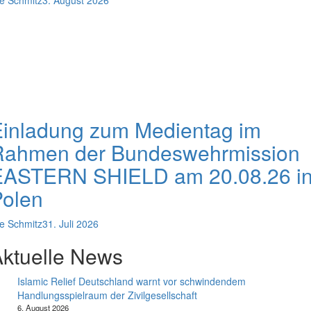
e Schmitz
3. August 2026
Einladung zum Medientag im
Rahmen der Bundeswehrmission
EASTERN SHIELD am 20.08.26 i
Polen
e Schmitz
31. Juli 2026
ktuelle News
Islamic Relief Deutschland warnt vor schwindendem
Handlungsspielraum der Zivilgesellschaft
6. August 2026