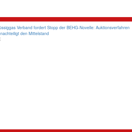
litik
üssiggas Verband fordert Stopp der BEHG-Novelle: Auktionsverfahren
nachteiligt den Mittelstand
litik