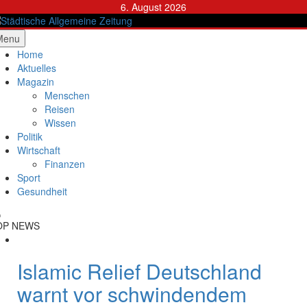
Skip
6. August 2026
to
content
ädtische Allgemeine Zeitung
Menu
Home
Aktuelles
Magazin
Menschen
Reisen
Wissen
Politik
Wirtschaft
Finanzen
Sport
Gesundheit
OP NEWS
Islamic Relief Deutschland
warnt vor schwindendem