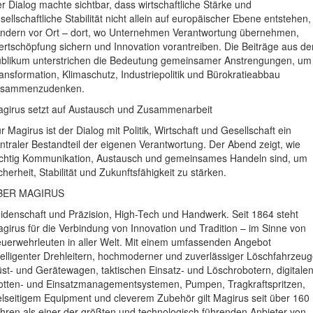
r Dialog machte sichtbar, dass wirtschaftliche Stärke und
sellschaftliche Stabilität nicht allein auf europäischer Ebene entstehen,
ndern vor Ort – dort, wo Unternehmen Verantwortung übernehmen,
rtschöpfung sichern und Innovation vorantreiben. Die Beiträge aus d
blikum unterstrichen die Bedeutung gemeinsamer Anstrengungen, um
ansformation, Klimaschutz, Industriepolitik und Bürokratieabbau
usammenzudenken.
girus setzt auf Austausch und Zusammenarbeit
r Magirus ist der Dialog mit Politik, Wirtschaft und Gesellschaft ein
ntraler Bestandteil der eigenen Verantwortung. Der Abend zeigt, wie
chtig Kommunikation, Austausch und gemeinsames Handeln sind, um
cherheit, Stabilität und Zukunftsfähigkeit zu stärken.
BER MAGIRUS
idenschaft und Präzision, High-Tech und Handwerk. Seit 1864 steht
girus für die Verbindung von Innovation und Tradition – im Sinne von
uerwehrleuten in aller Welt. Mit einem umfassenden Angebot
telligenter Drehleitern, hochmoderner und zuverlässiger Löschfahrzeug
st- und Gerätewagen, taktischen Einsatz- und Löschrobotern, digitale
otten- und Einsatzmanagementsystemen, Pumpen, Tragkraftspritzen,
elseitigem Equipment und cleverem Zubehör gilt Magirus seit über 160
hren als einer der größten und technologisch führenden Anbieter von