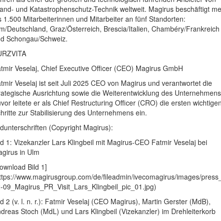
and- und Katastrophenschutz-Technik weltweit. Magirus beschäftigt m
s 1.500 Mitarbeiterinnen und Mitarbeiter an fünf Standorten:
m/Deutschland, Graz/Österreich, Brescia/Italien, Chambéry/Frankreich
d Schongau/Schweiz.
URZVITA
tmir Veselaj, Chief Executive Officer (CEO) Magirus GmbH
tmir Veselaj ist seit Juli 2025 CEO von Magirus und verantwortet die
rategische Ausrichtung sowie die Weiterentwicklung des Unternehmens
vor leitete er als Chief Restructuring Officer (CRO) die ersten wichtige
hritte zur Stabilisierung des Unternehmens ein.
ldunterschriften (Copyright Magirus):
ld 1: Vizekanzler Lars Klingbeil mit Magirus-CEO Fatmir Veselaj bei
girus in Ulm
ownload Bild 1]
ttps://www.magirusgroup.com/de/fileadmin/ivecomagirus/images/press
-09_Magirus_PR_Visit_Lars_Klingbeil_pic_01.jpg)
ld 2 (v. l. n. r.): Fatmir Veselaj (CEO Magirus), Martin Gerster (MdB),
dreas Stoch (MdL) und Lars Klingbeil (Vizekanzler) im Drehleiterkorb