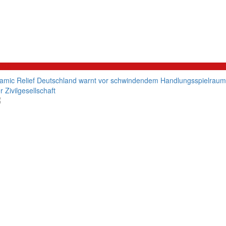
litik
lamic Relief Deutschland warnt vor schwindendem Handlungsspielraum
r Zivilgesellschaft