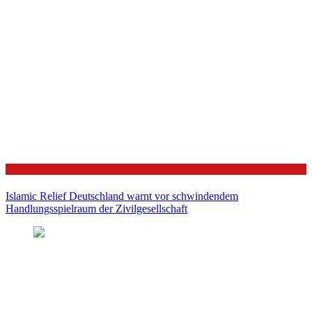
Politik
Islamic Relief Deutschland warnt vor schwindendem
Handlungsspielraum der Zivilgesellschaft