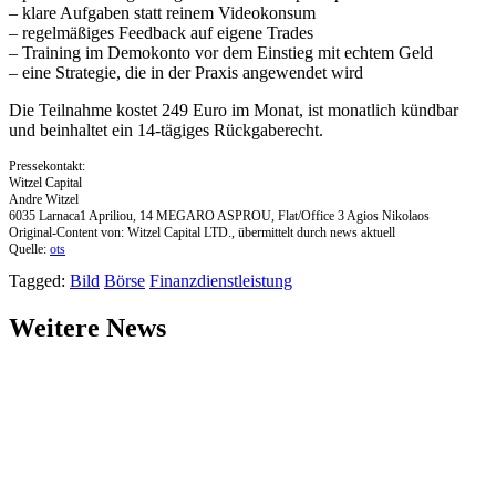
– klare Aufgaben statt reinem Videokonsum
– regelmäßiges Feedback auf eigene Trades
– Training im Demokonto vor dem Einstieg mit echtem Geld
– eine Strategie, die in der Praxis angewendet wird
Die Teilnahme kostet 249 Euro im Monat, ist monatlich kündbar
und beinhaltet ein 14-tägiges Rückgaberecht.
Pressekontakt:
Witzel Capital
Andre Witzel
6035 Larnaca1 Apriliou, 14 MEGARO ASPROU, Flat/Office 3 Agios Nikolaos
Original-Content von: Witzel Capital LTD., übermittelt durch news aktuell
Quelle:
ots
Tagged:
Bild
Börse
Finanzdienstleistung
Weitere News