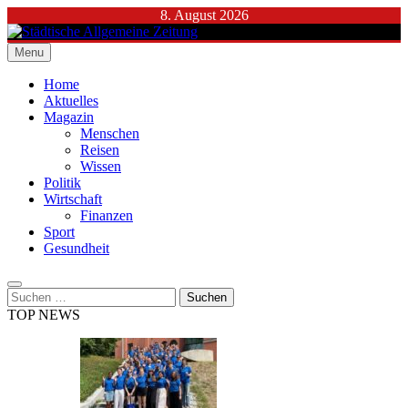
Skip
8. August 2026
to
content
Menu
Städtische Allgemeine Zeitung
Home
Aktuelles
Magazin
Menschen
Reisen
Wissen
Politik
Wirtschaft
Finanzen
Sport
Gesundheit
Suchen
nach:
TOP NEWS