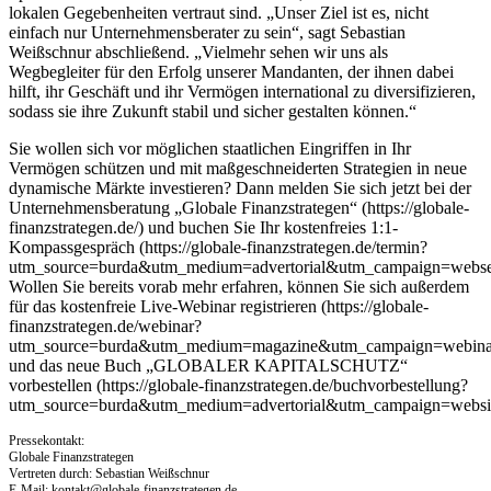
lokalen Gegebenheiten vertraut sind. „Unser Ziel ist es, nicht
einfach nur Unternehmensberater zu sein“, sagt Sebastian
Weißschnur abschließend. „Vielmehr sehen wir uns als
Wegbegleiter für den Erfolg unserer Mandanten, der ihnen dabei
hilft, ihr Geschäft und ihr Vermögen international zu diversifizieren,
sodass sie ihre Zukunft stabil und sicher gestalten können.“
Sie wollen sich vor möglichen staatlichen Eingriffen in Ihr
Vermögen schützen und mit maßgeschneiderten Strategien in neue
dynamische Märkte investieren? Dann melden Sie sich jetzt bei der
Unternehmensberatung „Globale Finanzstrategen“ (https://globale-
finanzstrategen.de/) und buchen Sie Ihr kostenfreies 1:1-
Kompassgespräch (https://globale-finanzstrategen.de/termin?
utm_source=burda&utm_medium=advertorial&utm_campaign=websei
Wollen Sie bereits vorab mehr erfahren, können Sie sich außerdem
für das kostenfreie Live-Webinar registrieren (https://globale-
finanzstrategen.de/webinar?
utm_source=burda&utm_medium=magazine&utm_campaign=webina
und das neue Buch „GLOBALER KAPITALSCHUTZ“
vorbestellen (https://globale-finanzstrategen.de/buchvorbestellung?
utm_source=burda&utm_medium=advertorial&utm_campaign=websit
Pressekontakt:
Globale Finanzstrategen
Vertreten durch: Sebastian Weißschnur
E-Mail:
kontakt@globale-finanzstrategen.de