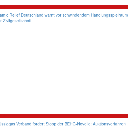
litik
lamic Relief Deutschland warnt vor schwindendem Handlungsspielraum
r Zivilgesellschaft
litik
üssiggas Verband fordert Stopp der BEHG-Novelle: Auktionsverfahren