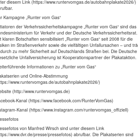
ter diesem Link (https://www.runtervomgas.de/autobahnplakate2026/)
rufbar.
r Kampagne „Runter vom Gas“
itiatoren der Verkehrssicherheitskampagne „Runter vom Gas“ sind das
ndesministerium für Verkehr und der Deutsche Verkehrssicherheitsrat.
t klaren Botschaften sensibilisiert „Runter vom Gas“ seit 2008 für die
siken im Straßenverkehr sowie die vielfältigen Unfallursachen – und trä
durch zu mehr Sicherheit auf Deutschlands Straßen bei. Die Deutsche
setzliche Unfallversicherung ist Kooperationspartner der Plakataktion.
iterführende Informationen zu „Runter vom Gas“
akatserien und Online-Abstimmung
ttps://www.runtervomgas.de/autobahnplakate2026/)
bsite (http://www.runtervomgas.de)
cebook-Kanal (https://www.facebook.com/RunterVomGas)
stagram-Kanal (https://www.instagram.com/runtervomgas_offiziell)
essefotos
essefotos von Manfred Wirsch sind unter diesem Link
ttps://www.dvr.de/presse/pressefotos) abrufbar. Die Plakatserien sind