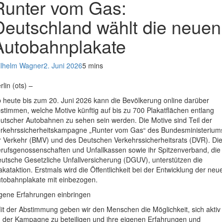
Runter vom Gas:
Deutschland wählt die neuen
Autobahnplakate
lhelm Wagner
2. Juni 2026
5 mins
rlin (ots) –
 heute bis zum 20. Juni 2026 kann die Bevölkerung online darüber
stimmen, welche Motive künftig auf bis zu 700 Plakatflächen entlang
utscher Autobahnen zu sehen sein werden. Die Motive sind Teil der
rkehrssicherheitskampagne „Runter vom Gas“ des Bundesministerium
r Verkehr (BMV) und des Deutschen Verkehrssicherheitsrats (DVR). Di
rufsgenossenschaften und Unfallkassen sowie ihr Spitzenverband, die
utsche Gesetzliche Unfallversicherung (DGUV), unterstützen die
akataktion. Erstmals wird die Öffentlichkeit bei der Entwicklung der neu
tobahnplakate mit einbezogen.
gene Erfahrungen einbringen
it der Abstimmung geben wir den Menschen die Möglichkeit, sich aktiv
 der Kampagne zu beteiligen und ihre eigenen Erfahrungen und