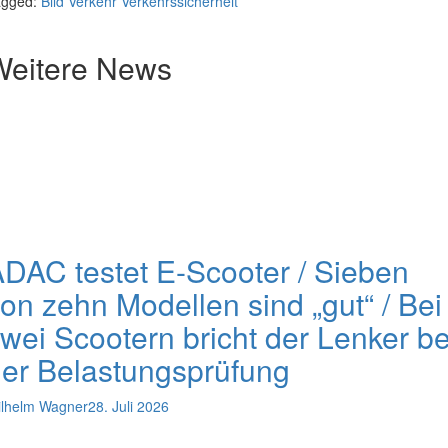
agged:
Bild
Verkehr
Verkehrssicherheit
Weitere News
DAC testet E-Scooter / Sieben
on zehn Modellen sind „gut“ / Bei
wei Scootern bricht der Lenker be
er Belastungsprüfung
lhelm Wagner
28. Juli 2026