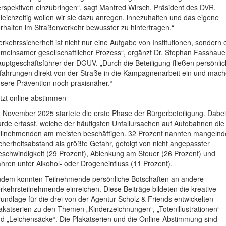
rspektiven einzubringen“, sagt Manfred Wirsch, Präsident des DVR.
leichzeitig wollen wir sie dazu anregen, innezuhalten und das eigene
rhalten im Straßenverkehr bewusster zu hinterfragen.“
erkehrssicherheit ist nicht nur eine Aufgabe von Institutionen, sondern 
meinsamer gesellschaftlicher Prozess“, ergänzt Dr. Stephan Fasshaue
uptgeschäftsführer der DGUV. „Durch die Beteiligung fließen persönli
fahrungen direkt von der Straße in die Kampagnenarbeit ein und mac
sere Prävention noch praxisnäher.“
tzt online abstimmen
 November 2025 startete die erste Phase der Bürgerbeteiligung. Dabei
rde erfasst, welche der häufigsten Unfallursachen auf Autobahnen die
ilnehmenden am meisten beschäftigen. 32 Prozent nannten mangelnd
cherheitsabstand als größte Gefahr, gefolgt von nicht angepasster
schwindigkeit (29 Prozent), Ablenkung am Steuer (26 Prozent) und
hren unter Alkohol- oder Drogeneinfluss (11 Prozent).
dem konnten Teilnehmende persönliche Botschaften an andere
rkehrsteilnehmende einreichen. Diese Beiträge bildeten die kreative
undlage für die drei von der Agentur Scholz & Friends entwickelten
akatserien zu den Themen „Kinderzeichnungen“, „Totenillustrationen“
d „Leichensäcke“. Die Plakatserien und die Online-Abstimmung sind