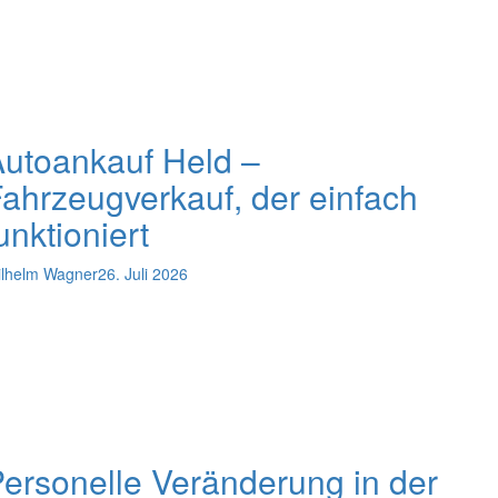
utoankauf Held –
ahrzeugverkauf, der einfach
unktioniert
lhelm Wagner
26. Juli 2026
ersonelle Veränderung in der