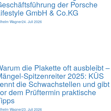
eschäftsführung der Porsche
Lifestyle GmbH & Co.KG
lhelm Wagner
24. Juli 2026
arum die Plakette oft ausbleibt –
ängel-Spitzenreiter 2025: KÜS
ennt die Schwachstellen und gibt
or dem Prüftermin praktische
ipps
lhelm Wagner
23. Juli 2026