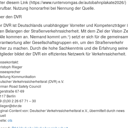
ter diesem Link (https://www.runtervomgas.de/autobahnplakate2026/)
rufbar. Nutzung honorarfrei bei Nennung der Quelle.
ber den DVR
r DVR ist Deutschlands unabhängiger Vorreiter und Kompetenzträger 
len Belangen der Straßenverkehrssicherheit. Mit dem Ziel der Vision Z
Alle kommen an. Niemand kommt um.“) setzt er sich für die gemeinsa
rantwortung aller Gesellschaftsgruppen ein, um den Straßenverkehr
cher zu machen. Durch die hohe Sachkenntnis und die Erfahrung seine
tglieder bildet der DVR ein effizientes Netzwerk für Verkehrssicherheit.
essekontakt:
ristoph Rieger
essesprecher
teilung Kommunikation
utscher Verkehrssicherheitsrat (DVR) e.V.
rman Road Safety Council
gerstraße 67-69
117 Berlin
9 (0)30 2 26 67 71 – 30
ieger@dvr.de
iginal-Content von: Deutscher Verkehrssicherheitsrat e.V., übermittelt durch news
tuell
elle:
ots