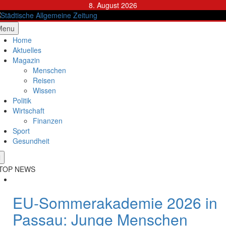
Skip
8. August 2026
to
content
ädtische Allgemeine Zeitung
Menu
Home
Aktuelles
Magazin
Menschen
Reisen
Wissen
Politik
Wirtschaft
Finanzen
Sport
Gesundheit
TOP NEWS
EU-Sommerakademie 2026 in
Passau: Junge Menschen