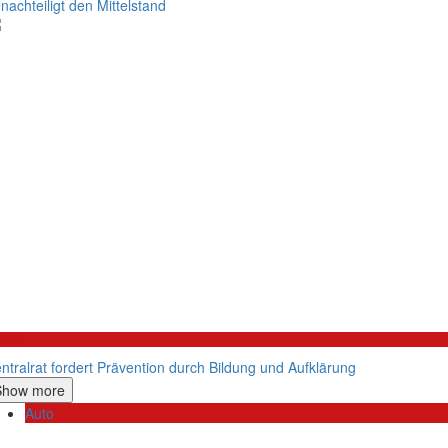
nachteiligt den Mittelstand
litik
ntralrat fordert Prävention durch Bildung und Aufklärung
Show more
Auto