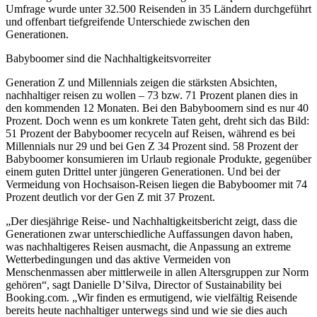
Umfrage wurde unter 32.500 Reisenden in 35 Ländern durchgeführt
und offenbart tiefgreifende Unterschiede zwischen den
Generationen.
Babyboomer sind die Nachhaltigkeitsvorreiter
Generation Z und Millennials zeigen die stärksten Absichten,
nachhaltiger reisen zu wollen – 73 bzw. 71 Prozent planen dies in
den kommenden 12 Monaten. Bei den Babyboomern sind es nur 40
Prozent. Doch wenn es um konkrete Taten geht, dreht sich das Bild:
51 Prozent der Babyboomer recyceln auf Reisen, während es bei
Millennials nur 29 und bei Gen Z 34 Prozent sind. 58 Prozent der
Babyboomer konsumieren im Urlaub regionale Produkte, gegenüber
einem guten Drittel unter jüngeren Generationen. Und bei der
Vermeidung von Hochsaison-Reisen liegen die Babyboomer mit 74
Prozent deutlich vor der Gen Z mit 37 Prozent.
„Der diesjährige Reise- und Nachhaltigkeitsbericht zeigt, dass die
Generationen zwar unterschiedliche Auffassungen davon haben,
was nachhaltigeres Reisen ausmacht, die Anpassung an extreme
Wetterbedingungen und das aktive Vermeiden von
Menschenmassen aber mittlerweile in allen Altersgruppen zur Norm
gehören“, sagt Danielle D’Silva, Director of Sustainability bei
Booking.com. „Wir finden es ermutigend, wie vielfältig Reisende
bereits heute nachhaltiger unterwegs sind und wie sie dies auch