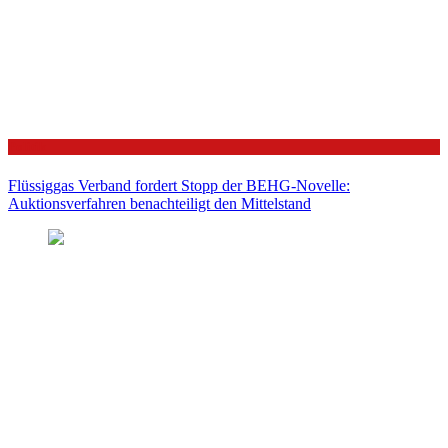
Politik
Flüssiggas Verband fordert Stopp der BEHG-Novelle:
Auktionsverfahren benachteiligt den Mittelstand