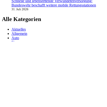
Schnelle und lebensrettende Verwundetenversorgung:
Bundeswehr beschafft weitere mobile Rettungsstationen
31. Juli 2026
Alle Kategorien
Aktuelles
Allgemein
Auto
Finanzen
Gesundheit
Magazin
Menschen
Politik
Reisen
Sport
Testberichte
Wirtschaft
Wissen
© SAZ AKTUELL
Werbung
Datenschutzerklärung