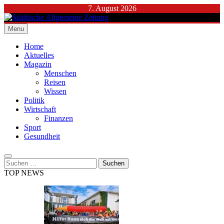
Skip
7. August 2026
to
content
Menu
Städtische Allgemeine Zeitung
Home
Aktuelles
Magazin
Menschen
Reisen
Wissen
Politik
Wirtschaft
Finanzen
Sport
Gesundheit
Suchen
nach:
TOP NEWS