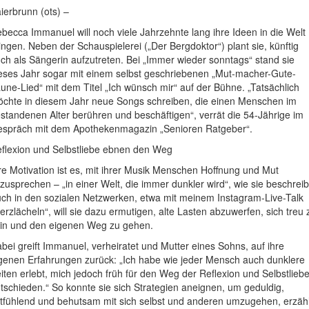
ierbrunn (ots) –
becca Immanuel will noch viele Jahrzehnte lang ihre Ideen in die Welt
ingen. Neben der Schauspielerei („Der Bergdoktor“) plant sie, künftig
ch als Sängerin aufzutreten. Bei „Immer wieder sonntags“ stand sie
eses Jahr sogar mit einem selbst geschriebenen „Mut-macher-Gute-
une-Lied“ mit dem Titel „Ich wünsch mir“ auf der Bühne. „Tatsächlich
chte in diesem Jahr neue Songs schreiben, die einen Menschen im
standenen Alter berühren und beschäftigen“, verrät die 54-Jährige im
spräch mit dem Apothekenmagazin „Senioren Ratgeber“.
flexion und Selbstliebe ebnen den Weg
re Motivation ist es, mit ihrer Musik Menschen Hoffnung und Mut
zusprechen – „in einer Welt, die immer dunkler wird“, wie sie beschreib
ch in den sozialen Netzwerken, etwa mit meinem Instagram-Live-Talk
erzlächeln“, will sie dazu ermutigen, alte Lasten abzuwerfen, sich treu 
in und den eigenen Weg zu gehen.
bei greift Immanuel, verheiratet und Mutter eines Sohns, auf ihre
genen Erfahrungen zurück: „Ich habe wie jeder Mensch auch dunklere
iten erlebt, mich jedoch früh für den Weg der Reflexion und Selbstlieb
tschieden.“ So konnte sie sich Strategien aneignen, um geduldig,
tfühlend und behutsam mit sich selbst und anderen umzugehen, erzähl