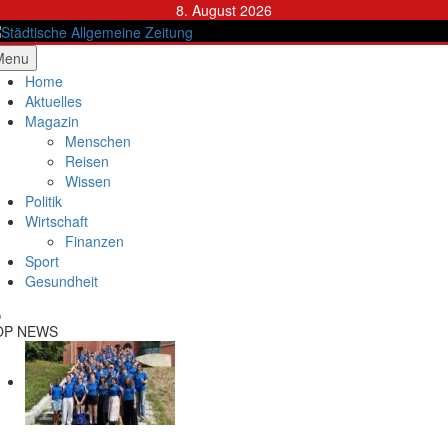
Skip
8. August 2026
to
content
ädtische Allgemeine Zeitung
Menu
Home
Aktuelles
Magazin
Menschen
Reisen
Wissen
Politik
Wirtschaft
Finanzen
Sport
Gesundheit
OP NEWS