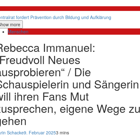
litik
ntralrat fordert Prävention durch Bildung und Aufklärung
Show more
Menschen
Rebecca Immanuel:
„Freudvoll Neues
ausprobieren“ / Die
Schauspielerin und Sängerin
will ihren Fans Mut
zusprechen, eigene Wege z
gehen
rin Schacke
9. Februar 2025
3 mins