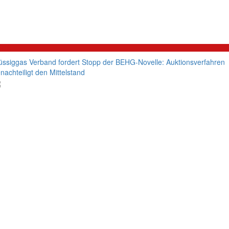
litik
üssiggas Verband fordert Stopp der BEHG-Novelle: Auktionsverfahren
nachteiligt den Mittelstand