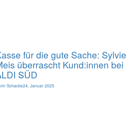
asse für die gute Sache: Sylvie
eis überrascht Kund:innen bei
ALDI SÜD
rin Schacke
24. Januar 2025