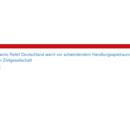
litik
lamic Relief Deutschland warnt vor schwindendem Handlungsspielraum
r Zivilgesellschaft