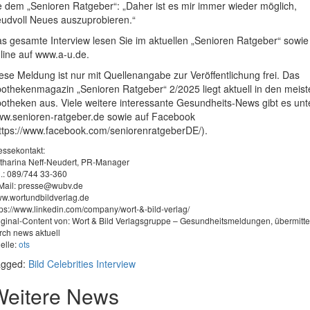
e dem „Senioren Ratgeber“: „Daher ist es mir immer wieder möglich,
eudvoll Neues auszuprobieren.“
s gesamte Interview lesen Sie im aktuellen „Senioren Ratgeber“ sowie
line auf www.a-u.de.
ese Meldung ist nur mit Quellenangabe zur Veröffentlichung frei. Das
othekenmagazin „Senioren Ratgeber“ 2/2025 liegt aktuell in den meist
otheken aus. Viele weitere interessante Gesundheits-News gibt es unt
w.senioren-ratgeber.de sowie auf Facebook
ttps://www.facebook.com/seniorenratgeberDE/).
essekontakt:
tharina Neff-Neudert, PR-Manager
l.: 089/744 33-360
Mail:
presse@wubv.de
w.wortundbildverlag.de
tps://www.linkedin.com/company/wort-&-bild-verlag/
iginal-Content von: Wort & Bild Verlagsgruppe – Gesundheitsmeldungen, übermitte
rch news aktuell
elle:
ots
agged:
Bild
Celebrities
Interview
Weitere News