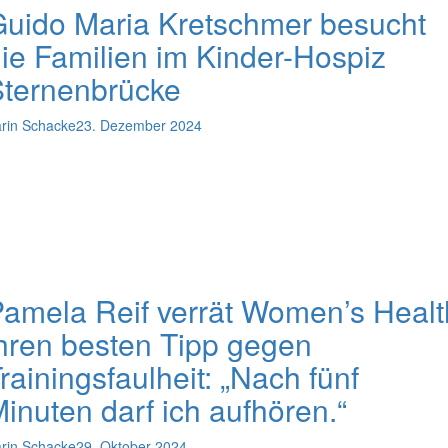
uido Maria Kretschmer besucht
ie Familien im Kinder-Hospiz
Sternenbrücke
rin Schacke
23. Dezember 2024
amela Reif verrät Women’s Healt
hren besten Tipp gegen
rainingsfaulheit: „Nach fünf
inuten darf ich aufhören.“
rin Schacke
29. Oktober 2024