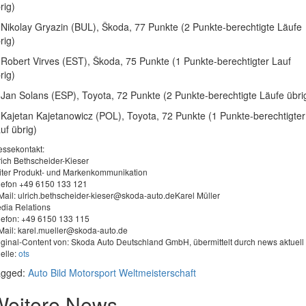
rig)
 Nikolay Gryazin (BUL), Škoda, 77 Punkte (2 Punkte-berechtigte Läufe
rig)
 Robert Virves (EST), Škoda, 75 Punkte (1 Punkte-berechtigter Lauf
rig)
 Jan Solans (ESP), Toyota, 72 Punkte (2 Punkte-berechtigte Läufe übri
 Kajetan Kajetanowicz (POL), Toyota, 72 Punkte (1 Punkte-berechtigter
uf übrig)
essekontakt:
rich Bethscheider-Kieser
iter Produkt- und Markenkommunikation
lefon +49 6150 133 121
Mail:
ulrich.bethscheider-kieser@skoda-auto.deKarel
Müller
dia Relations
lefon: +49 6150 133 115
Mail:
karel.mueller@skoda-auto.de
iginal-Content von: Skoda Auto Deutschland GmbH, übermittelt durch news aktuell
elle:
ots
agged:
Auto
Bild
Motorsport
Weltmeisterschaft
Weitere News