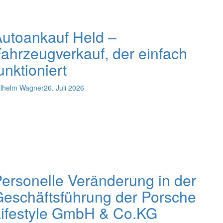
utoankauf Held –
ahrzeugverkauf, der einfach
unktioniert
lhelm Wagner
26. Juli 2026
ersonelle Veränderung in der
eschäftsführung der Porsche
Lifestyle GmbH & Co.KG