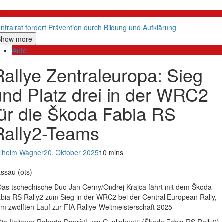
litik
ntralrat fordert Prävention durch Bildung und Aufklärung
Show more
Auto
Rallye Zentraleuropa: Sieg
und Platz drei in der WRC2
für die Škoda Fabia RS
Rally2-Teams
lhelm Wagner
20. Oktober 2025
10 mins
ssau (ots) –
Das tschechische Duo Jan Cerny/Ondrej Krajca fährt mit dem Škoda
bia RS Rally2 zum Sieg in der WRC2 bei der Central European Rally,
m zwölften Lauf zur FIA Rallye-Weltmeisterschaft 2025
Die Italiener Roberto Daprà/Luca Guglielmetti (Škoda Fabia RS Rally2)