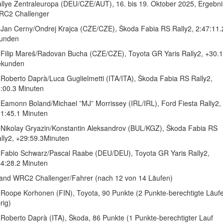
llye Zentraleuropa (DEU/CZE/AUT), 16. bis 19. Oktober 2025, Ergebni
RC2 Challenger
 Jan Cerny/Ondrej Krajca (CZE/CZE), Škoda Fabia RS Rally2, 2:47:11.
tunden
 Filip Mareš/Radovan Bucha (CZE/CZE), Toyota GR Yaris Rally2, +30.1
ekunden
 Roberto Daprà/Luca Guglielmetti (ITA/ITA), Škoda Fabia RS Rally2,
:00.3 Minuten
 Eamonn Boland/Michael ”MJ” Morrissey (IRL/IRL), Ford Fiesta Rally2,
1:45.1 Minuten
 Nikolay Gryazin/Konstantin Aleksandrov (BUL/KGZ), Škoda Fabia RS
lly2, +29:59.3Minuten
 Fabio Schwarz/Pascal Raabe (DEU/DEU), Toyota GR Yaris Rally2,
4:28.2 Minuten
and WRC2 Challenger/Fahrer (nach 12 von 14 Läufen)
 Roope Korhonen (FIN), Toyota, 90 Punkte (2 Punkte-berechtigte Läuf
rig)
 Roberto Daprà (ITA), Škoda, 86 Punkte (1 Punkte-berechtigter Lauf