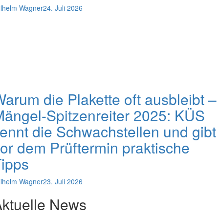
lhelm Wagner
24. Juli 2026
arum die Plakette oft ausbleibt –
ängel-Spitzenreiter 2025: KÜS
ennt die Schwachstellen und gibt
or dem Prüftermin praktische
ipps
lhelm Wagner
23. Juli 2026
ktuelle News