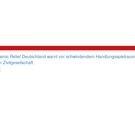
litik
lamic Relief Deutschland warnt vor schwindendem Handlungsspielraum
r Zivilgesellschaft