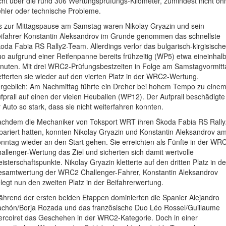
cht über die rund 306 Wertungsprüfungs-Kilometer, zumindest nicht oh
hler oder technische Probleme.
s zur Mittagspause am Samstag waren Nikolay Gryazin und sein
ifahrer Konstantin Aleksandrov im Grunde genommen das schnellste
oda Fabia RS Rally2-Team. Allerdings verlor das bulgarisch-kirgisische
o aufgrund einer Reifenpanne bereits frühzeitig (WP5) etwa eineinhal
nuten. Mit drei WRC2-Prüfungsbestzeiten in Folge am Samstagvormitt
etterten sie wieder auf den vierten Platz in der WRC2-Wertung.
rgeblich: Am Nachmittag führte ein Dreher bei hohem Tempo zu eine
fprall auf einen der vielen Heuballen (WP12). Der Aufprall beschädigte
r Auto so stark, dass sie nicht weiterfahren konnten.
chdem die Mechaniker von Toksport WRT ihren Škoda Fabia RS Rally
pariert hatten, konnten Nikolay Gryazin und Konstantin Aleksandrov a
nntag wieder an den Start gehen. Sie erreichten als Fünfte in der WR
allenger-Wertung das Ziel und sicherten sich damit wertvolle
isterschaftspunkte. Nikolay Gryazin kletterte auf den dritten Platz in de
samtwertung der WRC2 Challenger-Fahrer, Konstantin Aleksandrov
legt nun den zweiten Platz in der Beifahrerwertung.
hrend der ersten beiden Etappen dominierten die Spanier Alejandro
chón/Borja Rozada und das französische Duo Léo Rossel/Guillaume
rcoiret das Geschehen in der WRC2-Kategorie. Doch in einer