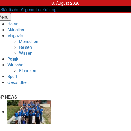
Skip
8. August 2026
to
content
ädtische Allgemeine Zeitung
Menu
Home
Aktuelles
Magazin
Menschen
Reisen
Wissen
Politik
Wirtschaft
Finanzen
Sport
Gesundheit
OP NEWS