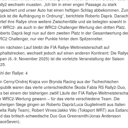
lly2 wechseln mussten. „Ich bin in einer engen Passage zu stark
ngeschert und unser Auto hat einen heftigen Schlag abbekommen. Zu
ück ist die Aufhängung in Ordnung”, berichtete Roberto Daprà. Danac
rlief ihre Rallye ohne weitere Zwischenfälle und sie belegten sowohl in
r WRC2- als auch in der WRC2-Challenger-Wertung den dritten Platz.
berto Daprà liegt nun auf dem zweiten Platz in der Gesamtwertung de
C2 Challenger, nur vier Punkte hinter dem Spitzenreiter.
im nächsten Lauf bleibt die FIA Rallye-Weltmeisterschaft auf
phaltstrecken, wechselt jedoch auf einen anderen Kontinent: Die Rally
pan (6.-9. November 2025) ist die vorletzte Veranstaltung der Saison
25.
hl der Rallye: 4
n Cerny/Ondrej Krajca von Brynda Racing aus der Tschechischen
publik waren das vierte unterschiedliche Škoda Fabia RS Rally2-Duo,
s bei einem der bisherigen zwölf Läufe der FIA Rallye-Weltmeisterscha
e WRC2-Wertung gewann – für das vierte verschiedene Team. Die
sherigen Siege gingen an Roberto Daprà/Luca Guglielmetti aus Italien
elta Rally Team), Robert Virves/Jakko Viilo (Toksport WRT) aus Estlan
d das britisch-schwedische Duo Gus Greensmith/Jonas Andersson
aceSeven).