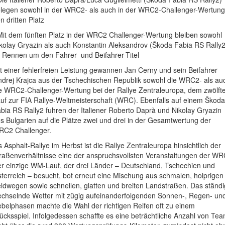
legen sowohl in der WRC2- als auch in der WRC2-Challenger-Wertung
n dritten Platz
Mit dem fünften Platz in der WRC2 Challenger-Wertung bleiben sowohl
kolay Gryazin als auch Konstantin Aleksandrov (Škoda Fabia RS Rally2
 Rennen um den Fahrer- und Beifahrer-Titel
t einer fehlerfreien Leistung gewannen Jan Cerny und sein Beifahrer
drej Krajca aus der Tschechischen Republik sowohl die WRC2- als au
e WRC2-Challenger-Wertung bei der Rallye Zentraleuropa, dem zwölft
uf zur FIA Rallye-Weltmeisterschaft (WRC). Ebenfalls auf einem Škoda
bia RS Rally2 fuhren der Italiener Roberto Daprà und Nikolay Gryazin
s Bulgarien auf die Plätze zwei und drei in der Gesamtwertung der
C2 Challenger.
s Asphalt-Rallye im Herbst ist die Rallye Zentraleuropa hinsichtlich der
raßenverhältnisse eine der anspruchsvollsten Veranstaltungen der WR
r einzige WM-Lauf, der drei Länder – Deutschland, Tschechien und
terreich – besucht, bot erneut eine Mischung aus schmalen, holprigen
ldwegen sowie schnellen, glatten und breiten Landstraßen. Das ständi
chselnde Wetter mit zügig aufeinanderfolgenden Sonnen-, Regen- un
belphasen machte die Wahl der richtigen Reifen oft zu einem
ücksspiel. Infolgedessen schaffte es eine beträchtliche Anzahl von Te