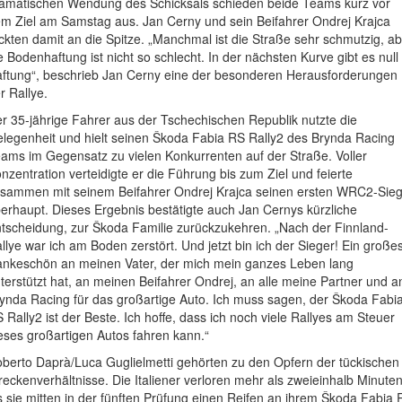
amatischen Wendung des Schicksals schieden beide Teams kurz vor
m Ziel am Samstag aus. Jan Cerny und sein Beifahrer Ondrej Krajca
ckten damit an die Spitze. „Manchmal ist die Straße sehr schmutzig, a
e Bodenhaftung ist nicht so schlecht. In der nächsten Kurve gibt es null
ftung“, beschrieb Jan Cerny eine der besonderen Herausforderungen
r Rallye.
r 35-jährige Fahrer aus der Tschechischen Republik nutzte die
legenheit und hielt seinen Škoda Fabia RS Rally2 des Brynda Racing
ams im Gegensatz zu vielen Konkurrenten auf der Straße. Voller
nzentration verteidigte er die Führung bis zum Ziel und feierte
sammen mit seinem Beifahrer Ondrej Krajca seinen ersten WRC2-Sie
erhaupt. Dieses Ergebnis bestätigte auch Jan Cernys kürzliche
tscheidung, zur Škoda Familie zurückzukehren. „Nach der Finnland-
llye war ich am Boden zerstört. Und jetzt bin ich der Sieger! Ein große
nkeschön an meinen Vater, der mich mein ganzes Leben lang
terstützt hat, an meinen Beifahrer Ondrej, an alle meine Partner und a
ynda Racing für das großartige Auto. Ich muss sagen, der Škoda Fabi
 Rally2 ist der Beste. Ich hoffe, dass ich noch viele Rallyes am Steuer
eses großartigen Autos fahren kann.“
berto Daprà/Luca Guglielmetti gehörten zu den Opfern der tückischen
reckenverhältnisse. Die Italiener verloren mehr als zweieinhalb Minuten
s sie mitten in der fünften Prüfung einen Reifen an ihrem Škoda Fabia