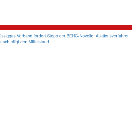
litik
üssiggas Verband fordert Stopp der BEHG-Novelle: Auktionsverfahren
nachteiligt den Mittelstand