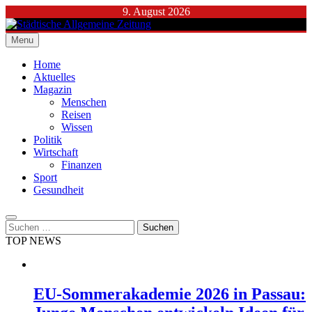
Skip
9. August 2026
to
content
Menu
Städtische Allgemeine Zeitung
Home
Aktuelles
Magazin
Menschen
Reisen
Wissen
Politik
Wirtschaft
Finanzen
Sport
Gesundheit
Suchen
nach:
TOP NEWS
EU-Sommerakademie 2026 in Passau: