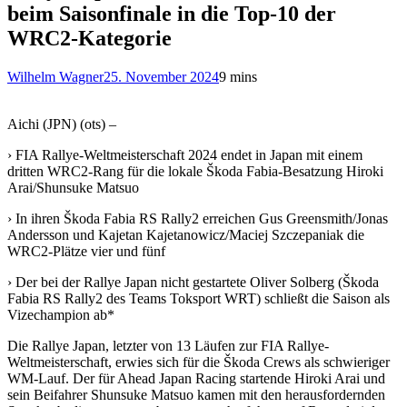
beim Saisonfinale in die Top-10 der
WRC2-Kategorie
Wilhelm Wagner
25. November 2024
9 mins
Aichi (JPN) (ots) –
› FIA Rallye-Weltmeisterschaft 2024 endet in Japan mit einem
dritten WRC2-Rang für die lokale Škoda Fabia-Besatzung Hiroki
Arai/Shunsuke Matsuo
› In ihren Škoda Fabia RS Rally2 erreichen Gus Greensmith/Jonas
Andersson und Kajetan Kajetanowicz/Maciej Szczepaniak die
WRC2-Plätze vier und fünf
› Der bei der Rallye Japan nicht gestartete Oliver Solberg (Škoda
Fabia RS Rally2 des Teams Toksport WRT) schließt die Saison als
Vizechampion ab*
Die Rallye Japan, letzter von 13 Läufen zur FIA Rallye-
Weltmeisterschaft, erwies sich für die Škoda Crews als schwieriger
WM-Lauf. Der für Ahead Japan Racing startende Hiroki Arai und
sein Beifahrer Shunsuke Matsuo kamen mit den herausfordernden