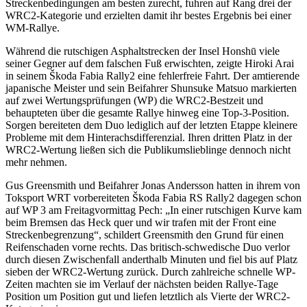
Streckenbedingungen am besten zurecht, fuhren auf Rang drei der
WRC2-Kategorie und erzielten damit ihr bestes Ergebnis bei einer
WM-Rallye.
Während die rutschigen Asphaltstrecken der Insel Honshū viele
seiner Gegner auf dem falschen Fuß erwischten, zeigte Hiroki Arai
in seinem Škoda Fabia Rally2 eine fehlerfreie Fahrt. Der amtierende
japanische Meister und sein Beifahrer Shunsuke Matsuo markierten
auf zwei Wertungsprüfungen (WP) die WRC2-Bestzeit und
behaupteten über die gesamte Rallye hinweg eine Top-3-Position.
Sorgen bereiteten dem Duo lediglich auf der letzten Etappe kleinere
Probleme mit dem Hinterachsdifferenzial. Ihren dritten Platz in der
WRC2-Wertung ließen sich die Publikumslieblinge dennoch nicht
mehr nehmen.
Gus Greensmith und Beifahrer Jonas Andersson hatten in ihrem von
Toksport WRT vorbereiteten Škoda Fabia RS Rally2 dagegen schon
auf WP 3 am Freitagvormittag Pech: „In einer rutschigen Kurve kam
beim Bremsen das Heck quer und wir trafen mit der Front eine
Streckenbegrenzung“, schildert Greensmith den Grund für einen
Reifenschaden vorne rechts. Das britisch-schwedische Duo verlor
durch diesen Zwischenfall anderthalb Minuten und fiel bis auf Platz
sieben der WRC2-Wertung zurück. Durch zahlreiche schnelle WP-
Zeiten machten sie im Verlauf der nächsten beiden Rallye-Tage
Position um Position gut und liefen letztlich als Vierte der WRC2-