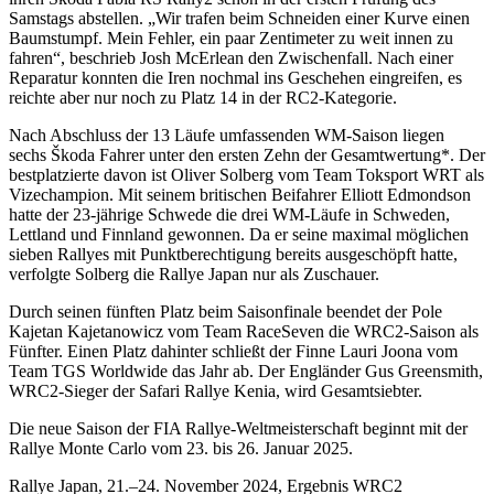
Samstags abstellen. „Wir trafen beim Schneiden einer Kurve einen
Baumstumpf. Mein Fehler, ein paar Zentimeter zu weit innen zu
fahren“, beschrieb Josh McErlean den Zwischenfall. Nach einer
Reparatur konnten die Iren nochmal ins Geschehen eingreifen, es
reichte aber nur noch zu Platz 14 in der RC2-Kategorie.
Nach Abschluss der 13 Läufe umfassenden WM-Saison liegen
sechs Škoda Fahrer unter den ersten Zehn der Gesamtwertung*. Der
bestplatzierte davon ist Oliver Solberg vom Team Toksport WRT als
Vizechampion. Mit seinem britischen Beifahrer Elliott Edmondson
hatte der 23-jährige Schwede die drei WM-Läufe in Schweden,
Lettland und Finnland gewonnen. Da er seine maximal möglichen
sieben Rallyes mit Punktberechtigung bereits ausgeschöpft hatte,
verfolgte Solberg die Rallye Japan nur als Zuschauer.
Durch seinen fünften Platz beim Saisonfinale beendet der Pole
Kajetan Kajetanowicz vom Team RaceSeven die WRC2-Saison als
Fünfter. Einen Platz dahinter schließt der Finne Lauri Joona vom
Team TGS Worldwide das Jahr ab. Der Engländer Gus Greensmith,
WRC2-Sieger der Safari Rallye Kenia, wird Gesamtsiebter.
Die neue Saison der FIA Rallye-Weltmeisterschaft beginnt mit der
Rallye Monte Carlo vom 23. bis 26. Januar 2025.
Rallye Japan, 21.–24. November 2024, Ergebnis WRC2