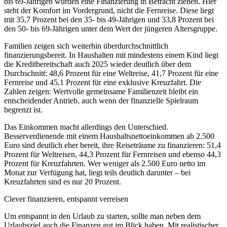
bis 69-Jährigen würden eine Finanzierung in Betracht ziehen. Hier
steht der Komfort im Vordergrund, nicht die Fernreise. Diese liegt
mit 35,7 Prozent bei den 35- bis 49-Jährigen und 33,8 Prozent bei
den 50- bis 69-Jährigen unter dem Wert der jüngeren Altersgruppe.
Familien zeigen sich weiterhin überdurchschnittlich
finanzierungsbereit. In Haushalten mit mindestens einem Kind liegt
die Kreditbereitschaft auch 2025 wieder deutlich über dem
Durchschnitt: 48,6 Prozent für eine Weltreise, 41,7 Prozent für eine
Fernreise und 45,1 Prozent für eine exklusive Kreuzfahrt. Die
Zahlen zeigen: Wertvolle gemeinsame Familienzeit bleibt ein
entscheidender Antrieb, auch wenn der finanzielle Spielraum
begrenzt ist.
Das Einkommen macht allerdings den Unterschied.
Besserverdienende mit einem Haushaltsnettoeinkommen ab 2.500
Euro sind deutlich eher bereit, ihre Reiseträume zu finanzieren: 51,4
Prozent für Weltreisen, 44,3 Prozent für Fernreisen und ebenso 44,3
Prozent für Kreuzfahrten. Wer weniger als 2.500 Euro netto im
Monat zur Verfügung hat, liegt teils deutlich darunter – bei
Kreuzfahrten sind es nur 20 Prozent.
Clever finanzieren, entspannt verreisen
Um entspannt in den Urlaub zu starten, sollte man neben dem
Urlaubsziel auch die Finanzen gut im Blick haben. Mit realistischer