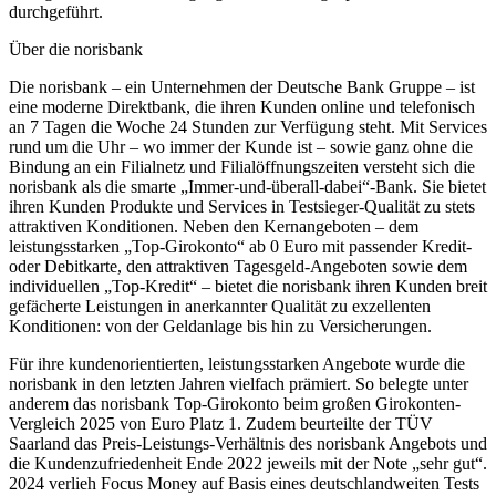
durchgeführt.
Über die norisbank
Die norisbank – ein Unternehmen der Deutsche Bank Gruppe – ist
eine moderne Direktbank, die ihren Kunden online und telefonisch
an 7 Tagen die Woche 24 Stunden zur Verfügung steht. Mit Services
rund um die Uhr – wo immer der Kunde ist – sowie ganz ohne die
Bindung an ein Filialnetz und Filialöffnungszeiten versteht sich die
norisbank als die smarte „Immer-und-überall-dabei“-Bank. Sie bietet
ihren Kunden Produkte und Services in Testsieger-Qualität zu stets
attraktiven Konditionen. Neben den Kernangeboten – dem
leistungsstarken „Top-Girokonto“ ab 0 Euro mit passender Kredit-
oder Debitkarte, den attraktiven Tagesgeld-Angeboten sowie dem
individuellen „Top-Kredit“ – bietet die norisbank ihren Kunden breit
gefächerte Leistungen in anerkannter Qualität zu exzellenten
Konditionen: von der Geldanlage bis hin zu Versicherungen.
Für ihre kundenorientierten, leistungsstarken Angebote wurde die
norisbank in den letzten Jahren vielfach prämiert. So belegte unter
anderem das norisbank Top-Girokonto beim großen Girokonten-
Vergleich 2025 von Euro Platz 1. Zudem beurteilte der TÜV
Saarland das Preis-Leistungs-Verhältnis des norisbank Angebots und
die Kundenzufriedenheit Ende 2022 jeweils mit der Note „sehr gut“.
2024 verlieh Focus Money auf Basis eines deutschlandweiten Tests