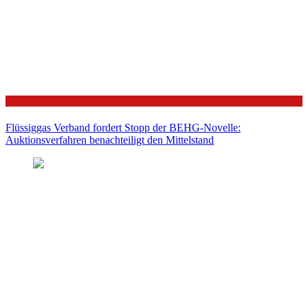
Politik
Flüssiggas Verband fordert Stopp der BEHG-Novelle:
Auktionsverfahren benachteiligt den Mittelstand