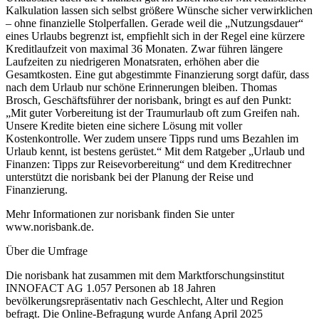
Kalkulation lassen sich selbst größere Wünsche sicher verwirklichen
– ohne finanzielle Stolperfallen. Gerade weil die „Nutzungsdauer“
eines Urlaubs begrenzt ist, empfiehlt sich in der Regel eine kürzere
Kreditlaufzeit von maximal 36 Monaten. Zwar führen längere
Laufzeiten zu niedrigeren Monatsraten, erhöhen aber die
Gesamtkosten. Eine gut abgestimmte Finanzierung sorgt dafür, dass
nach dem Urlaub nur schöne Erinnerungen bleiben. Thomas
Brosch, Geschäftsführer der norisbank, bringt es auf den Punkt:
„Mit guter Vorbereitung ist der Traumurlaub oft zum Greifen nah.
Unsere Kredite bieten eine sichere Lösung mit voller
Kostenkontrolle. Wer zudem unsere Tipps rund ums Bezahlen im
Urlaub kennt, ist bestens gerüstet.“ Mit dem Ratgeber „Urlaub und
Finanzen: Tipps zur Reisevorbereitung“ und dem Kreditrechner
unterstützt die norisbank bei der Planung der Reise und
Finanzierung.
Mehr Informationen zur norisbank finden Sie unter
www.norisbank.de.
Über die Umfrage
Die norisbank hat zusammen mit dem Marktforschungsinstitut
INNOFACT AG 1.057 Personen ab 18 Jahren
bevölkerungsrepräsentativ nach Geschlecht, Alter und Region
befragt. Die Online-Befragung wurde Anfang April 2025