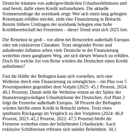
Deutsche träumen von außergewöhnlichen Urlaubserlebnissen und
sind bereit, dafür einen Kredit aufzunehmen. Die aktuelle
Sommerumfrage der norisbank zeigt: Wer sich einen lang gehegten
Reisetraum erfüllen möchte, zieht eine Finanzierung in Betracht.
Bereits frühere Umfragen der norisbank belegten eine hohe
Kreditbereitschaft bei Fernreisen – dieser Trend setzt sich 2025 fort.
Die Reiselust ist groß – vor allem bei Reisezielen außerhalb Europas
oder mit exklusivem Charakter. Trotz steigender Preise und
anhaltender Inflation sehen viele Deutsche in der Finanzierung
weiterhin einen gangbaren Weg, um sich diesen Wunsch zu erfüllen.
Doch für welche Art von Reise würden die Deutschen einen Kredit
aufnehmen?
Fast die Hälfte der Befragten kann sich vorstellen, sich eine
Weltreise durch eine Finanzierung zu ermöglichen – ein Plus von 5
Prozentpunkten gegenüber dem Vorjahr (2025: 45,1 Prozent, 2024:
40,1 Prozent). Damit steht die Weltreise erneut an der Spitze der
finanzierungswürdigen Urlaubsträume der Deutschen. Auf Platz 2
folgt die Fernreise außerhalb Europas. 38 Prozent der Befragten
würden hierfür einen Kredit in Betracht ziehen. Trotz eines
spürbaren Rückgangs im Vergleich zu den Vorjahren (2024: 46,8
Prozent, 2023: 42,2 Prozent, 2022: 47,5 Prozent) bleibt die
Fernreise weiterhin eines der beliebtesten Urlaubsziele. Auch
exklusive Schiffsreisen erfreuen sich stabiler Beliebtheit. 34,1