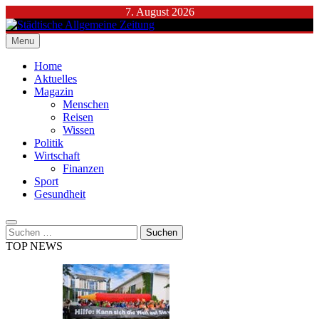
Skip
7. August 2026
to
content
Menu
Städtische Allgemeine Zeitung
Home
Aktuelles
Magazin
Menschen
Reisen
Wissen
Politik
Wirtschaft
Finanzen
Sport
Gesundheit
Suchen
nach:
TOP NEWS