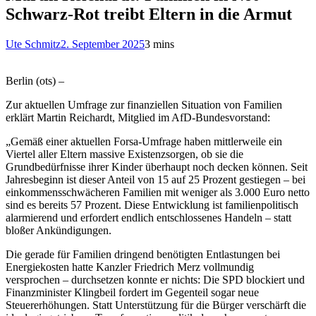
Schwarz-Rot treibt Eltern in die Armut
Ute Schmitz
2. September 2025
3 mins
Berlin (ots) –
Zur aktuellen Umfrage zur finanziellen Situation von Familien
erklärt Martin Reichardt, Mitglied im AfD-Bundesvorstand:
„Gemäß einer aktuellen Forsa-Umfrage haben mittlerweile ein
Viertel aller Eltern massive Existenzsorgen, ob sie die
Grundbedürfnisse ihrer Kinder überhaupt noch decken können. Seit
Jahresbeginn ist dieser Anteil von 15 auf 25 Prozent gestiegen – bei
einkommensschwächeren Familien mit weniger als 3.000 Euro netto
sind es bereits 57 Prozent. Diese Entwicklung ist familienpolitisch
alarmierend und erfordert endlich entschlossenes Handeln – statt
bloßer Ankündigungen.
Die gerade für Familien dringend benötigten Entlastungen bei
Energiekosten hatte Kanzler Friedrich Merz vollmundig
versprochen – durchsetzen konnte er nichts: Die SPD blockiert und
Finanzminister Klingbeil fordert im Gegenteil sogar neue
Steuererhöhungen. Statt Unterstützung für die Bürger verschärft die