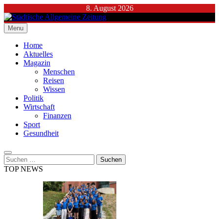
Skip
8. August 2026
to
content
Menu
Städtische Allgemeine Zeitung
Home
Aktuelles
Magazin
Menschen
Reisen
Wissen
Politik
Wirtschaft
Finanzen
Sport
Gesundheit
Suchen
nach:
TOP NEWS