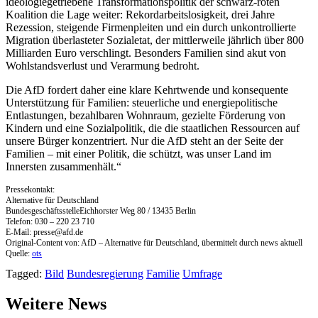
ideologiegetriebene Transformationspolitik der schwarz-roten
Koalition die Lage weiter: Rekordarbeitslosigkeit, drei Jahre
Rezession, steigende Firmenpleiten und ein durch unkontrollierte
Migration überlasteter Sozialetat, der mittlerweile jährlich über 800
Milliarden Euro verschlingt. Besonders Familien sind akut von
Wohlstandsverlust und Verarmung bedroht.
Die AfD fordert daher eine klare Kehrtwende und konsequente
Unterstützung für Familien: steuerliche und energiepolitische
Entlastungen, bezahlbaren Wohnraum, gezielte Förderung von
Kindern und eine Sozialpolitik, die die staatlichen Ressourcen auf
unsere Bürger konzentriert. Nur die AfD steht an der Seite der
Familien – mit einer Politik, die schützt, was unser Land im
Innersten zusammenhält.“
Pressekontakt:
Alternative für Deutschland
BundesgeschäftsstelleEichhorster Weg 80 / 13435 Berlin
Telefon: 030 – 220 23 710
E-Mail:
presse@afd.de
Original-Content von: AfD – Alternative für Deutschland, übermittelt durch news aktuell
Quelle:
ots
Tagged:
Bild
Bundesregierung
Familie
Umfrage
Weitere News