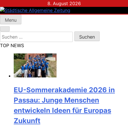
Skip
8. August 2026
to
content
Menu
Städtische Allgemeine Zeitung
Suchen
nach:
TOP NEWS
EU-Sommerakademie 2026 in
Passau: Junge Menschen
entwickeln Ideen für Europas
Zukunft