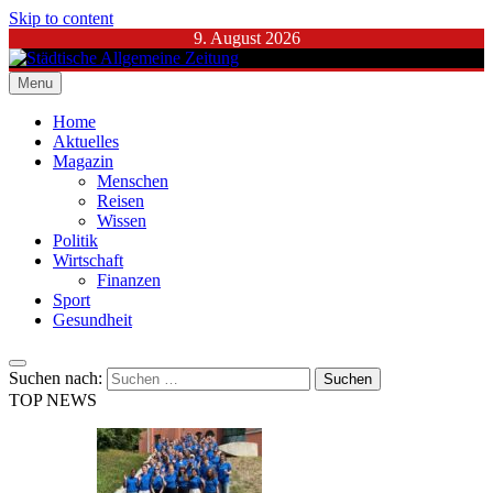
Skip to content
9. August 2026
Menu
Städtische Allgemeine Zeitung
Home
Aktuelles
Magazin
Menschen
Reisen
Wissen
Politik
Wirtschaft
Finanzen
Sport
Gesundheit
Suchen nach:
TOP NEWS