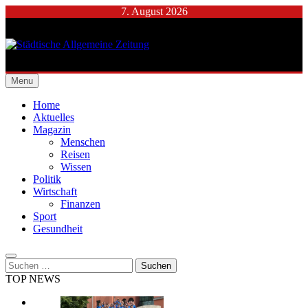
Skip
7. August 2026
to
content
Städtische Allgemeine
Menu
Zeitung
Home
Aktuelles
Magazin
Menschen
Reisen
Wissen
Politik
Wirtschaft
Finanzen
Sport
Gesundheit
Suchen
nach:
TOP NEWS