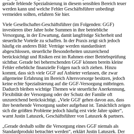
gerade fehlende Spezialisierung in diesem sensiblen Bereich teuer
werden kann und welche Fehler Geschäftsführer unbedingt
vermeiden sollten, erfahren Sie hier.
Viele Gesellschafter-Geschäftsführer (im Folgenden: GGF)
investieren über Jahre hohe Summen in ihre betriebliche
Versorgung, in der Erwartung, damit langfristige Sicherheit und
steuerliche Vorteile zu schaffen. In der Praxis zeigt sich jedoch
häufig ein anderes Bild: Verträge werden standardisiert
abgeschlossen, steuerliche Besonderheiten unzureichend
berücksichtigt und Risiken erst im Rahmen einer Betriebsprüfung
sichtbar. Gerade bei beherrschenden GGF können bereits kleine
Fehler erhebliche finanzielle Folgen nach sich ziehen. Hinzu
kommt, dass sich viele GGF auf Anbieter verlassen, die zwar
allgemeine Erfahrung im Bereich Altersvorsorge besitzen, jedoch
keine echte Spezialisierung auf die GGF-Versorgung mitbringen.
Dadurch bleiben wichtige Themen wie steuerliche Anerkennung,
Flexibilität der Versorgung oder der Schutz der Familie oft
unzureichend berücksichtigt. „Viele GGF gehen davon aus, dass
ihre bestehende Versorgung sauber aufgebaut ist. Tatsächlich zeigen
sich die größten Probleme jedoch häufig erst viele Jahre später“,
warnt Justin Latuszek, Geschäftsführer von Latuszek & partners.
„Gerade deshalb sollte die Versorgung eines GGF niemals als
Standardprodukt betrachtet werden“, erklärt Justin Latuszek. Der