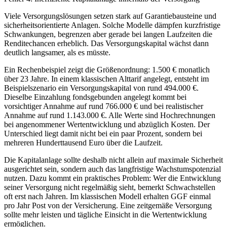
Viele Versorgungslösungen setzen stark auf Garantiebausteine und
sicherheitsorientierte Anlagen. Solche Modelle dämpfen kurzfristige
Schwankungen, begrenzen aber gerade bei langen Laufzeiten die
Renditechancen erheblich. Das Versorgungskapital wächst dann
deutlich langsamer, als es müsste.
Ein Rechenbeispiel zeigt die Größenordnung: 1.500 € monatlich
über 23 Jahre. In einem klassischen Alttarif angelegt, entsteht im
Beispielszenario ein Versorgungskapital von rund 494.000 €.
Dieselbe Einzahlung fondsgebunden angelegt kommt bei
vorsichtiger Annahme auf rund 766.000 € und bei realistischer
Annahme auf rund 1.143.000 €. Alle Werte sind Hochrechnungen
bei angenommener Wertentwicklung und abzüglich Kosten. Der
Unterschied liegt damit nicht bei ein paar Prozent, sondern bei
mehreren Hunderttausend Euro über die Laufzeit.
Die Kapitalanlage sollte deshalb nicht allein auf maximale Sicherheit
ausgerichtet sein, sondern auch das langfristige Wachstumspotenzial
nutzen. Dazu kommt ein praktisches Problem: Wer die Entwicklung
seiner Versorgung nicht regelmäßig sieht, bemerkt Schwachstellen
oft erst nach Jahren. Im klassischen Modell erhalten GGF einmal
pro Jahr Post von der Versicherung. Eine zeitgemäße Versorgung
sollte mehr leisten und tägliche Einsicht in die Wertentwicklung
ermöglichen.