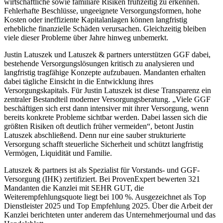
wirtschaftliche sowie familiäre Risiken frühzeitig zu erkennen.
Fehlerhafte Beschlüsse, ungeeignete Versorgungsformen, hohe
Kosten oder ineffiziente Kapitalanlagen können langfristig
erhebliche finanzielle Schäden verursachen. Gleichzeitig bleiben
viele dieser Probleme über Jahre hinweg unbemerkt.
Justin Latuszek und Latuszek & partners unterstützen GGF dabei,
bestehende Versorgungslösungen kritisch zu analysieren und
langfristig tragfähige Konzepte aufzubauen. Mandanten erhalten
dabei tägliche Einsicht in die Entwicklung ihres
Versorgungskapitals. Für Justin Latuszek ist diese Transparenz ein
zentraler Bestandteil moderner Versorgungsberatung. „Viele GGF
beschäftigen sich erst dann intensiver mit ihrer Versorgung, wenn
bereits konkrete Probleme sichtbar werden. Dabei lassen sich die
größten Risiken oft deutlich früher vermeiden“, betont Justin
Latuszek abschließend. Denn nur eine sauber strukturierte
Versorgung schafft steuerliche Sicherheit und schützt langfristig
Vermögen, Liquidität und Familie.
Latuszek & partners ist als Spezialist für Vorstands- und GGF-
Versorgung (IHK) zertifiziert. Bei ProvenExpert bewerten 321
Mandanten die Kanzlei mit SEHR GUT, die
Weiterempfehlungsquote liegt bei 100 %. Ausgezeichnet als Top
Dienstleister 2025 und Top Empfehlung 2025. Über die Arbeit der
Kanzlei berichteten unter anderem das Unternehmerjournal und das