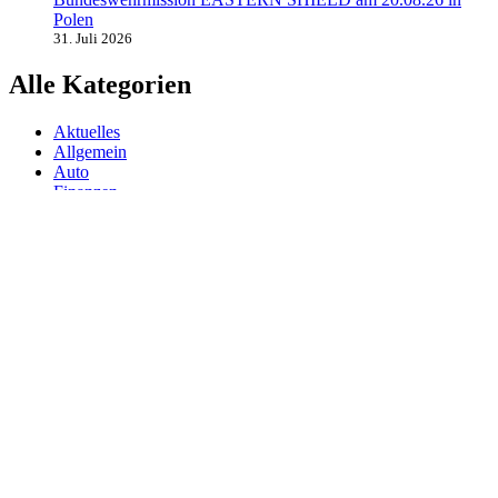
Polen
31. Juli 2026
Alle Kategorien
Aktuelles
Allgemein
Auto
Finanzen
Gesundheit
Magazin
Menschen
Politik
Reisen
Sport
Testberichte
Wirtschaft
Wissen
© SAZ AKTUELL
Werbung
Datenschutzerklärung