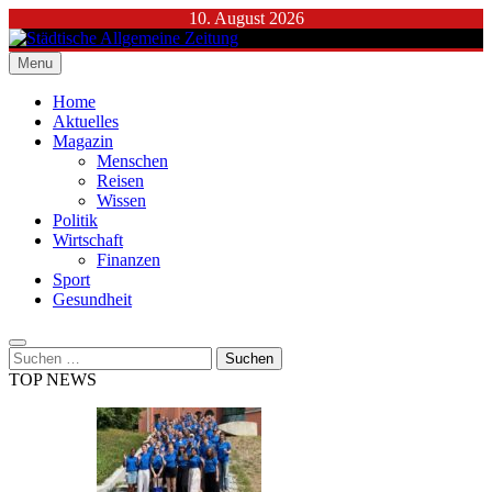
Skip
10. August 2026
to
content
Menu
Städtische Allgemeine Zeitung
Home
Aktuelles
Magazin
Menschen
Reisen
Wissen
Politik
Wirtschaft
Finanzen
Sport
Gesundheit
Suchen
nach:
TOP NEWS