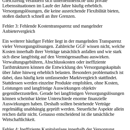
Gleichzeitig verändern sich unternehmerische und private
Lebenssituationen im Laufe der Jahre häufig erheblich.
Versorgungslösungen, die keine ausreichende Flexibilität bieten,
stoßen dadurch schnell an ihre Grenzen.
Fehler 3: Fehlende Kostentransparenz und mangelnder
Anbietervergleich
Ein weiterer häufiger Fehler liegt in der mangelnden Transparenz
vieler Versorgungslösungen. Zahlreiche GGF wissen nicht, welche
Kosten innerhalb ihrer Verträge tatsächlich anfallen und wie stark
sich diese langfristig auf den Vermögensaufbau auswirken.
Verwaltungsgebühren, Abschlusskosten oder ineffiziente
Tarifstrukturen können die Entwicklung des Versorgungskapitals
über Jahre hinweg erheblich belasten. Besonders problematisch ist
dabei, dass häufig kein umfassender Marktvergleich stattfindet.
Stattdessen werden einzelne Produkte empfohlen, ohne Kosten,
Leistungen und langfristige Auswirkungen objektiv
gegenüberzustellen. Gerade bei langfristigen Versorgungslösungen
können scheinbar kleine Unterschiede enorme finanzielle
Auswirkungen haben. Deshalb sollten bestehende Verträge
regelmäßig unabhängig geprüft werden. Steuerliche Aspekte allein
reichen dafür nicht. Genauso entscheidend ist die tatsächliche
Wirtschaftlichkeit.
Fehler 4: Ineffiziente Kapitalanlage innerhalb der Versorgung