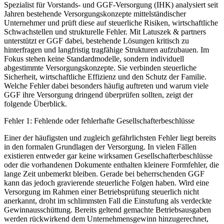
Spezialist für Vorstands- und GGF-Versorgung (IHK) analysiert seit
Jahren bestehende Versorgungskonzepte mittelständischer
Unternehmer und prüft diese auf steuerliche Risiken, wirtschaftliche
Schwachstellen und strukturelle Fehler. Mit Latuszek & partners
unterstützt er GGF dabei, bestehende Lösungen kritisch zu
hinterfragen und langfristig tragfähige Strukturen aufzubauen. Im
Fokus stehen keine Standardmodelle, sondern individuell
abgestimmte Versorgungskonzepte. Sie verbinden steuerliche
Sicherheit, wirtschaftliche Effizienz und den Schutz der Familie.
Welche Fehler dabei besonders häufig auftreten und warum viele
GGF ihre Versorgung dringend überprüfen sollten, zeigt der
folgende Überblick.
Fehler 1: Fehlende oder fehlerhafte Gesellschafterbeschlüsse
Einer der häufigsten und zugleich gefährlichsten Fehler liegt bereits
in den formalen Grundlagen der Versorgung. In vielen Fällen
existieren entweder gar keine wirksamen Gesellschafterbeschlüsse
oder die vorhandenen Dokumente enthalten kleinere Formfehler, die
lange Zeit unbemerkt bleiben. Gerade bei beherrschenden GGF
kann das jedoch gravierende steuerliche Folgen haben. Wird eine
Versorgung im Rahmen einer Betriebsprüfung steuerlich nicht
anerkannt, droht im schlimmsten Fall die Einstufung als verdeckte
Gewinnausschüttung. Bereits geltend gemachte Betriebsausgaben
werden rückwirkend dem Unternehmensgewinn hinzugerechnet,