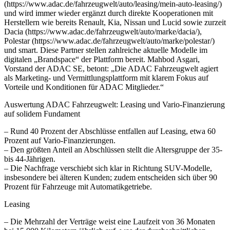
(https://www.adac.de/fahrzeugwelt/auto/leasing/mein-auto-leasing/)
und wird immer wieder ergänzt durch direkte Kooperationen mit
Herstellern wie bereits Renault, Kia, Nissan und Lucid sowie zurzeit
Dacia (https://www.adac.de/fahrzeugwelt/auto/marke/dacia/),
Polestar (https://www.adac.de/fahrzeugwelt/auto/marke/polestar/)
und smart. Diese Partner stellen zahlreiche aktuelle Modelle im
digitalen „Brandspace“ der Plattform bereit. Mahbod Asgari,
Vorstand der ADAC SE, betont: „Die ADAC Fahrzeugwelt agiert
als Marketing- und Vermittlungsplattform mit klarem Fokus auf
Vorteile und Konditionen für ADAC Mitglieder.“
Auswertung ADAC Fahrzeugwelt: Leasing und Vario-Finanzierung
auf solidem Fundament
– Rund 40 Prozent der Abschlüsse entfallen auf Leasing, etwa 60
Prozent auf Vario-Finanzierungen.
– Den größten Anteil an Abschlüssen stellt die Altersgruppe der 35-
bis 44-Jährigen.
– Die Nachfrage verschiebt sich klar in Richtung SUV-Modelle,
insbesondere bei älteren Kunden; zudem entscheiden sich über 90
Prozent für Fahrzeuge mit Automatikgetriebe.
Leasing
– Die Mehrzahl der Verträge weist eine Laufzeit von 36 Monaten