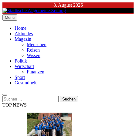
Skip
8. August 2026
to
content
Menu
Städtische Allgemeine Zeitung
Home
Aktuelles
Magazin
Menschen
Reisen
Wissen
Politik
Wirtschaft
Finanzen
Sport
Gesundheit
Suchen
nach:
TOP NEWS