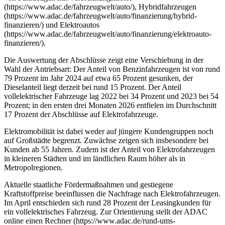
(https://www.adac.de/fahrzeugwelt/auto/), Hybridfahrzeugen
(https://www.adac.de/fahrzeugwelt/auto/finanzierung/hybrid-
finanzieren/) und Elektroautos
(https://www.adac.de/fahrzeugwelt/auto/finanzierung/elektroauto-
finanzieren/).
Die Auswertung der Abschlüsse zeigt eine Verschiebung in der
Wahl der Antriebsart: Der Anteil von Benzinfahrzeugen ist von rund
79 Prozent im Jahr 2024 auf etwa 65 Prozent gesunken, der
Dieselanteil liegt derzeit bei rund 15 Prozent. Der Anteil
vollelektrischer Fahrzeuge lag 2022 bei 34 Prozent und 2023 bei 54
Prozent; in den ersten drei Monaten 2026 entfielen im Durchschnitt
17 Prozent der Abschlüsse auf Elektrofahrzeuge.
Elektromobilität ist dabei weder auf jüngere Kundengruppen noch
auf Großstädte begrenzt. Zuwächse zeigen sich insbesondere bei
Kunden ab 55 Jahren. Zudem ist der Anteil von Elektrofahrzeugen
in kleineren Städten und im ländlichen Raum höher als in
Metropolregionen.
Aktuelle staatliche Fördermaßnahmen und gestiegene
Kraftstoffpreise beeinflussen die Nachfrage nach Elektrofahrzeugen.
Im April entschieden sich rund 28 Prozent der Leasingkunden für
ein vollelektrisches Fahrzeug. Zur Orientierung stellt der ADAC
online einen Rechner (https://www.adac.de/rund-ums-