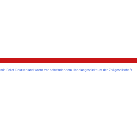
litik
amic Relief Deutschland warnt vor schwindendem Handlungsspielraum der Zivilgesellschaft