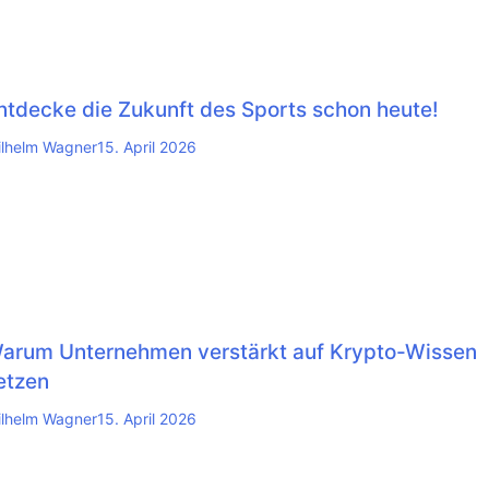
ntdecke die Zukunft des Sports schon heute!
lhelm Wagner
15. April 2026
arum Unternehmen verstärkt auf Krypto-Wissen
etzen
lhelm Wagner
15. April 2026