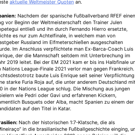
este
aktuelle Weltmeister Quoten
an.
panien:
Nachdem der spanische Fußballverband RFEF eine
ag vor Beginn der Weltmeisterschaft den Trainer Julen
opetegui entließ und ihn durch Fernando Hierro ersetzte,
eichte es nur zum Achtelfinale, in welchem man von
astgeber Russland im Elfmeterschießen ausgeschalten
urde. Im Anschluss verpflichtete man Ex-Barca-Coach Luis
nrique, der die Mannschaft seitdem mit Unterbrechung im
ahr 2019 leitet. Bei der EM 2021 kam er bis ins Halbfinale u
m Nations League-Finale 2021 verlor man gegen Frankreich.
ichtsdestotrotz baute Luis Enrique seit seiner Verpflichtung
ine starke Furia Roja auf, die unter anderem Deutschland mi
:0 in der Nations League schlug. Die Mischung aus jungen
pielern wie Pedri oder Gavi und erfahrenen Kickern,
amentlich Busquets oder Alba, macht Spanien zu einem der
ndidaten auf den Titel in Katar.
rasilien:
Nach der historischen 1:7-Klatsche, die als
ineiraço“ in die brasilianische Fußballgeschichte einging, u