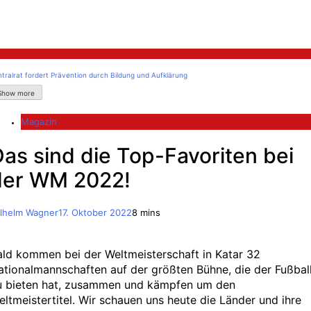
litik
tralrat fordert Prävention durch Bildung und Aufklärung
Show more
Magazin
as sind die Top-Favoriten bei
der WM 2022!
lhelm Wagner
17. Oktober 2022
8 mins
ald kommen bei der Weltmeisterschaft in Katar 32
ationalmannschaften auf der größten Bühne, die der Fußbal
u bieten hat, zusammen und kämpfen um den
eltmeistertitel. Wir schauen uns heute die Länder und ihre