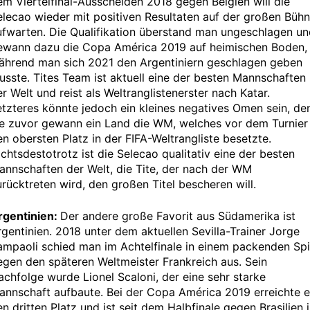
em Viertelfinal-Ausscheiden 2018 gegen Belgien will die
elecao wieder mit positiven Resultaten auf der großen Büh
ufwarten. Die Qualifikation überstand man ungeschlagen u
ewann dazu die Copa América 2019 auf heimischen Boden,
ährend man sich 2021 den Argentiniern geschlagen geben
usste. Tites Team ist aktuell eine der besten Mannschaften
r Welt und reist als Weltranglistenerster nach Katar.
etzteres könnte jedoch ein kleines negatives Omen sein, de
ie zuvor gewann ein Land die WM, welches vor dem Turnier
en obersten Platz in der FIFA-Weltrangliste besetzte.
chtsdestotrotz ist die Selecao qualitativ eine der besten
annschaften der Welt, die Tite, der nach der WM
urücktreten wird, den großen Titel bescheren will.
rgentinien:
Der andere große Favorit aus Südamerika ist
rgentinien. 2018 unter dem aktuellen Sevilla-Trainer Jorge
ampaoli schied man im Achtelfinale in einem packenden Spi
egen den späteren Weltmeister Frankreich aus. Sein
achfolge wurde Lionel Scaloni, der eine sehr starke
annschaft aufbaute. Bei der Copa América 2019 erreichte e
n dritten Platz und ist seit dem Halbfinale gegen Brasilien 