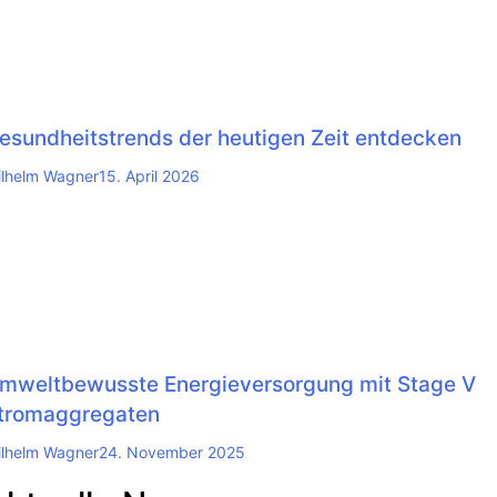
esundheitstrends der heutigen Zeit entdecken
lhelm Wagner
15. April 2026
mweltbewusste Energieversorgung mit Stage V
tromaggregaten
lhelm Wagner
24. November 2025