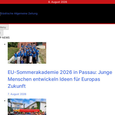
Skip
8. August 2026
to
content
Städtische Allgemeine
Zeitung
Menu
P NEWS
EU-Sommerakademie 2026 in Passau: Junge
Menschen entwickeln Ideen für Europas
Zukunft
7. August 2026