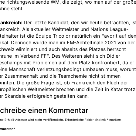
ine richtungsweisende WM, die zeigt, wo man auf der groß
ühne steht.
rankreich:
Der letzte Kandidat, den wir heute betrachten, is
rankreich. Als aktueller Weltmeister und Nations League-
telhalter ist die Équipe Tricolor natürlich ein Favorit auf de
okal. Dennoch wurde man im EM-Achtelfinale 2021 von der
chweiz eliminiert und auch abseits des Platzes herrscht
nruhe im Verband FFF. Des Weiteren sieht sich Didier
eschamps mit Problemen auf dem Platz konfrontiert, da er
eine Mannschaft verletzungsbedingt umbauen muss, worunt
er Zusammenhalt und die Teamchemie nicht stimmen
önnten. Die große Frage ist, ob Frankreich den Fluch der
uropäischen Weltmeister brechen und die Zeit in Katar trotz
er Skandale erfolgreich gestalten kann.
chreibe einen Kommentar
ne E-Mail-Adresse wird nicht veröffentlicht.
Erforderliche Felder sind mit
*
markiert
mmentar
*