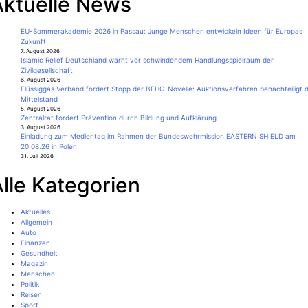
Aktuelle News
EU-Sommerakademie 2026 in Passau: Junge Menschen entwickeln Ideen für Europas
Zukunft
7. August 2026
Islamic Relief Deutschland warnt vor schwindendem Handlungsspielraum der
Zivilgesellschaft
6. August 2026
Flüssiggas Verband fordert Stopp der BEHG-Novelle: Auktionsverfahren benachteiligt 
Mittelstand
5. August 2026
Zentralrat fordert Prävention durch Bildung und Aufklärung
3. August 2026
Einladung zum Medientag im Rahmen der Bundeswehrmission EASTERN SHIELD am
20.08.26 in Polen
31. Juli 2026
lle Kategorien
Aktuelles
Allgemein
Auto
Finanzen
Gesundheit
Magazin
Menschen
Politik
Reisen
Sport