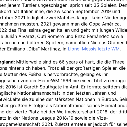
ben jenem Turnier ungeschlagen, sprich seit 35 Spielen. De
ekord hat Italien inne, die zwischen September 2019 und
ktober 2021 lediglich zwei Matches länger keine Niederlag
innehmen mussten. 2021 gewann man die Copa América,
022 das Finalissima gegen Italien und geht mit jungen Wild
ie Julián Álvarez, Cuti Romero und Enzo Fernández sowie
rfahrenen und älteren Spielern, namentlich Nicolas Otamend
der Emiliano „Dibu“ Martinez, in
Lionel Messis letzte WM
.
ngland:
Mittlerweile sind es 66 years of hurt, die die Three
ons hinter sich haben. Trotz all der großartigen Spieler, die
ie Mutter des Fußballs hervorbrachte, gelang es ihr
bgesehen von der Heim-WM 1966 nie einen Titel zu erringen
eit 2016 ist Gareth Southgate im Amt. Er formte seitdem di
nglische Nationalmannschaft in den letzten Jahren und
ntwickelte sie zu eine der stärksten Nationen in Europa. Sei
isher größten Erfolge als Nationaltrainer seines Heimatland
nd der vierte Platz bei der Weltmeisterschaft 2018, der drit
latz in der Nations League 2018/19 sowie die Vize-
uropameisterschaft 2021. Zuletzt erntete er jedoch für sein