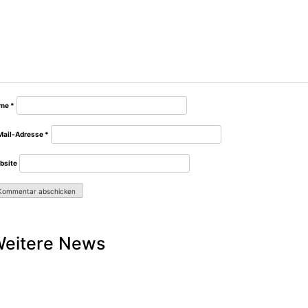
me
*
Mail-Adresse
*
bsite
eitere News