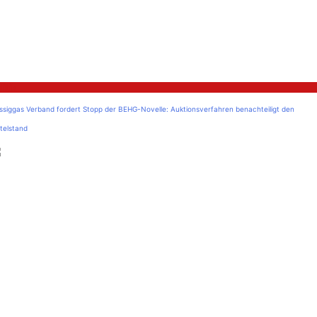
litik
üssiggas Verband fordert Stopp der BEHG-Novelle: Auktionsverfahren benachteiligt den
telstand