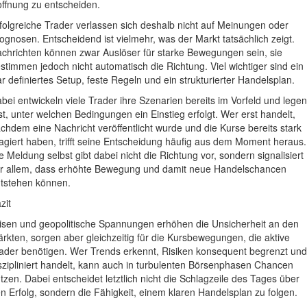
ffnung zu entscheiden.
folgreiche Trader verlassen sich deshalb nicht auf Meinungen oder
ognosen. Entscheidend ist vielmehr, was der Markt tatsächlich zeigt.
chrichten können zwar Auslöser für starke Bewegungen sein, sie
stimmen jedoch nicht automatisch die Richtung. Viel wichtiger sind ein
ar definiertes Setup, feste Regeln und ein strukturierter Handelsplan.
bei entwickeln viele Trader ihre Szenarien bereits im Vorfeld und legen
st, unter welchen Bedingungen ein Einstieg erfolgt. Wer erst handelt,
chdem eine Nachricht veröffentlicht wurde und die Kurse bereits stark
agiert haben, trifft seine Entscheidung häufig aus dem Moment heraus.
e Meldung selbst gibt dabei nicht die Richtung vor, sondern signalisiert
r allem, dass erhöhte Bewegung und damit neue Handelschancen
tstehen können.
zit
isen und geopolitische Spannungen erhöhen die Unsicherheit an den
rkten, sorgen aber gleichzeitig für die Kursbewegungen, die aktive
ader benötigen. Wer Trends erkennt, Risiken konsequent begrenzt und
szipliniert handelt, kann auch in turbulenten Börsenphasen Chancen
tzen. Dabei entscheidet letztlich nicht die Schlagzeile des Tages über
n Erfolg, sondern die Fähigkeit, einem klaren Handelsplan zu folgen.