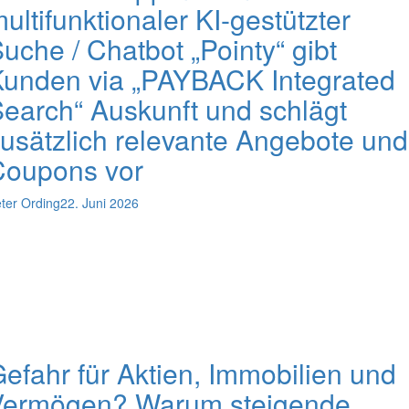
ultifunktionaler KI-gestützter
uche / Chatbot „Pointy“ gibt
unden via „PAYBACK Integrated
earch“ Auskunft und schlägt
usätzlich relevante Angebote und
Coupons vor
ter Ording
22. Juni 2026
efahr für Aktien, Immobilien und
Vermögen? Warum steigende