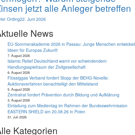
insen jetzt alle Anleger betreffen
ter Ording
22. Juni 2026
ktuelle News
EU-Sommerakademie 2026 in Passau: Junge Menschen entwickel
Ideen für Europas Zukunft
7. August 2026
Islamic Relief Deutschland warnt vor schwindendem
Handlungsspielraum der Zivilgesellschaft
6. August 2026
Flüssiggas Verband fordert Stopp der BEHG-Novelle:
Auktionsverfahren benachteiligt den Mittelstand
5. August 2026
Zentralrat fordert Prävention durch Bildung und Aufklärung
3. August 2026
Einladung zum Medientag im Rahmen der Bundeswehrmission
EASTERN SHIELD am 20.08.26 in Polen
31. Juli 2026
lle Kategorien