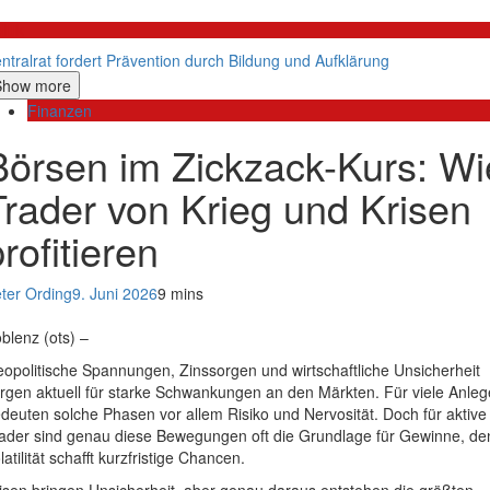
litik
ntralrat fordert Prävention durch Bildung und Aufklärung
Show more
Finanzen
Börsen im Zickzack-Kurs: Wi
Trader von Krieg und Krisen
rofitieren
ter Ording
9. Juni 2026
9 mins
blenz (ots) –
opolitische Spannungen, Zinssorgen und wirtschaftliche Unsicherheit
rgen aktuell für starke Schwankungen an den Märkten. Für viele Anleg
deuten solche Phasen vor allem Risiko und Nervosität. Doch für aktive
ader sind genau diese Bewegungen oft die Grundlage für Gewinne, de
latilität schafft kurzfristige Chancen.
isen bringen Unsicherheit, aber genau daraus entstehen die größten