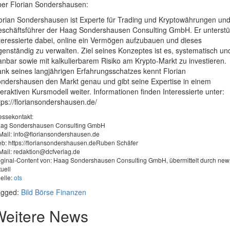
er Florian Sondershausen:
orian Sondershausen ist Experte für Trading und Kryptowährungen un
schäftsführer der Haag Sondershausen Consulting GmbH. Er unterstü
teressierte dabei, online ein Vermögen aufzubauen und dieses
genständig zu verwalten. Ziel seines Konzeptes ist es, systematisch un
anbar sowie mit kalkulierbarem Risiko am Krypto-Markt zu investieren.
nk seines langjährigen Erfahrungsschatzes kennt Florian
ndershausen den Markt genau und gibt seine Expertise in einem
teraktiven Kursmodell weiter. Informationen finden Interessierte unter:
tps://floriansondershausen.de/
essekontakt:
ag Sondershausen Consulting GmbH
Mail:
info@floriansondershausen.de
b: https://floriansondershausen.deRuben Schäfer
Mail:
redaktion@dcfverlag.de
iginal-Content von: Haag Sondershausen Consulting GmbH, übermittelt durch new
tuell
elle:
ots
agged:
Bild
Börse
Finanzen
Weitere News