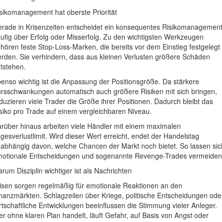
sikomanagement hat oberste Priorität
rade in Krisenzeiten entscheidet ein konsequentes Risikomanagemen
ufig über Erfolg oder Misserfolg. Zu den wichtigsten Werkzeugen
hören feste Stop-Loss-Marken, die bereits vor dem Einstieg festgelegt
rden. Sie verhindern, dass aus kleinen Verlusten größere Schäden
tstehen.
enso wichtig ist die Anpassung der Positionsgröße. Da stärkere
rsschwankungen automatisch auch größere Risiken mit sich bringen,
duzieren viele Trader die Größe ihrer Positionen. Dadurch bleibt das
siko pro Trade auf einem vergleichbaren Niveau.
rüber hinaus arbeiten viele Händler mit einem maximalen
gesverlustlimit. Wird dieser Wert erreicht, endet der Handelstag
abhängig davon, welche Chancen der Markt noch bietet. So lassen sic
otionale Entscheidungen und sogenannte Revenge-Trades vermeiden
rum Disziplin wichtiger ist als Nachrichten
isen sorgen regelmäßig für emotionale Reaktionen an den
nanzmärkten. Schlagzeilen über Kriege, politische Entscheidungen ode
rtschaftliche Entwicklungen beeinflussen die Stimmung vieler Anleger.
r ohne klaren Plan handelt, läuft Gefahr, auf Basis von Angst oder