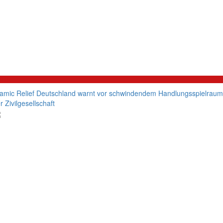
litik
lamic Relief Deutschland warnt vor schwindendem Handlungsspielraum
r Zivilgesellschaft