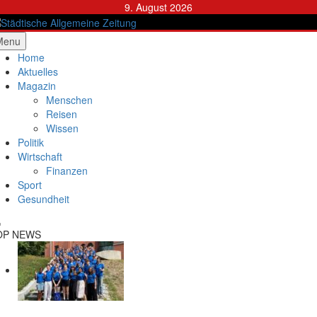
Skip
9. August 2026
to
content
ädtische Allgemeine Zeitung
Menu
Home
Aktuelles
Magazin
Menschen
Reisen
Wissen
Politik
Wirtschaft
Finanzen
Sport
Gesundheit
OP NEWS