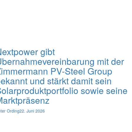
extpower gibt
Übernahmevereinbarung mit der
Zimmermann PV-Steel Group
ekannt und stärkt damit sein
olarproduktportfolio sowie seine
Marktpräsenz
ter Ording
22. Juni 2026