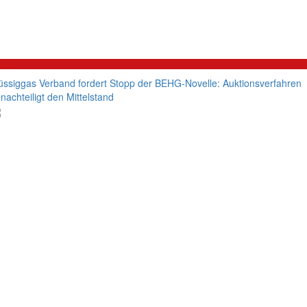
litik
üssiggas Verband fordert Stopp der BEHG-Novelle: Auktionsverfahren
nachteiligt den Mittelstand