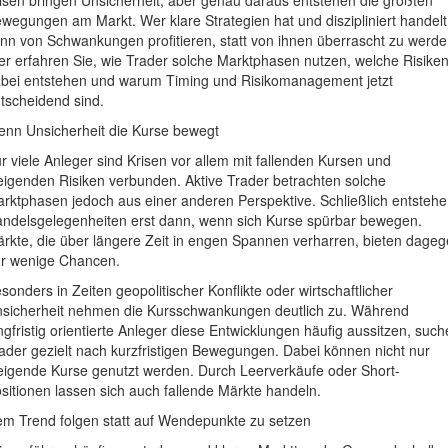
wegungen am Markt. Wer klare Strategien hat und diszipliniert handelt
nn von Schwankungen profitieren, statt von ihnen überrascht zu werde
er erfahren Sie, wie Trader solche Marktphasen nutzen, welche Risike
bei entstehen und warum Timing und Risikomanagement jetzt
tscheidend sind.
nn Unsicherheit die Kurse bewegt
r viele Anleger sind Krisen vor allem mit fallenden Kursen und
eigenden Risiken verbunden. Aktive Trader betrachten solche
rktphasen jedoch aus einer anderen Perspektive. Schließlich entsteh
ndelsgelegenheiten erst dann, wenn sich Kurse spürbar bewegen.
rkte, die über längere Zeit in engen Spannen verharren, bieten dage
r wenige Chancen.
sonders in Zeiten geopolitischer Konflikte oder wirtschaftlicher
sicherheit nehmen die Kursschwankungen deutlich zu. Während
ngfristig orientierte Anleger diese Entwicklungen häufig aussitzen, suc
ader gezielt nach kurzfristigen Bewegungen. Dabei können nicht nur
eigende Kurse genutzt werden. Durch Leerverkäufe oder Short-
sitionen lassen sich auch fallende Märkte handeln.
m Trend folgen statt auf Wendepunkte zu setzen