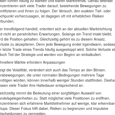
isen führen häufig zu starken und klaren Markttrends. Genau deshalb
nzentrieren sich viele Trader darauf, bestehende Bewegungen zu
entifizieren und ihnen zu folgen. Der Versuch, den exakten Tief- oder
chpunkt vorherzusagen, ist dagegen oft mit erheblichen Risiken
rbunden.
r trendfolgend handelt, orientiert sich an der aktuellen Marktrichtung
d nicht an persönlichen Erwartungen. Solange ein Trend intakt bleibt,
rd die Position gehalten. Gleichzeitig gehört es zu diesem Ansatz,
rluste zu akzeptieren. Denn jede Bewegung endet irgendwann, sodass
r letzte Trade eines Trends häufig ausgestoppt wird. Solche Verluste s
doch Teil der Strategie und werden von Beginn an einkalkuliert.
hnellere Märkte erfordern Anpassungen
eigt die Volatilität, verändert sich auch das Tempo an den Börsen.
rsbewegungen, die unter normalen Bedingungen mehrere Tage
nötigen würden, können innerhalb weniger Stunden stattfinden. Desha
ssen viele Trader ihre Haltedauer entsprechend an.
eichzeitig nimmt die Bedeutung einer sorgfältigen Auswahl von
ndelsgelegenheiten zu. Statt möglichst viele Positionen zu eröffnen,
nzentrieren sich erfahrene Marktteilnehmer auf wenige, klar erkennba
tups. Dieser Fokus hilft dabei, Risiken zu begrenzen und impulsive
tscheidungen zu vermeiden.