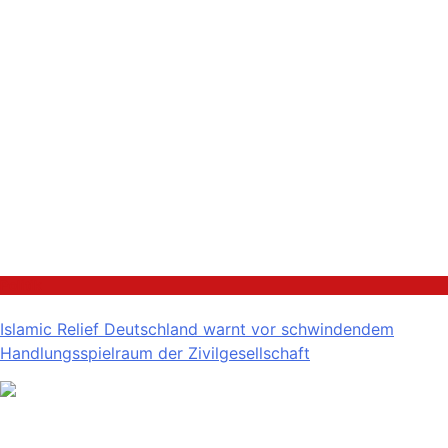
Politik
Islamic Relief Deutschland warnt vor schwindendem
Handlungsspielraum der Zivilgesellschaft