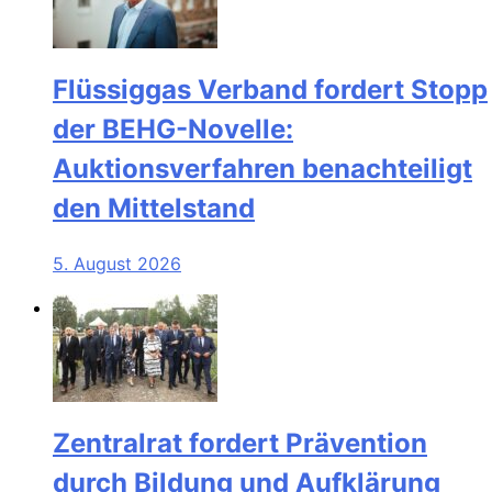
Flüssiggas Verband fordert Stopp
der BEHG-Novelle:
Auktionsverfahren benachteiligt
den Mittelstand
5. August 2026
Zentralrat fordert Prävention
durch Bildung und Aufklärung