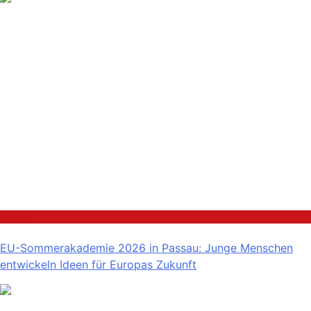
Politik
EU-Sommerakademie 2026 in Passau: Junge Menschen
entwickeln Ideen für Europas Zukunft