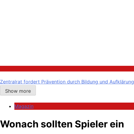
Politik
Zentralrat fordert Prävention durch Bildung und Aufklärung
Show more
Magazin
Wonach sollten Spieler ein