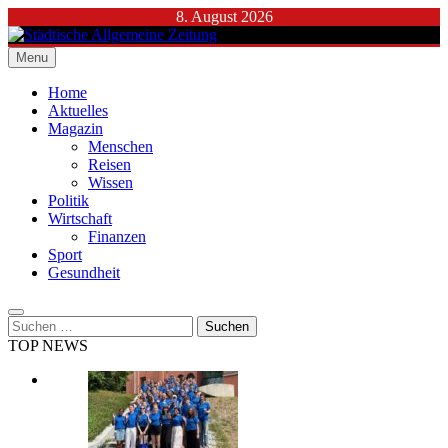
Skip
8. August 2026
to
content
Menu
Städtische Allgemeine Zeitung
Home
Aktuelles
Magazin
Menschen
Reisen
Wissen
Politik
Wirtschaft
Finanzen
Sport
Gesundheit
Suchen
nach:
TOP NEWS