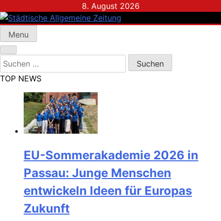
Skip
8. August 2026
to
content
Menu
Städtische Allgemeine Zeitung
Suchen
nach:
TOP NEWS
EU-Sommerakademie 2026 in
Passau: Junge Menschen
entwickeln Ideen für Europas
Zukunft