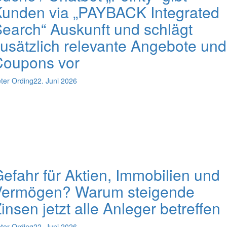
unden via „PAYBACK Integrated
earch“ Auskunft und schlägt
usätzlich relevante Angebote und
Coupons vor
ter Ording
22. Juni 2026
efahr für Aktien, Immobilien und
Vermögen? Warum steigende
insen jetzt alle Anleger betreffen
ter Ording
22. Juni 2026