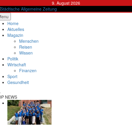
Skip
9. August 2026
to
content
ädtische Allgemeine Zeitung
Menu
Home
Aktuelles
Magazin
Menschen
Reisen
Wissen
Politik
Wirtschaft
Finanzen
Sport
Gesundheit
OP NEWS