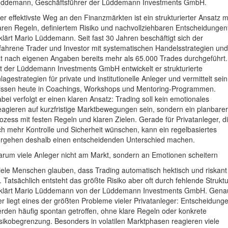
ddemann, Geschäftsführer der Lüddemann Investments GmbH.
er effektivste Weg an den Finanzmärkten ist ein strukturierter Ansatz m
aren Regeln, definiertem Risiko und nachvollziehbaren Entscheidungen
klärt Mario Lüddemann. Seit fast 30 Jahren beschäftigt sich der
fahrene Trader und Investor mit systematischen Handelsstrategien und
t nach eigenen Angaben bereits mehr als 65.000 Trades durchgeführt.
t der Lüddemann Investments GmbH entwickelt er strukturierte
lagestrategien für private und institutionelle Anleger und vermittelt sein
ssen heute in Coachings, Workshops und Mentoring-Programmen.
bei verfolgt er einen klaren Ansatz: Trading soll kein emotionales
agieren auf kurzfristige Marktbewegungen sein, sondern ein planbarer
ozess mit festen Regeln und klaren Zielen. Gerade für Privatanleger, d
ch mehr Kontrolle und Sicherheit wünschen, kann ein regelbasiertes
rgehen deshalb einen entscheidenden Unterschied machen.
rum viele Anleger nicht am Markt, sondern an Emotionen scheitern
iele Menschen glauben, dass Trading automatisch hektisch und riskant
t. Tatsächlich entsteht das größte Risiko aber oft durch fehlende Struktu
klärt Mario Lüddemann von der Lüddemann Investments GmbH. Gena
er liegt eines der größten Probleme vieler Privatanleger: Entscheidung
rden häufig spontan getroffen, ohne klare Regeln oder konkrete
sikobegrenzung. Besonders in volatilen Marktphasen reagieren viele