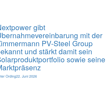
extpower gibt
Übernahmevereinbarung mit der
Zimmermann PV-Steel Group
ekannt und stärkt damit sein
olarproduktportfolio sowie seine
Marktpräsenz
ter Ording
22. Juni 2026