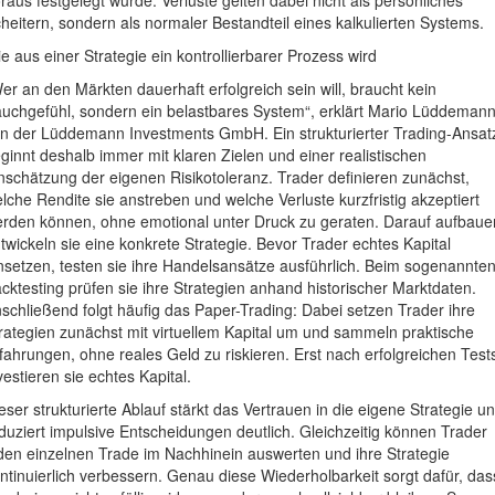
raus festgelegt wurde. Verluste gelten dabei nicht als persönliches
heitern, sondern als normaler Bestandteil eines kalkulierten Systems.
e aus einer Strategie ein kontrollierbarer Prozess wird
er an den Märkten dauerhaft erfolgreich sein will, braucht kein
uchgefühl, sondern ein belastbares System“, erklärt Mario Lüddeman
n der Lüddemann Investments GmbH. Ein strukturierter Trading-Ansat
ginnt deshalb immer mit klaren Zielen und einer realistischen
nschätzung der eigenen Risikotoleranz. Trader definieren zunächst,
lche Rendite sie anstreben und welche Verluste kurzfristig akzeptiert
rden können, ohne emotional unter Druck zu geraten. Darauf aufbau
twickeln sie eine konkrete Strategie. Bevor Trader echtes Kapital
nsetzen, testen sie ihre Handelsansätze ausführlich. Beim sogenannte
cktesting prüfen sie ihre Strategien anhand historischer Marktdaten.
schließend folgt häufig das Paper-Trading: Dabei setzen Trader ihre
rategien zunächst mit virtuellem Kapital um und sammeln praktische
fahrungen, ohne reales Geld zu riskieren. Erst nach erfolgreichen Test
vestieren sie echtes Kapital.
eser strukturierte Ablauf stärkt das Vertrauen in die eigene Strategie u
duziert impulsive Entscheidungen deutlich. Gleichzeitig können Trader
den einzelnen Trade im Nachhinein auswerten und ihre Strategie
ntinuierlich verbessern. Genau diese Wiederholbarkeit sorgt dafür, das