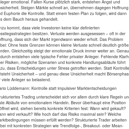
leger emotional. Fallen Kurse plötzlich stark, entstehen Angst und
sicherheit. Steigen Märkte schnell an, übernehmen dagegen Hoffnung
d Euphorie die Kontrolle. Statt einem festen Plan zu folgen, wird dann
s dem Bauch heraus gehandelt.
nzu kommt, dass viele Investoren keine klar definierten
sstiegsstrategien besitzen. Verluste werden ausgesessen – oft in der
ffnung, dass sich der Markt irgendwann wieder erholt. Das Problem
bei: Ohne feste Grenzen können kleine Verluste schnell deutlich größe
rden. Gleichzeitig steigt der emotionale Druck immer weiter an. Genau
durch entstehen viele typische Fehler privater Anleger. Fehlende Klarh
er Risiken, mögliche Szenarien und konkrete Handlungsabläufe führt
zu, dass Entscheidungen unter Stress getroffen werden. Statt Kontroll
tsteht Unsicherheit – und genau diese Unsicherheit macht Börsenpha
r viele Anleger so belastend.
rio Lüddemann: Kontrolle statt impulsiver Marktentscheidungen
rukturiertes Trading unterscheidet sich vor allem durch klare Regeln u
ste Abläufe von emotionalem Handeln. Bevor überhaupt eine Position
öffnet wird, stehen bereits konkrete Kriterien fest: Wann wird gekauft?
nn wird verkauft? Wie hoch darf das Risiko maximal sein? Welche
rktbedingungen müssen erfüllt werden? Strukturierte Trader arbeiten
bei mit konkreten Strategien wie Trendfolge-, Breakout- oder Mean-