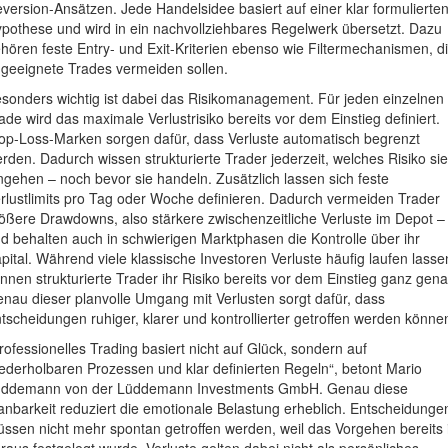
version-Ansätzen. Jede Handelsidee basiert auf einer klar formulierte
pothese und wird in ein nachvollziehbares Regelwerk übersetzt. Dazu
hören feste Entry- und Exit-Kriterien ebenso wie Filtermechanismen, d
geeignete Trades vermeiden sollen.
sonders wichtig ist dabei das Risikomanagement. Für jeden einzelnen
ade wird das maximale Verlustrisiko bereits vor dem Einstieg definiert.
op-Loss-Marken sorgen dafür, dass Verluste automatisch begrenzt
rden. Dadurch wissen strukturierte Trader jederzeit, welches Risiko sie
ngehen – noch bevor sie handeln. Zusätzlich lassen sich feste
rlustlimits pro Tag oder Woche definieren. Dadurch vermeiden Trader
ößere Drawdowns, also stärkere zwischenzeitliche Verluste im Depot –
d behalten auch in schwierigen Marktphasen die Kontrolle über ihr
pital. Während viele klassische Investoren Verluste häufig laufen lasse
nnen strukturierte Trader ihr Risiko bereits vor dem Einstieg ganz gena
nau dieser planvolle Umgang mit Verlusten sorgt dafür, dass
tscheidungen ruhiger, klarer und kontrollierter getroffen werden könne
rofessionelles Trading basiert nicht auf Glück, sondern auf
ederholbaren Prozessen und klar definierten Regeln“, betont Mario
ddemann von der Lüddemann Investments GmbH. Genau diese
anbarkeit reduziert die emotionale Belastung erheblich. Entscheidunge
ssen nicht mehr spontan getroffen werden, weil das Vorgehen bereits