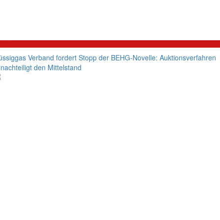
litik
üssiggas Verband fordert Stopp der BEHG-Novelle: Auktionsverfahren
nachteiligt den Mittelstand