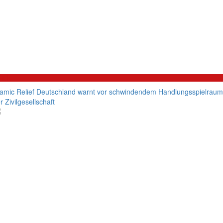
litik
lamic Relief Deutschland warnt vor schwindendem Handlungsspielraum
r Zivilgesellschaft