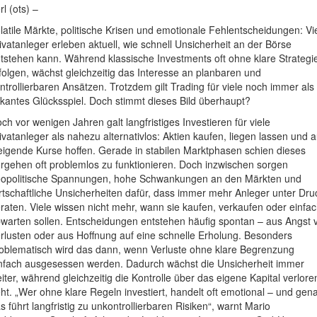
rl (ots) –
latile Märkte, politische Krisen und emotionale Fehlentscheidungen: Vi
ivatanleger erleben aktuell, wie schnell Unsicherheit an der Börse
tstehen kann. Während klassische Investments oft ohne klare Strategi
folgen, wächst gleichzeitig das Interesse an planbaren und
ntrollierbaren Ansätzen. Trotzdem gilt Trading für viele noch immer als
skantes Glücksspiel. Doch stimmt dieses Bild überhaupt?
ch vor wenigen Jahren galt langfristiges Investieren für viele
ivatanleger als nahezu alternativlos: Aktien kaufen, liegen lassen und a
eigende Kurse hoffen. Gerade in stabilen Marktphasen schien dieses
rgehen oft problemlos zu funktionieren. Doch inzwischen sorgen
opolitische Spannungen, hohe Schwankungen an den Märkten und
rtschaftliche Unsicherheiten dafür, dass immer mehr Anleger unter Dru
raten. Viele wissen nicht mehr, wann sie kaufen, verkaufen oder einfa
warten sollen. Entscheidungen entstehen häufig spontan – aus Angst 
rlusten oder aus Hoffnung auf eine schnelle Erholung. Besonders
oblematisch wird das dann, wenn Verluste ohne klare Begrenzung
nfach ausgesessen werden. Dadurch wächst die Unsicherheit immer
iter, während gleichzeitig die Kontrolle über das eigene Kapital verlore
ht. „Wer ohne klare Regeln investiert, handelt oft emotional – und gen
s führt langfristig zu unkontrollierbaren Risiken“, warnt Mario