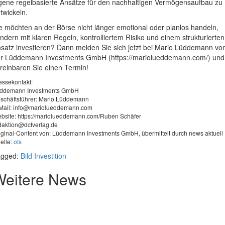
gene regelbasierte Ansätze für den nachhaltigen Vermögensaufbau zu
twickeln.
e möchten an der Börse nicht länger emotional oder planlos handeln,
ndern mit klaren Regeln, kontrolliertem Risiko und einem strukturierten
satz investieren? Dann melden Sie sich jetzt bei Mario Lüddemann vo
r Lüddemann Investments GmbH (https://mariolueddemann.com/) und
reinbaren Sie einen Termin!
essekontakt:
ddemann Investments GmbH
schäftsführer: Mario Lüddemann
Mail:
info@mariolueddemann.com
bsite: https://mariolueddemann.com/Ruben Schäfer
daktion@dcfverlag.de
iginal-Content von: Lüddemann Investments GmbH, übermittelt durch news aktuell
elle:
ots
agged:
Bild
Investition
Weitere News