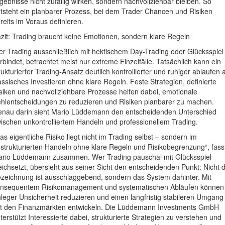
gebnisse nicht zufällig wirken, sondern nachvollziehbar bleiben. So
tsteht ein planbarer Prozess, bei dem Trader Chancen und Risiken
reits im Voraus definieren.
zit: Trading braucht keine Emotionen, sondern klare Regeln
r Trading ausschließlich mit hektischem Day-Trading oder Glücksspiel
rbindet, betrachtet meist nur extreme Einzelfälle. Tatsächlich kann ein
rukturierter Trading-Ansatz deutlich kontrollierter und ruhiger ablaufen a
assisches Investieren ohne klare Regeln. Feste Strategien, definierte
siken und nachvollziehbare Prozesse helfen dabei, emotionale
hlentscheidungen zu reduzieren und Risiken planbarer zu machen.
nau darin sieht Mario Lüddemann den entscheidenden Unterschied
ischen unkontrolliertem Handeln und professionellem Trading.
as eigentliche Risiko liegt nicht im Trading selbst – sondern im
strukturierten Handeln ohne klare Regeln und Risikobegrenzung“, fass
rio Lüddemann zusammen. Wer Trading pauschal mit Glücksspiel
eichsetzt, übersieht aus seiner Sicht den entscheidenden Punkt: Nicht d
zeichnung ist ausschlaggebend, sondern das System dahinter. Mit
nsequentem Risikomanagement und systematischen Abläufen können
leger Unsicherheit reduzieren und einen langfristig stabileren Umgang
t den Finanzmärkten entwickeln. Die Lüddemann Investments GmbH
terstützt Interessierte dabei, strukturierte Strategien zu verstehen und