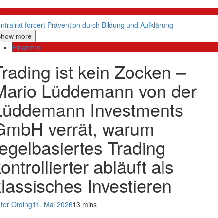
litik
ntralrat fordert Prävention durch Bildung und Aufklärung
Show more
Finanzen
Trading ist kein Zocken –
Mario Lüddemann von der
Lüddemann Investments
GmbH verrät, warum
regelbasiertes Trading
ontrollierter abläuft als
klassisches Investieren
ter Ording
11. Mai 2026
13 mins