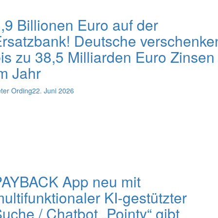
,9 Billionen Euro auf der
rsatzbank! Deutsche verschenke
is zu 38,5 Milliarden Euro Zinsen
m Jahr
ter Ording
22. Juni 2026
PAYBACK App neu mit
ultifunktionaler KI-gestützter
uche / Chatbot „Pointy“ gibt