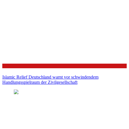
Politik
Islamic Relief Deutschland warnt vor schwindendem
Handlungsspielraum der Zivilgesellschaft