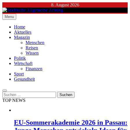
Skip
8. August 2026
to
content
Menu
Städtische Allgemeine Zeitung
Home
Aktuelles
Magazin
Menschen
Reisen
Wissen
Politik
Wirtschaft
Finanzen
Sport
Gesundheit
Suchen
nach:
TOP NEWS
EU-Sommerakademie 2026 in Passau: