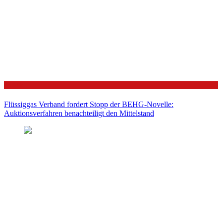
Politik
Flüssiggas Verband fordert Stopp der BEHG-Novelle:
Auktionsverfahren benachteiligt den Mittelstand