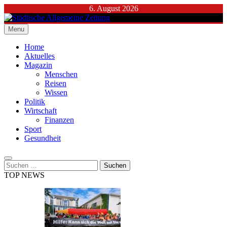
Skip
6. August 2026
to
content
Menu
Städtische Allgemeine Zeitung
Home
Aktuelles
Magazin
Menschen
Reisen
Wissen
Politik
Wirtschaft
Finanzen
Sport
Gesundheit
Suchen
nach:
TOP NEWS