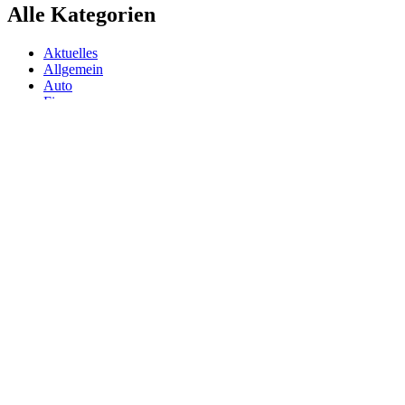
Alle Kategorien
Aktuelles
Allgemein
Auto
Finanzen
Gesundheit
Magazin
Menschen
Politik
Reisen
Sport
Testberichte
Wirtschaft
Wissen
© SAZ AKTUELL
Werbung
Datenschutzerklärung
Impressum