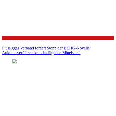
Politik
Flüssiggas Verband fordert Stopp der BEHG-Novelle:
Auktionsverfahren benachteiligt den Mittelstand