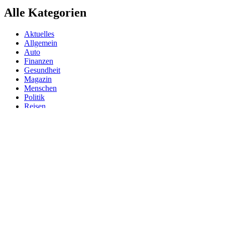
Alle Kategorien
Aktuelles
Allgemein
Auto
Finanzen
Gesundheit
Magazin
Menschen
Politik
Reisen
Sport
Testberichte
Wirtschaft
Wissen
© SAZ AKTUELL
Werbung
Datenschutzerklärung
Impressum