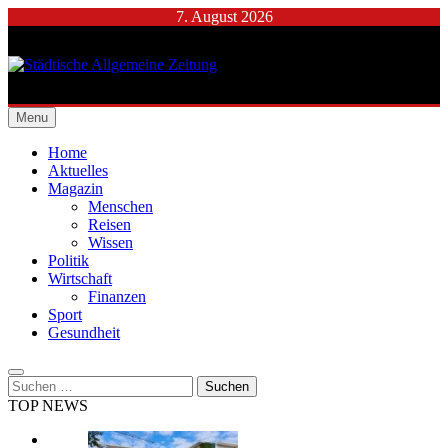
Skip
7. August 2026
to
content
Städtische Allgemeine
Menu
Zeitung
Home
Aktuelles
Magazin
Menschen
Reisen
Wissen
Politik
Wirtschaft
Finanzen
Sport
Gesundheit
Suchen
nach:
TOP NEWS