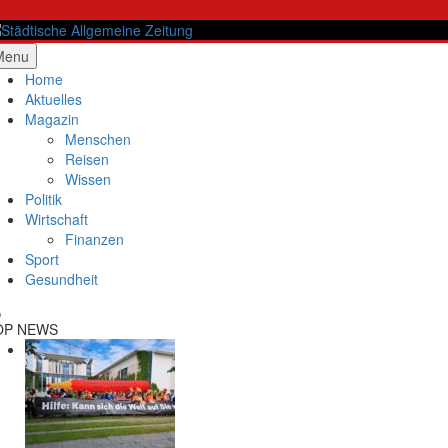
Skip
to
content
ädtische Allgemeine Zeitung
Menu
Home
Aktuelles
Magazin
Menschen
Reisen
Wissen
Politik
Wirtschaft
Finanzen
Sport
Gesundheit
OP NEWS