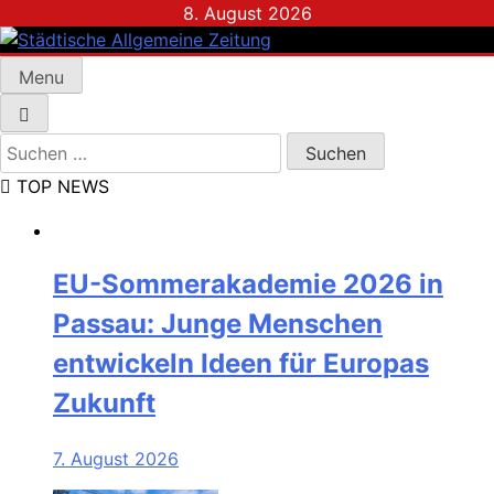
Skip
8. August 2026
to
content
Menu
Städtische Allgemeine Zeitung
Suchen
nach:
TOP NEWS
EU-Sommerakademie 2026 in
Passau: Junge Menschen
entwickeln Ideen für Europas
Zukunft
7. August 2026