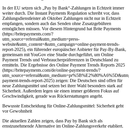
In der EU setzen sich „Pay by Bank“-Zahlungen in Echtzeit immer
weiter durch. Die Instant Payments Regulation schreibt vor, dass
Zahlungsdienstleister ab Oktober Zahlungen nicht nur in Echtzeit
empfangen, sondern auch das Senden ohne Zusatzgebühren
ermöglichen müssen. Vor diesem Hintergrund hat Brite Payments
(https://britepayments.com/?
utm_source=referral&utm_medium=press-
website&utm_content=&utm_campaign=online-payment-trends-
report-2025), ein führender europäischer Anbieter für Pay-By-Bank,
gemeinsam mit YouGov eine Studie durchgeführt, um Online
Payment Trends und Verbraucherpräferenzen in Deutschland zu
ermitteln. Die Ergebnisse des Online Payment Trends Reports 2025
(https://britepayments.com/de/online-payment-trends/?
utm_source=referral&utm_medium=pr%5B%E2%80%A6%5D&utm_c
payment-trends-report-2025) zeigen: Die Deutschen sind offen für
neue Zahlungsmittel und setzen bei ihrer Wahl besonders stark auf
Sicherheit. Außerdem legen sie einen immer größeren Fokus auf
Geschwindigkeit, gerade was Rückerstattungen angeht.
Bewusste Entscheidung für Online-Zahlungsmittel: Sicherheit geht
vor Gewohnheit
Die aktuellen Zahlen zeigen, dass Pay by Bank sich als
ernstzunehmende Alternative im Online-Zahlungsverkehr etabliert.