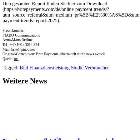
Den gesamten Report finden Sie hier zum Download
(https://britepayments.com/de/online-payment-trends/?
utm_source=referral&utm_medium=pr%5B%E2%80%A6%5D&utm_c
payment-trends-report-2025).
Pressekontakt:
PIABO Communications
Anna-Maria Brühne
Tel.: +49 160 / 3014 824
Mail:
brite@piabo.net
Original-Content von: Brite Payments, übermittelt durch news aktuell
Quelle:
ots
Tagged:
Bild
Finanzdienstleistung
Studie
Verbraucher
Weitere News