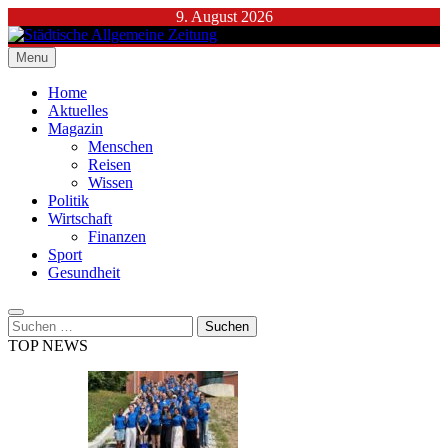
Skip
9. August 2026
to
content
Menu
Städtische Allgemeine Zeitung
Home
Aktuelles
Magazin
Menschen
Reisen
Wissen
Politik
Wirtschaft
Finanzen
Sport
Gesundheit
Suchen
nach:
TOP NEWS