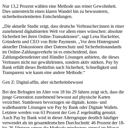
Nur 13,2 Prozent wählen eine Methode aus reiner Gewohnheit.
Dies unterstreicht einen klaren Wandel hin zu bewussteren,
sicherheitsorientierten Entscheidungen.
„Die aktuelle Studie zeigt, dass deutsche Verbraucher:innen in einer
zunehmend digitalisierten Welt vor allem eines wünschen: absolute
Sicherheit bei ihren Online-Transaktionen“, sagt Lena Hackelöer,
Gründerin und CEO von Brite Payments. „Vor dem Hintergrund
aktueller Diskussionen über Datenschutz und Sicherheitsstandards
im Online-Zahlungsverkehr ist es entscheidend, dass
Zahlungsdienstleister und Händler Lösungen anbieten, die dieses
Vertrauen nicht nur gewährleisten, sondern aktiv stärken. Pay by
Bank erfüllt dieses Bedürfnis nach Sicherheit, Schnelligkeit und
Transparenz wie kaum eine andere Methode.“
Gen Z: Digital-affin, aber sicherheitsbewusst
Bei den Befragten im Alter von 18 bis 29 Jahren zeigt sich, dass die
junge Generation zunehmend bewusst auf physische Karten
verzichtet. Stattdessen bevorzugen sie digitale, konto- und
walletbasierte Lösungen wie Pay by Bank oder Digitale Wallets.
Letztere werden von 63 Prozent der Gen Z regelmäßig genutzt.
Auch Pay by Bank wird in dieser Altersgruppe deutlich häufiger
verwendet als im gesamtdeutschen Durchschnitt: 46 Prozent der 18-
bis 29-Jährigen setzen die Methode mindestens einmal im Monat