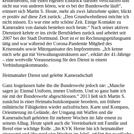
kennenlernen, mir einen eigenen Eindruck darüber verschaffen und
nicht nur von anderen hören, wie es bei der Bundeswehr läuft“,
erinnert sich Martin S. Heute, mehr als zwei Jahrzehnte später, blickt
er positiv auf diese Zeit zurück: „Den Grundwehrdienst möchte ich
nicht missen. Es war eine sehr schöne Zeit. Einige Kontakte zu
Kameraden von damals bestehen noch heute.“ Nach seiner aktiven
Dienstzeit kehrte er ins zivile Berufsleben zurück und arbeitet seit
2007 bei der Stadt Dortmund. Dort ist er im Rechnungsprüfungsamt
tätig und war während der Corona-Pandemie Mitglied des
Krisenstabs sowie Mitorganisator des Impfzentrums. „Ich kenne
mich sehr gut mit Verwaltungsstrukturen aus“, erklärt der 41-Jährige
– eine wertvolle Voraussetzung für den Dienst in einem
Verbindungskommando.
Heimatnaher Dienst und gelebte Kameradschaft
Ganz losgelassen habe ihn die Bundeswehr jedoch nie: „Manche
sagen ja: Einmal Uniform, immer Uniform. Und so ganz hatte ich
nie mit der Bundeswehr abgeschlossen.“ 2013 ließ sich Martin S.
zunächst in einer Heimatschutzkompanie beordern, um frühere
militärische Fähigkeiten wieder aufzufrischen. Karte und Kompass,
Orientierung im Gelände, der Umgang mit Waffen und die
Kameradschaft gehörten für mehrere Wochen im Jahr erneut zu
seinem Alltag. Heute spielt auch die Vereinbarkeit mit Familie und
Beruf eine wichtige Rolle. „Im KVK Herne bin ich heimatnäher
eingesetzt und übe rund vier Wochen im Jahr“, erklärt der zweifache