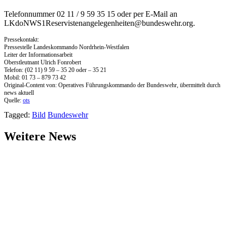
Telefonnummer 02 11 / 9 59 35 15 oder per E-Mail an
LKdoNWS1Reservistenangelegenheiten@bundeswehr.org
.
Pressekontakt:
Pressestelle Landeskommando Nordrhein-Westfalen
Leiter der Informationsarbeit
Oberstleutnant Ulrich Fonrobert
Telefon: (02 11) 9 59 – 35 20 oder – 35 21
Mobil: 01 73 – 879 73 42
Original-Content von: Operatives Führungskommando der Bundeswehr, übermittelt durch
news aktuell
Quelle:
ots
Tagged:
Bild
Bundeswehr
Weitere News