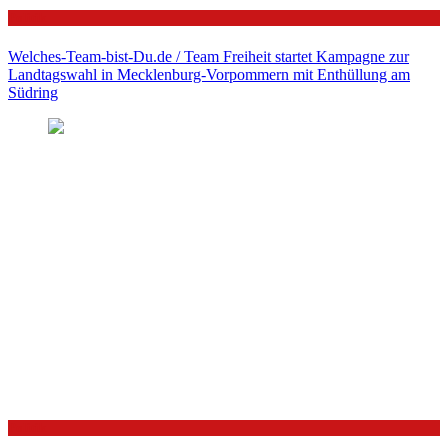
Politik
Welches-Team-bist-Du.de / Team Freiheit startet Kampagne zur
Landtagswahl in Mecklenburg-Vorpommern mit Enthüllung am
Südring
Politik