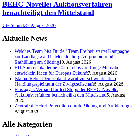
BEHG-Novelle: Auktionsverfahren
benachteiligt den Mittelstand
Ute Schmitz
5. August 2026
Aktuelle News
Welches-Team-bist-Du.de / Team Freiheit startet Kampagne
zur Landtagswahl in Mecklenburg-Vorpommern mit
Enthüllung am Südring
10. August 2026
EU-Sommerakademie 2026 in Passau: Junge Menschen
entwickeln Ideen für Europas Zukunft
7. August 2026
Islamic Relief Deutschland warnt vor schwindendem
Handlungsspielraum der Zivilgesellschaft
6. August 2026
Flüssiggas Verband fordert Stopp der BEHG-Novelle:
Auktionsverfahren benachteiligt den Mittelstand
5. August
2026
Zentralrat fordert Prävention durch Bildung und Aufklärung
3.
August 2026
Alle Kategorien