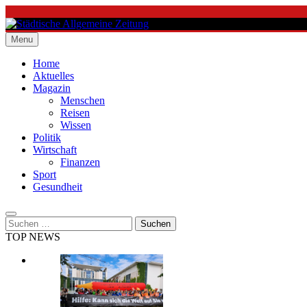
Skip
to
content
Menu
Städtische Allgemeine Zeitung
Home
Aktuelles
Magazin
Menschen
Reisen
Wissen
Politik
Wirtschaft
Finanzen
Sport
Gesundheit
Suchen
nach:
TOP NEWS