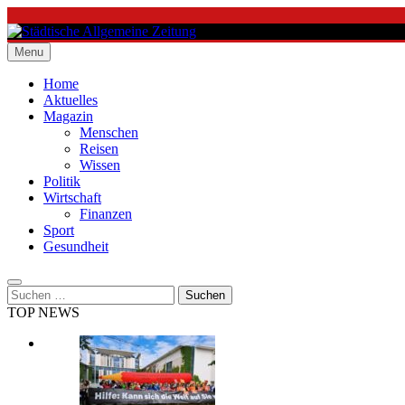
Skip
to
content
Menu
Städtische Allgemeine Zeitung
Home
Aktuelles
Magazin
Menschen
Reisen
Wissen
Politik
Wirtschaft
Finanzen
Sport
Gesundheit
Suchen
nach:
TOP NEWS