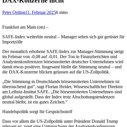
DAX-Konzerne nicht
Peter Ording
11. Februar 2025
6 mins
Frankfurt am Main (ots) –
SAFE-Index weiterhin neutral – Manager sehen sich gut gerüstet für
Importzölle
Der monatlich erhobene SAFE-Index zur Manager-Stimmung steigt
im Februar von -0,08 auf -0,01. Der Ton in Finanzberichten und
Analystenkonferenzen börsennotierter deutscher Unternehmen wird
damit etwas positiver. Insgesamt bleibt die Stimmung neutral – und
die DAX-Konzerne blicken gelassen auf die US-Zollpolitik.
„Die Stimmung in Deutschlands börsennotierten Unternehmen ist
überraschend gut“, sagt Florian Heider, Wissenschaftlicher Direktor
am Leibniz-Institut SAFE. „Die börsennotierten Unternehmen sind
global aufgestellt. Dass der Index trotz Abschottungstendenzen
neutral bleibt, ist ein gutes Zeichen.“
Handelspolitik sorgt für Gesprächsstoff
Dass vor allem die US-Zollpolitik unter Präsident Donald Trump
relevant ist, zeigt eine Untersuchung der Analystenkonferenzen