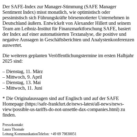
Der SAFE-Index zur Manager-Stimmung (SAFE Manager
Sentiment Index) misst monatlich, wie optimistisch oder
pessimistisch sich Führungskräfte börsennotierter Unternehmen in
Deutschland äußern. Entwickelt von Alexander Hillert und seinem
Team am Leibniz-Institut für Finanzmarktforschung SAFE, basiert
der Index auf einer automatisierten Textanalyse, die positive und
negative Aussagen in Geschäftsberichten und Analystenkonferenzen
auswertet.
Die weiteren geplanten Veröffentlichungstermine im ersten Halbjahr
2025 sind:
– Dienstag, 11. März
– Mittwoch, 9. April
– Dienstag, 13. Mai
– Mittwoch, 11. Juni
* Die Originalaussagen sind auf Englisch und auf der SAFE
Homepage (https://safe-frankfurt.de/news-latest/all-news/news-
view/possible-us-tariffs-do-not-unsettle-dax-companies.html) zu
finden.
Pressekontakt:
Laura Thomale
Leitung KommunikationTelefon: +49 69 79830051