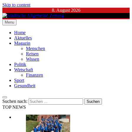
Skip to content
8. August 2026
Menu
Städtische Allgemeine Zeitung
Home
Aktuelles
Magazin
Menschen
Reisen
Wissen
Politik
Wirtschaft
Finanzen
Sport
Gesundheit
Suchen nach:
TOP NEWS