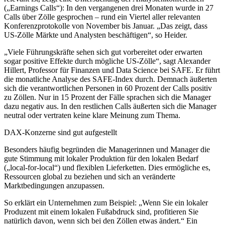
(„Earnings Calls“): In den vergangenen drei Monaten wurde in 27
Calls über Zölle gesprochen – rund ein Viertel aller relevanten
Konferenzprotokolle von November bis Januar. „Das zeigt, dass
US-Zölle Märkte und Analysten beschäftigen“, so Heider.
„Viele Führungskräfte sehen sich gut vorbereitet oder erwarten
sogar positive Effekte durch mögliche US-Zölle“, sagt Alexander
Hillert, Professor für Finanzen und Data Science bei SAFE. Er führt
die monatliche Analyse des SAFE-Index durch. Demnach äußerten
sich die verantwortlichen Personen in 60 Prozent der Calls positiv
zu Zöllen. Nur in 15 Prozent der Fälle sprachen sich die Manager
dazu negativ aus. In den restlichen Calls äußerten sich die Manager
neutral oder vertraten keine klare Meinung zum Thema.
DAX-Konzerne sind gut aufgestellt
Besonders häufig begründen die Managerinnen und Manager die
gute Stimmung mit lokaler Produktion für den lokalen Bedarf
(„local-for-local“) und flexiblen Lieferketten. Dies ermögliche es,
Ressourcen global zu beziehen und sich an veränderte
Marktbedingungen anzupassen.
So erklärt ein Unternehmen zum Beispiel: „Wenn Sie ein lokaler
Produzent mit einem lokalen Fußabdruck sind, profitieren Sie
natürlich davon, wenn sich bei den Zöllen etwas ändert.“ Ein