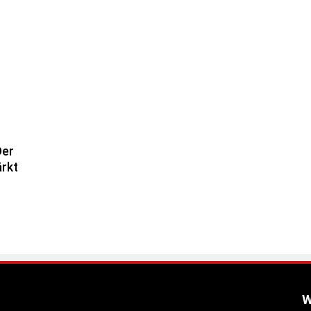
Der
rkt
W
he