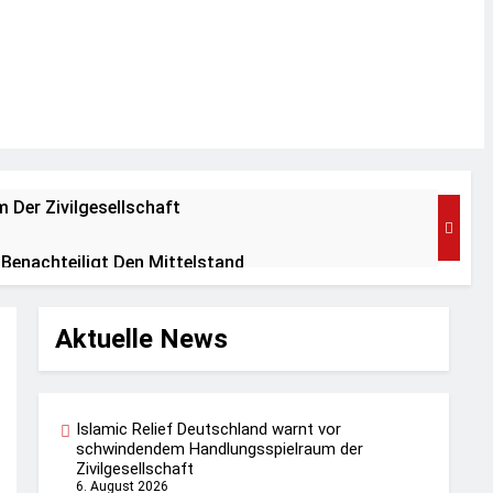
 Der Zivilgesellschaft
Benachteiligt Den Mittelstand
Aktuelle News
HIELD Am 20.08.26 In Polen
afft Weitere Mobile Rettungsstationen
Islamic Relief Deutschland warnt vor
schwindendem Handlungsspielraum der
Zivilgesellschaft
6. August 2026