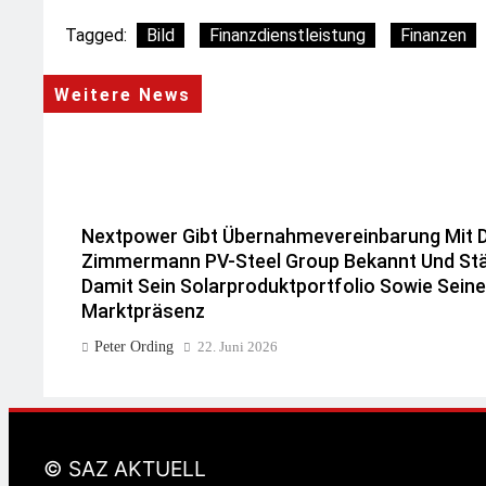
Tagged:
Bild
Finanzdienstleistung
Finanzen
Weitere News
Nextpower Gibt Übernahmevereinbarung Mit 
Zimmermann PV-Steel Group Bekannt Und Stä
Damit Sein Solarproduktportfolio Sowie Seine
Marktpräsenz
Peter Ording
22. Juni 2026
© SAZ AKTUELL
1,9 Billionen Euro Auf Der Ersatzbank! Deutsc