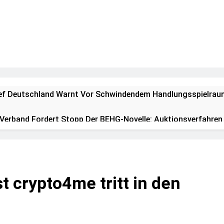
ief Deutschland Warnt Vor Schwindendem Handlungsspielraum
Verband Fordert Stopp Der BEHG-Novelle: Auktionsverfahren 
Fordert Prävention Durch Bildung Und Aufklärung
Zum Medientag Im Rahmen Der Bundeswehrmission EASTERN S
t crypto4me tritt in den
nd Lebensrettende Verwundetenversorgung: Bundeswehr Besch