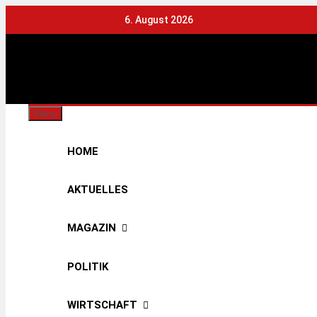
Skip
6. August 2026
to
content
Städtis
Menu
HOME
AKTUELLES
MAGAZIN
POLITIK
WIRTSCHAFT