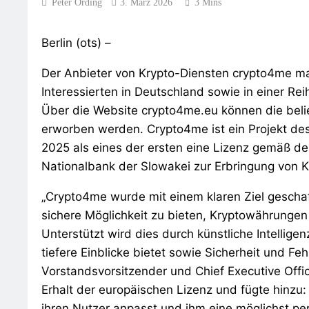
Peter Ording
3. März 2026
3 Mins
Berlin (ots) –
Der Anbieter von Krypto-Diensten crypto4me ma
Interessierten in Deutschland sowie in einer Re
Über die Website crypto4me.eu können die beli
erworben werden. Crypto4me ist ein Projekt de
2025 als eines der ersten eine Lizenz gemäß d
Nationalbank der Slowakei zur Erbringung von K
„Crypto4me wurde mit einem klaren Ziel gescha
sichere Möglichkeit zu bieten, Kryptowährungen
Unterstützt wird dies durch künstliche Intellige
tiefere Einblicke bietet sowie Sicherheit und Feh
Vorstandsvorsitzender und Chief Executive Offi
Erhalt der europäischen Lizenz und fügte hinzu:
ihren Nutzer anpasst und ihm eine möglichst pe