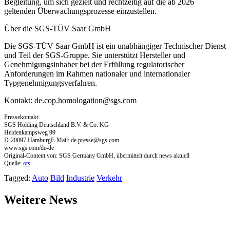
Begleitung, um sich gezielt und rechtzeitig auf die ab 2026
geltenden Überwachungsprozesse einzustellen.
Über die SGS-TÜV Saar GmbH
Die SGS-TÜV Saar GmbH ist ein unabhängiger Technischer Dienst
und Teil der SGS-Gruppe. Sie unterstützt Hersteller und
Genehmigungsinhaber bei der Erfüllung regulatorischer
Anforderungen im Rahmen nationaler und internationaler
Typgenehmigungsverfahren.
Kontakt:
de.cop.homologation@sgs.com
Pressekontakt:
SGS Holding Deutschland B.V. & Co. KG
Heidenkampsweg 99
D-20097 HamburgE-Mail:
de.presse@sgs.com
www.sgs.com/de-de
Original-Content von: SGS Germany GmbH, übermittelt durch news aktuell
Quelle:
ots
Tagged:
Auto
Bild
Industrie
Verkehr
Weitere News