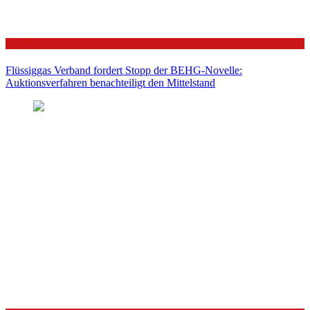
Politik
Flüssiggas Verband fordert Stopp der BEHG-Novelle:
Auktionsverfahren benachteiligt den Mittelstand