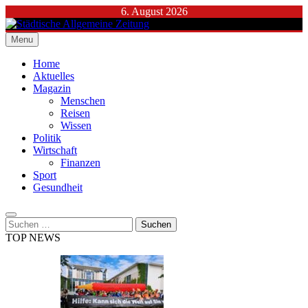
Skip
6. August 2026
to
content
Menu
Städtische Allgemeine Zeitung
Home
Aktuelles
Magazin
Menschen
Reisen
Wissen
Politik
Wirtschaft
Finanzen
Sport
Gesundheit
Suchen
nach:
TOP NEWS