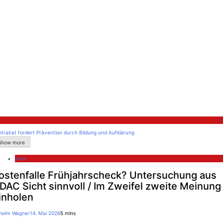
litik
tralrat fordert Prävention durch Bildung und Aufklärung
Show more
Auto
ostenfalle Frühjahrscheck? Untersuchung aus
DAC Sicht sinnvoll / Im Zweifel zweite Meinung
inholen
lhelm Wagner
14. Mai 2026
5 mins