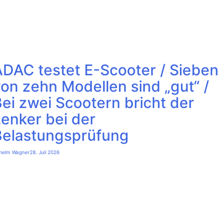
ADAC testet E-Scooter / Sieben
on zehn Modellen sind „gut“ /
ei zwei Scootern bricht der
enker bei der
Belastungsprüfung
lhelm Wagner
28. Juli 2026