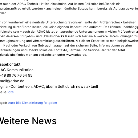
r auch der ADAC Technik-Hotline einzuholen. Auf keinen Fall sollte bei Skepsis ein
araturauftrag erteilt werden – auch eine mündliche Zusage kann bereits als Auftrag gewerte
rden.
 von vornherein eine neutrale Untersuchung favorisiert, sollte den Frühjahrscheck bei einer
nrichtung durchführen lassen, die keine eigenen Reparaturen anbietet. Das können unabhängi
üfdienste sein – auch der ADAC bietet entsprechende Untersuchungen in vielen Prüfzentren a
ben diversen Frühjahrs- und Urlaubschecks lassen sich hier auch weitere Untersuchungen zu
rzeugbewertung und Wertermittlung durchführen. Mit dieser Expertise ist man beispielsweise
im Kauf oder Verkauf von Gebrauchtwagen auf der sicheren Seite. Informationen zu allen
tersuchungen und Checks sowie die Kontakte, Termine und Service-Center der ADAC
gionalclubs findet man am einfachsten unter www.adac.de.
essekontakt:
AC Kommunikation
+49 89 76 76 54 95
tuell@adac.de
iginal-Content von: ADAC, übermittelt durch news aktuell
elle:
ots
gged:
Auto
Bild
Dienstleistung
Ratgeber
Weitere News