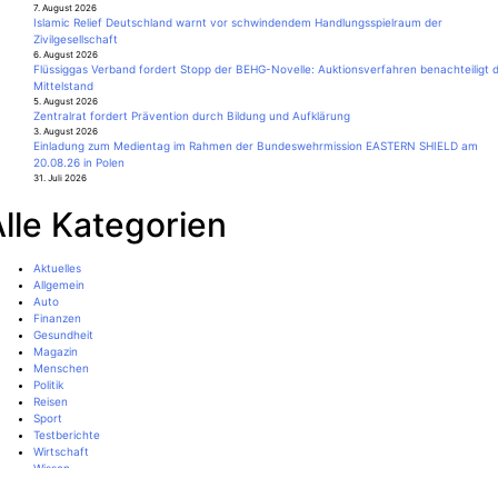
7. August 2026
Islamic Relief Deutschland warnt vor schwindendem Handlungsspielraum der
Zivilgesellschaft
6. August 2026
Flüssiggas Verband fordert Stopp der BEHG-Novelle: Auktionsverfahren benachteiligt 
Mittelstand
5. August 2026
Zentralrat fordert Prävention durch Bildung und Aufklärung
3. August 2026
Einladung zum Medientag im Rahmen der Bundeswehrmission EASTERN SHIELD am
20.08.26 in Polen
31. Juli 2026
lle Kategorien
Aktuelles
Allgemein
Auto
Finanzen
Gesundheit
Magazin
Menschen
Politik
Reisen
Sport
Testberichte
Wirtschaft
Wissen