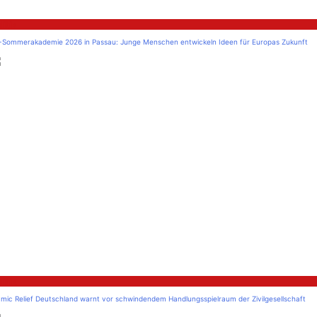
litik
-Sommerakademie 2026 in Passau: Junge Menschen entwickeln Ideen für Europas Zukunft
litik
amic Relief Deutschland warnt vor schwindendem Handlungsspielraum der Zivilgesellschaft