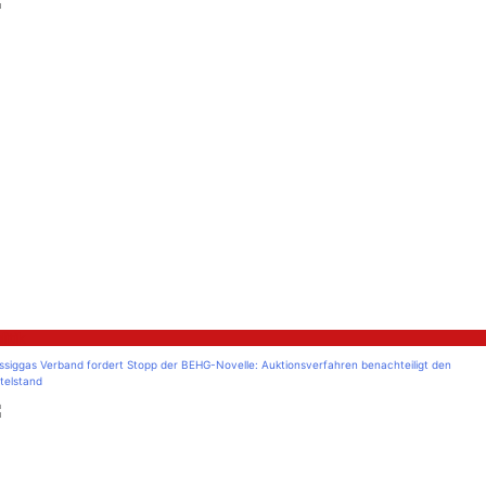
litik
üssiggas Verband fordert Stopp der BEHG-Novelle: Auktionsverfahren benachteiligt den
telstand