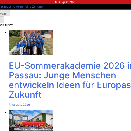
Skip
8. August 2026
to
content
dtische Allgemeine Zeitung
Menu
TOP NEWS
EU-Sommerakademie 2026 i
Passau: Junge Menschen
entwickeln Ideen für Europas
Zukunft
7. August 2026