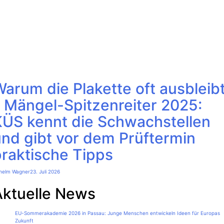
arum die Plakette oft ausbleib
 Mängel-Spitzenreiter 2025:
KÜS kennt die Schwachstellen
und gibt vor dem Prüftermin
praktische Tipps
lhelm Wagner
23. Juli 2026
Aktuelle News
EU-Sommerakademie 2026 in Passau: Junge Menschen entwickeln Ideen für Europas
Zukunft