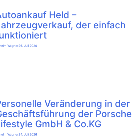
Autoankauf Held –
Fahrzeugverkauf, der einfach
unktioniert
lhelm Wagner
26. Juli 2026
Personelle Veränderung in der
Geschäftsführung der Porsche
Lifestyle GmbH & Co.KG
lhelm Wagner
24. Juli 2026