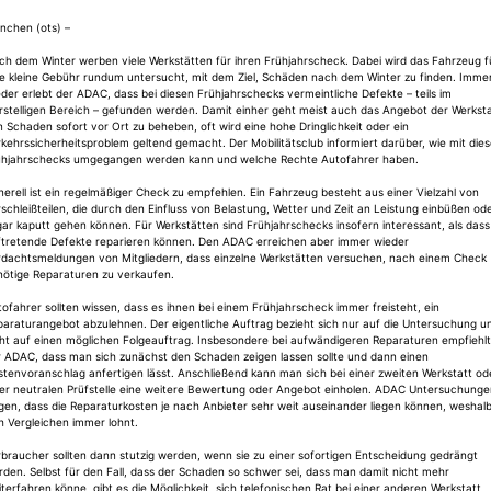
nchen (ots) –
ch dem Winter werben viele Werkstätten für ihren Frühjahrscheck. Dabei wird das Fahrzeug f
ne kleine Gebühr rundum untersucht, mit dem Ziel, Schäden nach dem Winter zu finden. Imme
der erlebt der ADAC, dass bei diesen Frühjahrschecks vermeintliche Defekte – teils im
rstelligen Bereich – gefunden werden. Damit einher geht meist auch das Angebot der Werksta
 Schaden sofort vor Ort zu beheben, oft wird eine hohe Dringlichkeit oder ein
kehrssicherheitsproblem geltend gemacht. Der Mobilitätsclub informiert darüber, wie mit die
ühjahrschecks umgegangen werden kann und welche Rechte Autofahrer haben.
erell ist ein regelmäßiger Check zu empfehlen. Ein Fahrzeug besteht aus einer Vielzahl von
schleißteilen, die durch den Einfluss von Belastung, Wetter und Zeit an Leistung einbüßen od
ar kaputt gehen können. Für Werkstätten sind Frühjahrschecks insofern interessant, als dass
ftretende Defekte reparieren können. Den ADAC erreichen aber immer wieder
rdachtsmeldungen von Mitgliedern, dass einzelne Werkstätten versuchen, nach einem Check
nötige Reparaturen zu verkaufen.
ofahrer sollten wissen, dass es ihnen bei einem Frühjahrscheck immer freisteht, ein
paraturangebot abzulehnen. Der eigentliche Auftrag bezieht sich nur auf die Untersuchung u
cht auf einen möglichen Folgeauftrag. Insbesondere bei aufwändigeren Reparaturen empfiehlt
r ADAC, dass man sich zunächst den Schaden zeigen lassen sollte und dann einen
tenvoranschlag anfertigen lässt. Anschließend kann man sich bei einer zweiten Werkstatt od
ner neutralen Prüfstelle eine weitere Bewertung oder Angebot einholen. ADAC Untersuchunge
gen, dass die Reparaturkosten je nach Anbieter sehr weit auseinander liegen können, weshal
h Vergleichen immer lohnt.
braucher sollten dann stutzig werden, wenn sie zu einer sofortigen Entscheidung gedrängt
den. Selbst für den Fall, dass der Schaden so schwer sei, dass man damit nicht mehr
terfahren könne, gibt es die Möglichkeit, sich telefonischen Rat bei einer anderen Werkstatt