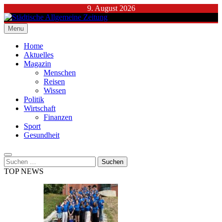
Skip
9. August 2026
to
content
Menu
Städtische Allgemeine Zeitung
Home
Aktuelles
Magazin
Menschen
Reisen
Wissen
Politik
Wirtschaft
Finanzen
Sport
Gesundheit
Suchen
nach:
TOP NEWS