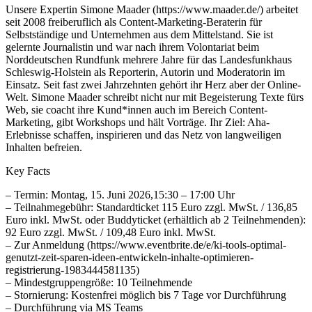
Unsere Expertin Simone Maader (https://www.maader.de/) arbeitet
seit 2008 freiberuflich als Content-Marketing-Beraterin für
Selbstständige und Unternehmen aus dem Mittelstand. Sie ist
gelernte Journalistin und war nach ihrem Volontariat beim
Norddeutschen Rundfunk mehrere Jahre für das Landesfunkhaus
Schleswig-Holstein als Reporterin, Autorin und Moderatorin im
Einsatz. Seit fast zwei Jahrzehnten gehört ihr Herz aber der Online-
Welt. Simone Maader schreibt nicht nur mit Begeisterung Texte fürs
Web, sie coacht ihre Kund*innen auch im Bereich Content-
Marketing, gibt Workshops und hält Vorträge. Ihr Ziel: Aha-
Erlebnisse schaffen, inspirieren und das Netz von langweiligen
Inhalten befreien.
Key Facts
– Termin: Montag, 15. Juni 2026,15:30 – 17:00 Uhr
– Teilnahmegebühr: Standardticket 115 Euro zzgl. MwSt. / 136,85
Euro inkl. MwSt. oder Buddyticket (erhältlich ab 2 Teilnehmenden):
92 Euro zzgl. MwSt. / 109,48 Euro inkl. MwSt.
– Zur Anmeldung (https://www.eventbrite.de/e/ki-tools-optimal-
genutzt-zeit-sparen-ideen-entwickeln-inhalte-optimieren-
registrierung-1983444581135)
– Mindestgruppengröße: 10 Teilnehmende
– Stornierung: Kostenfrei möglich bis 7 Tage vor Durchführung
– Durchführung via MS Teams