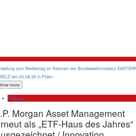
litik
nladung zum Medientag im Rahmen der Bundeswehrmission EASTER
IELD am 20.08.26 in Polen
Show more
Finanzen
J.P. Morgan Asset Management
rneut als „ETF-Haus des Jahres“
usgezeichnet / Innovation,