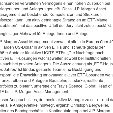
achsenden verwalteten Vermögens einen hohen Zuspruch bei
legerinnen und Anlegern genießt. Dass „J.P. Morgan Asset
anagement auf bestehende Kompetenzen und Strukturen
ufsetzen kann, um aktiv gemanagte Strategien im ETF-Mantel
zubieten“, hat das positive Urteil der Jury nicht zuletzt bestärkt.
ngfristiger Mehrwert für Anlegerinnen und Anleger
P. Morgan Asset Management verwaltet allein in Europa über 4
lliarden US-Dollar in aktiven ETFs und ist heute global der
ößte Anbieter für aktive UCITS ETFs. „Die Nachfrage nach
tiven ETF-Lösungen wächst weiter, sowohl bei institutionellen
s auch bei privaten Anlegern. Die Auszeichnung als ‚ETF-Haus
s Jahres‘ ist für das gesamte Team eine Bestätigung und
sporn, die Entwicklung innovativer, aktiver ETF-Lösungen weit
ranzutreiben und Anlegern Bausteine für starke, resiliente
rtfolios zu bieten“, unterstreicht Travis Spence, Global Head of
TF bei J.P. Morgan Asset Management.
nser Anspruch ist es, der beste aktive Manager zu sein – und d
er alle Anlagevehikel hinweg“, ergänzt Christoph Bergweiler,
iter des Fondsgeschäfts in Kontinentaleuropa bei J.P. Morgan