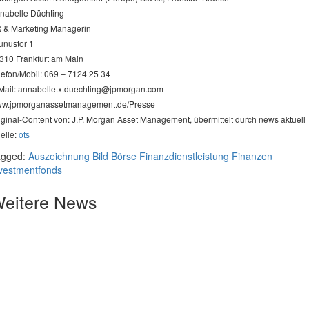
nabelle Düchting
 & Marketing Managerin
unustor 1
310 Frankfurt am Main
lefon/Mobil: 069 – 7124 25 34
Mail:
annabelle.x.duechting@jpmorgan.com
w.jpmorganassetmanagement.de/Presse
iginal-Content von: J.P. Morgan Asset Management, übermittelt durch news aktuell
elle:
ots
agged:
Auszeichnung
Bild
Börse
Finanzdienstleistung
Finanzen
vestmentfonds
eitere News