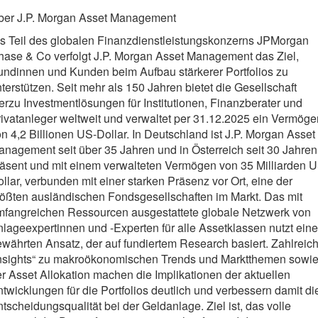
ber J.P. Morgan Asset Management
s Teil des globalen Finanzdienstleistungskonzerns JPMorgan
hase & Co verfolgt J.P. Morgan Asset Management das Ziel,
undinnen und Kunden beim Aufbau stärkerer Portfolios zu
terstützen. Seit mehr als 150 Jahren bietet die Gesellschaft
erzu Investmentlösungen für Institutionen, Finanzberater und
ivatanleger weltweit und verwaltet per 31.12.2025 ein Vermöge
n 4,2 Billionen US-Dollar. In Deutschland ist J.P. Morgan Asset
nagement seit über 35 Jahren und in Österreich seit 30 Jahren
äsent und mit einem verwalteten Vermögen von 35 Milliarden 
llar, verbunden mit einer starken Präsenz vor Ort, eine der
ößten ausländischen Fondsgesellschaften im Markt. Das mit
mfangreichen Ressourcen ausgestattete globale Netzwerk von
lageexpertinnen und -Experten für alle Assetklassen nutzt ein
währten Ansatz, der auf fundiertem Research basiert. Zahlreic
Insights“ zu makroökonomischen Trends und Marktthemen sowi
r Asset Allokation machen die Implikationen der aktuellen
twicklungen für die Portfolios deutlich und verbessern damit di
tscheidungsqualität bei der Geldanlage. Ziel ist, das volle