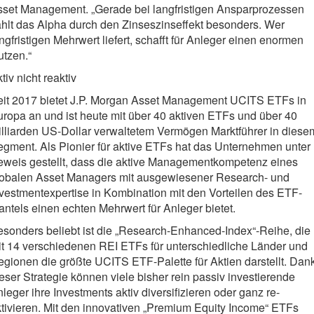
sset Management. „Gerade bei langfristigen Ansparprozessen
hlt das Alpha durch den Zinseszinseffekt besonders. Wer
ngfristigen Mehrwert liefert, schafft für Anleger einen enormen
tzen.“
tiv nicht reaktiv
eit 2017 bietet J.P. Morgan Asset Management UCITS ETFs in
ropa an und ist heute mit über 40 aktiven ETFs und über 40
lliarden US-Dollar verwaltetem Vermögen Marktführer in diese
gment. Als Pionier für aktive ETFs hat das Unternehmen unter
eweis gestellt, dass die aktive Managementkompetenz eines
lobalen Asset Managers mit ausgewiesener Research- und
vestmentexpertise in Kombination mit den Vorteilen des ETF-
ntels einen echten Mehrwert für Anleger bietet.
sonders beliebt ist die „Research-Enhanced-Index“-Reihe, die
t 14 verschiedenen REI ETFs für unterschiedliche Länder und
gionen die größte UCITS ETF-Palette für Aktien darstellt. Dan
eser Strategie können viele bisher rein passiv investierende
leger ihre Investments aktiv diversifizieren oder ganz re-
tivieren. Mit den innovativen „Premium Equity Income“ ETFs