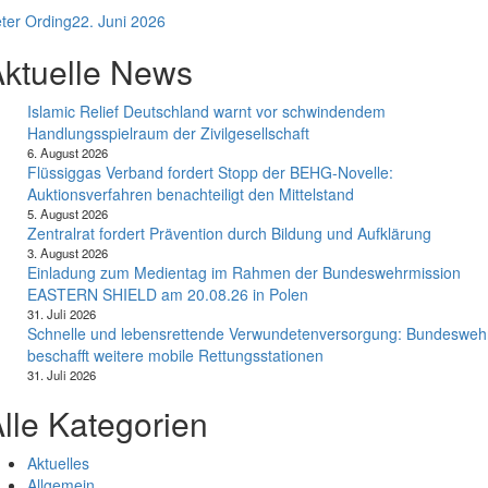
ter Ording
22. Juni 2026
ktuelle News
Islamic Relief Deutschland warnt vor schwindendem
Handlungsspielraum der Zivilgesellschaft
6. August 2026
Flüssiggas Verband fordert Stopp der BEHG-Novelle:
Auktionsverfahren benachteiligt den Mittelstand
5. August 2026
Zentralrat fordert Prävention durch Bildung und Aufklärung
3. August 2026
Einladung zum Medientag im Rahmen der Bundeswehrmission
EASTERN SHIELD am 20.08.26 in Polen
31. Juli 2026
Schnelle und lebensrettende Verwundetenversorgung: Bundesweh
beschafft weitere mobile Rettungsstationen
31. Juli 2026
lle Kategorien
Aktuelles
Allgemein