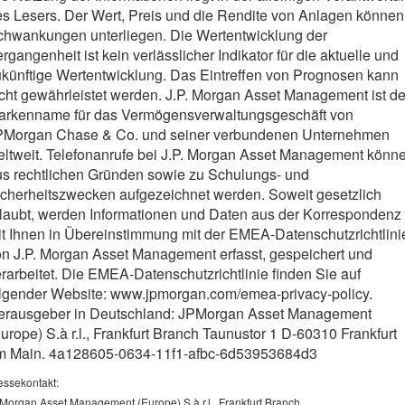
s Lesers. Der Wert, Preis und die Rendite von Anlagen können
chwankungen unterliegen. Die Wertentwicklung der
rgangenheit ist kein verlässlicher Indikator für die aktuelle und
künftige Wertentwicklung. Das Eintreffen von Prognosen kann
cht gewährleistet werden. J.P. Morgan Asset Management ist de
arkenname für das Vermögensverwaltungsgeschäft von
PMorgan Chase & Co. und seiner verbundenen Unternehmen
eltweit. Telefonanrufe bei J.P. Morgan Asset Management könn
us rechtlichen Gründen sowie zu Schulungs- und
icherheitszwecken aufgezeichnet werden. Soweit gesetzlich
rlaubt, werden Informationen und Daten aus der Korrespondenz
t Ihnen in Übereinstimmung mit der EMEA-Datenschutzrichtlini
n J.P. Morgan Asset Management erfasst, gespeichert und
rarbeitet. Die EMEA-Datenschutzrichtlinie finden Sie auf
olgender Website: www.jpmorgan.com/emea-privacy-policy.
erausgeber in Deutschland: JPMorgan Asset Management
urope) S.à r.l., Frankfurt Branch Taunustor 1 D-60310 Frankfurt
m Main. 4a128605-0634-11f1-afbc-6d53953684d3
essekontakt:
Morgan Asset Management (Europe) S.à r.l., Frankfurt Branch