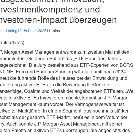
Investmentkompetenz und
nvestoren-Impact überzeugen
ter Ording
12. Februar 2026
11 mins
ankfurt (ots) –
.P. Morgan Asset Management wurde zum zweiten Mal mit dem
enommierten „Goldenen Bullen“ als „ETF-Haus des Jahres“
usgezeichnet. Die Jury bestehend aus ETF-Experten von BÖR
NLINE, Euro und Euro am Sonntag würdigt damit nach 2024
neut die führende Rolle des Hauses bei der Entwicklung und
ablierung aktiver ETFs. In die Bewertung fließen die
rkterfolge, Qualität und Vielfalt der angebotenen ETFs ein. „We
ute in aktive ETFs investieren möchte, kommt an J.P. Morgan
sset Management kaum vorbei. Der Vermögensverwalter ist
ltweiter Marktführer in einem Segment, das nochmals stärker
chst als der gesamte ETF-Markt“, heißt es in dem Votum der
ry. Auch konnte J.P. Morgan Asset Management mit seiner
eiten Palette an aktiven ETFs überzeugen, die angesichts des