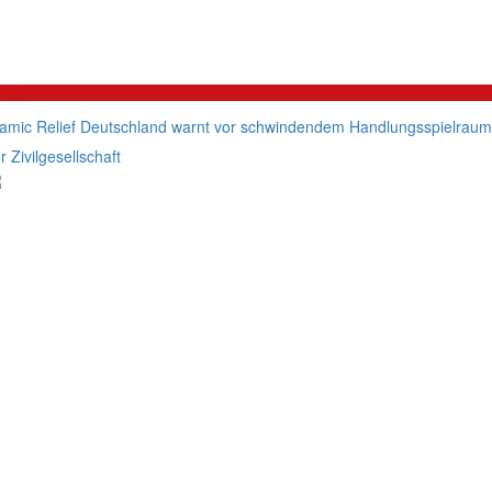
litik
lamic Relief Deutschland warnt vor schwindendem Handlungsspielraum
r Zivilgesellschaft