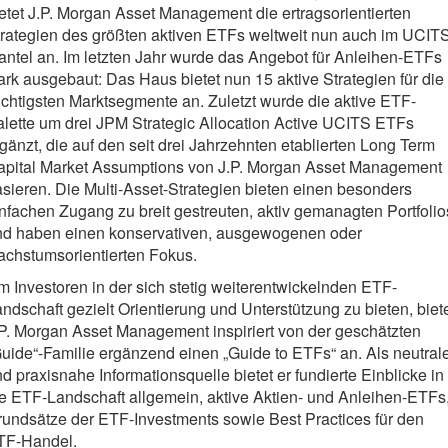
etet J.P. Morgan Asset Management die ertragsorientierten
rategien des größten aktiven ETFs weltweit nun auch im UCIT
ntel an. Im letzten Jahr wurde das Angebot für Anleihen-ETFs
ark ausgebaut: Das Haus bietet nun 15 aktive Strategien für die
chtigsten Marktsegmente an. Zuletzt wurde die aktive ETF-
lette um drei JPM Strategic Allocation Active UCITS ETFs
gänzt, die auf den seit drei Jahrzehnten etablierten Long Term
apital Market Assumptions von J.P. Morgan Asset Management
sieren. Die Multi-Asset-Strategien bieten einen besonders
nfachen Zugang zu breit gestreuten, aktiv gemanagten Portfolio
nd haben einen konservativen, ausgewogenen oder
achstumsorientierten Fokus.
 Investoren in der sich stetig weiterentwickelnden ETF-
ndschaft gezielt Orientierung und Unterstützung zu bieten, biet
P. Morgan Asset Management inspiriert von der geschätzten
uide“-Familie ergänzend einen „Guide to ETFs“ an. Als neutral
d praxisnahe Informationsquelle bietet er fundierte Einblicke in
e ETF-Landschaft allgemein, aktive Aktien- und Anleihen-ETFs
undsätze der ETF-Investments sowie Best Practices für den
TF-Handel.