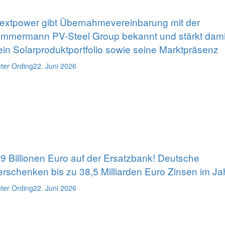
extpower gibt Übernahmevereinbarung mit der
immermann PV-Steel Group bekannt und stärkt dami
ein Solarproduktportfolio sowie seine Marktpräsenz
ter Ording
22. Juni 2026
,9 Billionen Euro auf der Ersatzbank! Deutsche
erschenken bis zu 38,5 Milliarden Euro Zinsen im Ja
ter Ording
22. Juni 2026