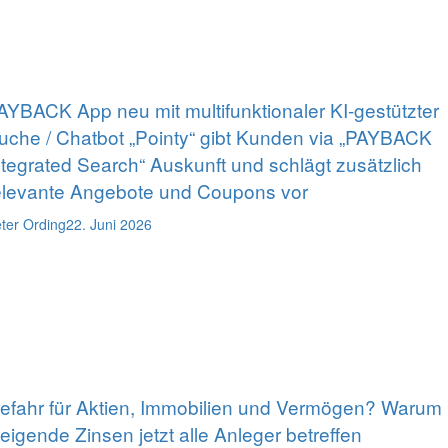
AYBACK App neu mit multifunktionaler KI-gestützter
uche / Chatbot „Pointy“ gibt Kunden via „PAYBACK
ntegrated Search“ Auskunft und schlägt zusätzlich
elevante Angebote und Coupons vor
ter Ording
22. Juni 2026
efahr für Aktien, Immobilien und Vermögen? Warum
teigende Zinsen jetzt alle Anleger betreffen