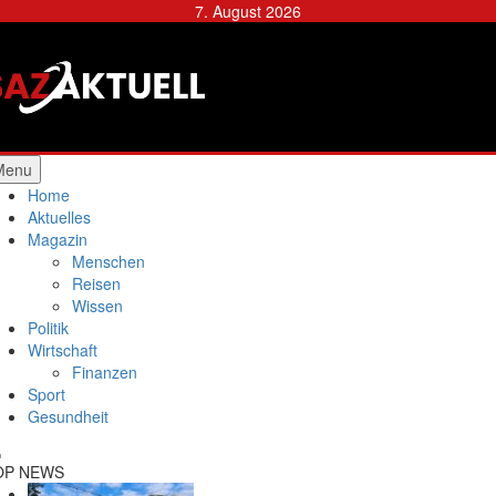
Skip
7. August 2026
to
content
Städtische Allgemeine
Zeitung
Menu
Home
Aktuelles
Magazin
Menschen
Reisen
Wissen
Politik
Wirtschaft
Finanzen
Sport
Gesundheit
OP NEWS