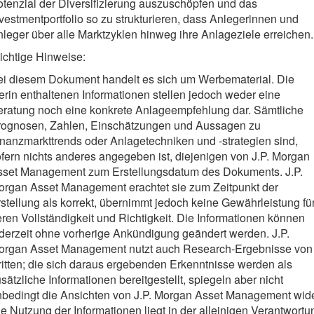
tenzial der Diversifizierung auszuschöpfen und das
vestmentportfolio so zu strukturieren, dass Anlegerinnen und
leger über alle Marktzyklen hinweg ihre Anlageziele erreichen.
ichtige Hinweise:
ei diesem Dokument handelt es sich um Werbematerial. Die
erin enthaltenen Informationen stellen jedoch weder eine
eratung noch eine konkrete Anlageempfehlung dar. Sämtliche
rognosen, Zahlen, Einschätzungen und Aussagen zu
nanzmarkttrends oder Anlagetechniken und -strategien sind,
fern nichts anderes angegeben ist, diejenigen von J.P. Morgan
sset Management zum Erstellungsdatum des Dokuments. J.P.
organ Asset Management erachtet sie zum Zeitpunkt der
stellung als korrekt, übernimmt jedoch keine Gewährleistung fü
ren Vollständigkeit und Richtigkeit. Die Informationen können
derzeit ohne vorherige Ankündigung geändert werden. J.P.
organ Asset Management nutzt auch Research-Ergebnisse von
itten; die sich daraus ergebenden Erkenntnisse werden als
sätzliche Informationen bereitgestellt, spiegeln aber nicht
nbedingt die Ansichten von J.P. Morgan Asset Management wide
e Nutzung der Informationen liegt in der alleinigen Verantwortu