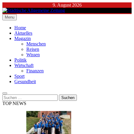
Skip
9. August 2026
to
content
Menu
Städtische Allgemeine Zeitung
Home
Aktuelles
Magazin
Menschen
Reisen
Wissen
Politik
Wirtschaft
Finanzen
Sport
Gesundheit
Suchen
nach:
TOP NEWS