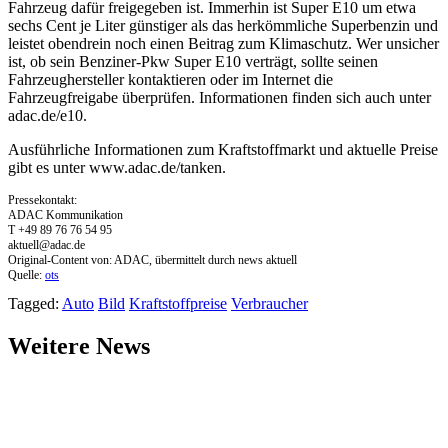
Fahrzeug dafür freigegeben ist. Immerhin ist Super E10 um etwa
sechs Cent je Liter günstiger als das herkömmliche Superbenzin und
leistet obendrein noch einen Beitrag zum Klimaschutz. Wer unsicher
ist, ob sein Benziner-Pkw Super E10 verträgt, sollte seinen
Fahrzeughersteller kontaktieren oder im Internet die
Fahrzeugfreigabe überprüfen. Informationen finden sich auch unter
adac.de/e10.
Ausführliche Informationen zum Kraftstoffmarkt und aktuelle Preise
gibt es unter www.adac.de/tanken.
Pressekontakt:
ADAC Kommunikation
T +49 89 76 76 54 95
aktuell@adac.de
Original-Content von: ADAC, übermittelt durch news aktuell
Quelle:
ots
Tagged:
Auto
Bild
Kraftstoffpreise
Verbraucher
Weitere News