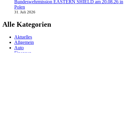
Bundeswehrmission EASTERN SHIELD am 20.08.26 in
Polen
31. Juli 2026
Alle Kategorien
Aktuelles
Allgemein
Auto
Finanzen
Gesundheit
Magazin
Menschen
Politik
Reisen
Sport
Testberichte
Wirtschaft
Wissen
© SAZ AKTUELL
Werbung
Datenschutzerklärung