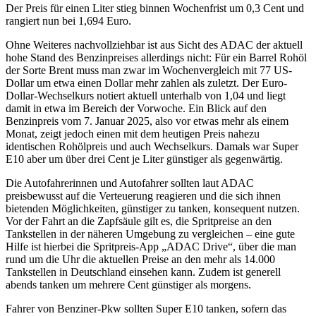
Der Preis für einen Liter stieg binnen Wochenfrist um 0,3 Cent und
rangiert nun bei 1,694 Euro.
Ohne Weiteres nachvollziehbar ist aus Sicht des ADAC der aktuell
hohe Stand des Benzinpreises allerdings nicht: Für ein Barrel Rohöl
der Sorte Brent muss man zwar im Wochenvergleich mit 77 US-
Dollar um etwa einen Dollar mehr zahlen als zuletzt. Der Euro-
Dollar-Wechselkurs notiert aktuell unterhalb von 1,04 und liegt
damit in etwa im Bereich der Vorwoche. Ein Blick auf den
Benzinpreis vom 7. Januar 2025, also vor etwas mehr als einem
Monat, zeigt jedoch einen mit dem heutigen Preis nahezu
identischen Rohölpreis und auch Wechselkurs. Damals war Super
E10 aber um über drei Cent je Liter günstiger als gegenwärtig.
Die Autofahrerinnen und Autofahrer sollten laut ADAC
preisbewusst auf die Verteuerung reagieren und die sich ihnen
bietenden Möglichkeiten, günstiger zu tanken, konsequent nutzen.
Vor der Fahrt an die Zapfsäule gilt es, die Spritpreise an den
Tankstellen in der näheren Umgebung zu vergleichen – eine gute
Hilfe ist hierbei die Spritpreis-App „ADAC Drive“, über die man
rund um die Uhr die aktuellen Preise an den mehr als 14.000
Tankstellen in Deutschland einsehen kann. Zudem ist generell
abends tanken um mehrere Cent günstiger als morgens.
Fahrer von Benziner-Pkw sollten Super E10 tanken, sofern das