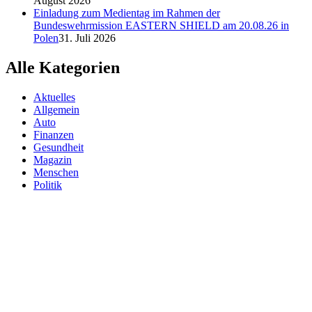
August 2026
Einladung zum Medientag im Rahmen der
Bundeswehrmission EASTERN SHIELD am 20.08.26 in
Polen
31. Juli 2026
Alle Kategorien
Aktuelles
Allgemein
Auto
Finanzen
Gesundheit
Magazin
Menschen
Politik
Reisen
Sport
Testberichte
Wirtschaft
Wissen
© SAZ AKTUELL
Werbung