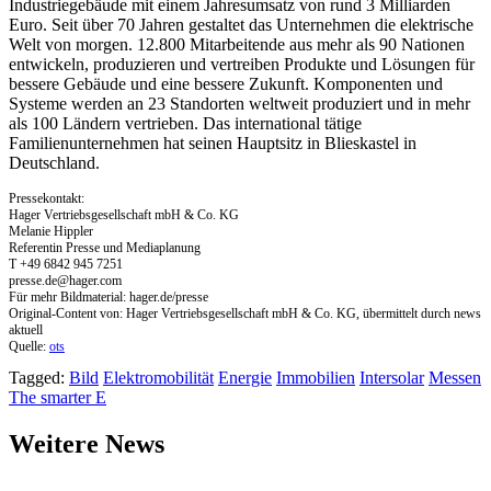
Industriegebäude mit einem Jahresumsatz von rund 3 Milliarden
Euro. Seit über 70 Jahren gestaltet das Unternehmen die elektrische
Welt von morgen. 12.800 Mitarbeitende aus mehr als 90 Nationen
entwickeln, produzieren und vertreiben Produkte und Lösungen für
bessere Gebäude und eine bessere Zukunft. Komponenten und
Systeme werden an 23 Standorten weltweit produziert und in mehr
als 100 Ländern vertrieben. Das international tätige
Familienunternehmen hat seinen Hauptsitz in Blieskastel in
Deutschland.
Pressekontakt:
Hager Vertriebsgesellschaft mbH & Co. KG
Melanie Hippler
Referentin Presse und Mediaplanung
T +49 6842 945 7251
presse.de@hager.com
Für mehr Bildmaterial: hager.de/presse
Original-Content von: Hager Vertriebsgesellschaft mbH & Co. KG, übermittelt durch news
aktuell
Quelle:
ots
Tagged:
Bild
Elektromobilität
Energie
Immobilien
Intersolar
Messen
The smarter E
Weitere News