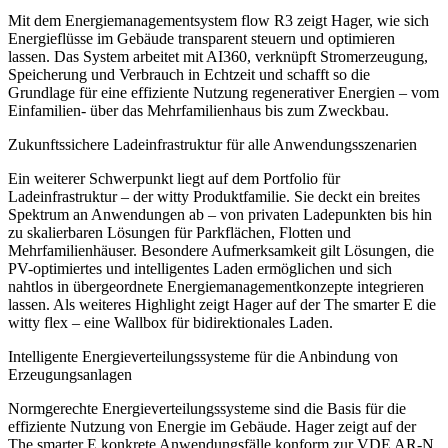
Mit dem Energiemanagementsystem flow R3 zeigt Hager, wie sich
Energieflüsse im Gebäude transparent steuern und optimieren
lassen. Das System arbeitet mit AI360, verknüpft Stromerzeugung,
Speicherung und Verbrauch in Echtzeit und schafft so die
Grundlage für eine effiziente Nutzung regenerativer Energien – vom
Einfamilien- über das Mehrfamilienhaus bis zum Zweckbau.
Zukunftssichere Ladeinfrastruktur für alle Anwendungsszenarien
Ein weiterer Schwerpunkt liegt auf dem Portfolio für
Ladeinfrastruktur – der witty Produktfamilie. Sie deckt ein breites
Spektrum an Anwendungen ab – von privaten Ladepunkten bis hin
zu skalierbaren Lösungen für Parkflächen, Flotten und
Mehrfamilienhäuser. Besondere Aufmerksamkeit gilt Lösungen, die
PV-optimiertes und intelligentes Laden ermöglichen und sich
nahtlos in übergeordnete Energiemanagementkonzepte integrieren
lassen. Als weiteres Highlight zeigt Hager auf der The smarter E die
witty flex – eine Wallbox für bidirektionales Laden.
Intelligente Energieverteilungssysteme für die Anbindung von
Erzeugungsanlagen
Normgerechte Energieverteilungssysteme sind die Basis für die
effiziente Nutzung von Energie im Gebäude. Hager zeigt auf der
The smarter E konkrete Anwendungsfälle konform zur VDE AR-N