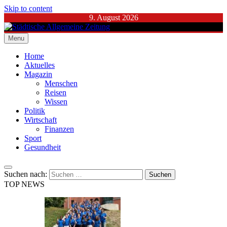
Skip to content
9. August 2026
Menu
Städtische Allgemeine Zeitung
Home
Aktuelles
Magazin
Menschen
Reisen
Wissen
Politik
Wirtschaft
Finanzen
Sport
Gesundheit
Suchen nach:
TOP NEWS