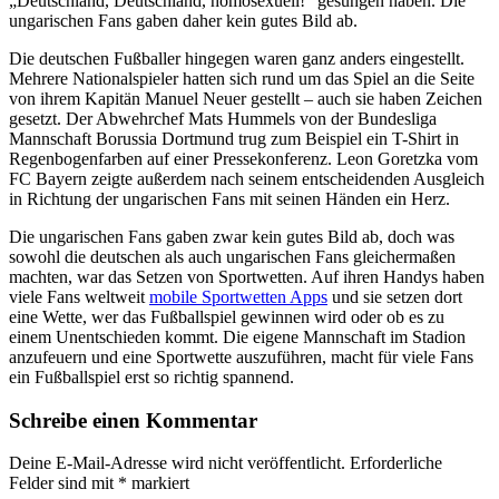
„Deutschland, Deutschland, homosexuell!“ gesungen haben. Die
ungarischen Fans gaben daher kein gutes Bild ab.
Die deutschen Fußballer hingegen waren ganz anders eingestellt.
Mehrere Nationalspieler hatten sich rund um das Spiel an die Seite
von ihrem Kapitän Manuel Neuer gestellt – auch sie haben Zeichen
gesetzt. Der Abwehrchef Mats Hummels von der Bundesliga
Mannschaft Borussia Dortmund trug zum Beispiel ein T-Shirt in
Regenbogenfarben auf einer Pressekonferenz. Leon Goretzka vom
FC Bayern zeigte außerdem nach seinem entscheidenden Ausgleich
in Richtung der ungarischen Fans mit seinen Händen ein Herz.
Die ungarischen Fans gaben zwar kein gutes Bild ab, doch was
sowohl die deutschen als auch ungarischen Fans gleichermaßen
machten, war das Setzen von Sportwetten. Auf ihren Handys haben
viele Fans weltweit
mobile Sportwetten Apps
und sie setzen dort
eine Wette, wer das Fußballspiel gewinnen wird oder ob es zu
einem Unentschieden kommt. Die eigene Mannschaft im Stadion
anzufeuern und eine Sportwette auszuführen, macht für viele Fans
ein Fußballspiel erst so richtig spannend.
Schreibe einen Kommentar
Deine E-Mail-Adresse wird nicht veröffentlicht.
Erforderliche
Felder sind mit
*
markiert