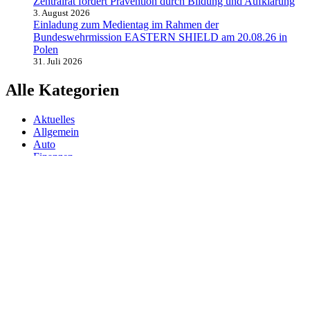
Zentralrat fordert Prävention durch Bildung und Aufklärung
3. August 2026
Einladung zum Medientag im Rahmen der
Bundeswehrmission EASTERN SHIELD am 20.08.26 in
Polen
31. Juli 2026
Alle Kategorien
Aktuelles
Allgemein
Auto
Finanzen
Gesundheit
Magazin
Menschen
Politik
Reisen
Sport
Testberichte
Wirtschaft
Wissen
© SAZ AKTUELL