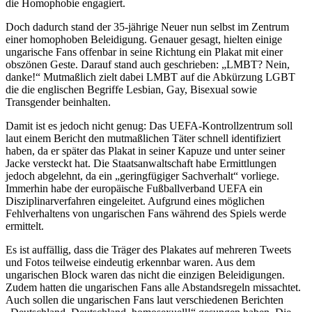
die Homophobie engagiert.
Doch dadurch stand der 35-jährige Neuer nun selbst im Zentrum
einer homophoben Beleidigung. Genauer gesagt, hielten einige
ungarische Fans offenbar in seine Richtung ein Plakat mit einer
obszönen Geste. Darauf stand auch geschrieben: „LMBT? Nein,
danke!“ Mutmaßlich zielt dabei LMBT auf die Abkürzung LGBT
die die englischen Begriffe Lesbian, Gay, Bisexual sowie
Transgender beinhalten.
Damit ist es jedoch nicht genug: Das UEFA-Kontrollzentrum soll
laut einem Bericht den mutmaßlichen Täter schnell identifiziert
haben, da er später das Plakat in seiner Kapuze und unter seiner
Jacke versteckt hat. Die Staatsanwaltschaft habe Ermittlungen
jedoch abgelehnt, da ein „geringfügiger Sachverhalt“ vorliege.
Immerhin habe der europäische Fußballverband UEFA ein
Disziplinarverfahren eingeleitet. Aufgrund eines möglichen
Fehlverhaltens von ungarischen Fans während des Spiels werde
ermittelt.
Es ist auffällig, dass die Träger des Plakates auf mehreren Tweets
und Fotos teilweise eindeutig erkennbar waren. Aus dem
ungarischen Block waren das nicht die einzigen Beleidigungen.
Zudem hatten die ungarischen Fans alle Abstandsregeln missachtet.
Auch sollen die ungarischen Fans laut verschiedenen Berichten