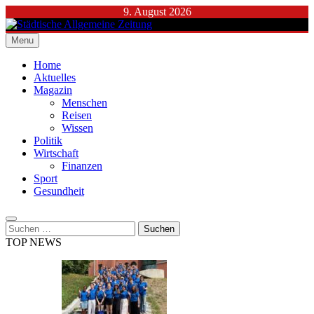
Skip
9. August 2026
to
content
Menu
Städtische Allgemeine Zeitung
Home
Aktuelles
Magazin
Menschen
Reisen
Wissen
Politik
Wirtschaft
Finanzen
Sport
Gesundheit
Suchen
nach:
TOP NEWS