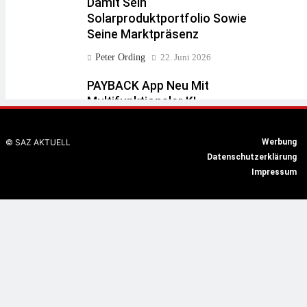
Damit Sein
Solarproduktportfolio Sowie
Seine Marktpräsenz
Peter Ording
22. Juni 2026
PAYBACK App Neu Mit
Multifunktionaler KI-
Gestützter Suche / Chatbot
„Pointy“ Gibt Kunden Via
© SAZ AKTUELL
Werbung
„PAYBACK Integrated
Datenschutzerklärung
Search“ Auskunft Und
Impressum
Schlägt Zusätzlich Relevante
Angebote Und Coupons Vor
Peter Ording
22. Juni 2026