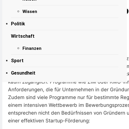
Warnt Vor Schwindendem
Handlungsspielraum Der
Forschungszulage: Startup
6. August 2026
Wissen
Zivilgesellschaft
Flüssiggas Verband Fordert
gemacht
Stopp Der BEHG-Novelle:
Politik
Auktionsverfahren
5. August 2026
Benachteiligt Den
Zentralrat Fordert
Karin Schacke
1. Dezember 2023
11 Mins
Wirtschaft
Mittelstand
Prävention Durch
Bildung Und
3. August 2026
Duesseldorf
Finanzen
Aufklärung
Mit Bekanntmachung des Forschungszulagengesetze
Sport
auch lukrative Förderungen für innovative Startups 
Gesundheit
Förderprogramme im Bereich Forschung und Entwicklu
kaum zugänglich. Programme wie ZIM oder KMU-innov
Anforderungen, die für Unternehmen in der Gründun
Zudem sind viele Programme nur für bestimmte Reg
einem intensiven Wettbewerb im Bewerbungsprozess
entsprechen nicht den Bedürfnissen von Gründern u
einer effektiven Startup-Förderung: