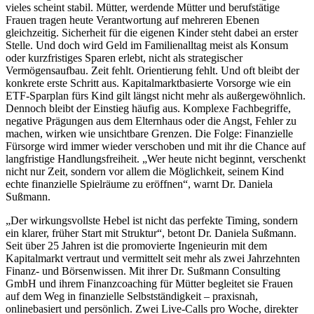
vieles scheint stabil. Mütter, werdende Mütter und berufstätige
Frauen tragen heute Verantwortung auf mehreren Ebenen
gleichzeitig. Sicherheit für die eigenen Kinder steht dabei an erster
Stelle. Und doch wird Geld im Familienalltag meist als Konsum
oder kurzfristiges Sparen erlebt, nicht als strategischer
Vermögensaufbau. Zeit fehlt. Orientierung fehlt. Und oft bleibt der
konkrete erste Schritt aus. Kapitalmarktbasierte Vorsorge wie ein
ETF-Sparplan fürs Kind gilt längst nicht mehr als außergewöhnlich.
Dennoch bleibt der Einstieg häufig aus. Komplexe Fachbegriffe,
negative Prägungen aus dem Elternhaus oder die Angst, Fehler zu
machen, wirken wie unsichtbare Grenzen. Die Folge: Finanzielle
Fürsorge wird immer wieder verschoben und mit ihr die Chance auf
langfristige Handlungsfreiheit. „Wer heute nicht beginnt, verschenkt
nicht nur Zeit, sondern vor allem die Möglichkeit, seinem Kind
echte finanzielle Spielräume zu eröffnen“, warnt Dr. Daniela
Sußmann.
„Der wirkungsvollste Hebel ist nicht das perfekte Timing, sondern
ein klarer, früher Start mit Struktur“, betont Dr. Daniela Sußmann.
Seit über 25 Jahren ist die promovierte Ingenieurin mit dem
Kapitalmarkt vertraut und vermittelt seit mehr als zwei Jahrzehnten
Finanz- und Börsenwissen. Mit ihrer Dr. Sußmann Consulting
GmbH und ihrem Finanzcoaching für Mütter begleitet sie Frauen
auf dem Weg in finanzielle Selbstständigkeit – praxisnah,
onlinebasiert und persönlich. Zwei Live-Calls pro Woche, direkter