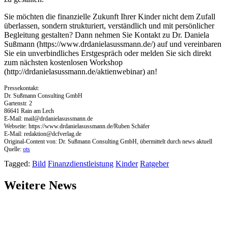
Sie möchten die finanzielle Zukunft Ihrer Kinder nicht dem Zufall
überlassen, sondern strukturiert, verständlich und mit persönlicher
Begleitung gestalten? Dann nehmen Sie Kontakt zu Dr. Daniela
Sußmann (https://www.drdanielasussmann.de/) auf und vereinbaren
Sie ein unverbindliches Erstgespräch oder melden Sie sich direkt
zum nächsten kostenlosen Workshop
(http://drdanielasussmann.de/aktienwebinar) an!
Pressekontakt:
Dr. Sußmann Consulting GmbH
Gartenstr. 2
86641 Rain am Lech
E-Mail:
mail@drdanielasussmann.de
Webseite: https://www.drdanielasussmann.de/Ruben Schäfer
E-Mail:
redaktion@dcfverlag.de
Original-Content von: Dr. Sußmann Consulting GmbH, übermittelt durch news aktuell
Quelle:
ots
Tagged:
Bild
Finanzdienstleistung
Kinder
Ratgeber
Weitere News