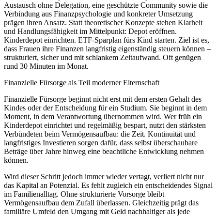
Austausch ohne Delegation, eine geschützte Community sowie die
Verbindung aus Finanzpsychologie und konkreter Umsetzung
prägen ihren Ansatz. Statt theoretischer Konzepte stehen Klarheit
und Handlungsfähigkeit im Mittelpunkt: Depot eröffnen.
Kinderdepot einrichten. ETF-Sparplan fürs Kind starten. Ziel ist es,
dass Frauen ihre Finanzen langfristig eigenständig steuern können –
strukturiert, sicher und mit schlankem Zeitaufwand. Oft genügen
rund 30 Minuten im Monat.
Finanzielle Fürsorge als Teil moderner Elternschaft
Finanzielle Fürsorge beginnt nicht erst mit dem ersten Gehalt des
Kindes oder der Entscheidung für ein Studium. Sie beginnt in dem
Moment, in dem Verantwortung übernommen wird. Wer früh ein
Kinderdepot einrichtet und regelmäßig bespart, nutzt den stärksten
Verbündeten beim Vermögensaufbau: die Zeit. Kontinuität und
langfristiges Investieren sorgen dafür, dass selbst überschaubare
Beträge über Jahre hinweg eine beachtliche Entwicklung nehmen
können.
Wird dieser Schritt jedoch immer wieder vertagt, verliert nicht nur
das Kapital an Potenzial. Es fehlt zugleich ein entscheidendes Signal
im Familienalltag. Ohne strukturierte Vorsorge bleibt
Vermögensaufbau dem Zufall überlassen. Gleichzeitig prägt das
familiäre Umfeld den Umgang mit Geld nachhaltiger als jede