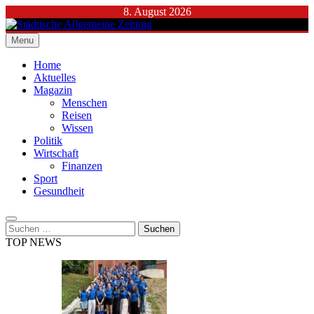
Skip
8. August 2026
to
content
Menu
Städtische Allgemeine Zeitung
Home
Aktuelles
Magazin
Menschen
Reisen
Wissen
Politik
Wirtschaft
Finanzen
Sport
Gesundheit
Suchen
nach:
TOP NEWS