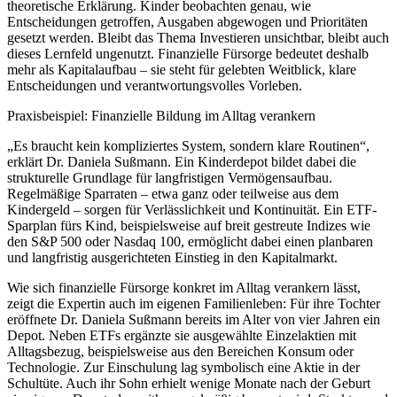
theoretische Erklärung. Kinder beobachten genau, wie
Entscheidungen getroffen, Ausgaben abgewogen und Prioritäten
gesetzt werden. Bleibt das Thema Investieren unsichtbar, bleibt auch
dieses Lernfeld ungenutzt. Finanzielle Fürsorge bedeutet deshalb
mehr als Kapitalaufbau – sie steht für gelebten Weitblick, klare
Entscheidungen und verantwortungsvolles Vorleben.
Praxisbeispiel: Finanzielle Bildung im Alltag verankern
„Es braucht kein kompliziertes System, sondern klare Routinen“,
erklärt Dr. Daniela Sußmann. Ein Kinderdepot bildet dabei die
strukturelle Grundlage für langfristigen Vermögensaufbau.
Regelmäßige Sparraten – etwa ganz oder teilweise aus dem
Kindergeld – sorgen für Verlässlichkeit und Kontinuität. Ein ETF-
Sparplan fürs Kind, beispielsweise auf breit gestreute Indizes wie
den S&P 500 oder Nasdaq 100, ermöglicht dabei einen planbaren
und langfristig ausgerichteten Einstieg in den Kapitalmarkt.
Wie sich finanzielle Fürsorge konkret im Alltag verankern lässt,
zeigt die Expertin auch im eigenen Familienleben: Für ihre Tochter
eröffnete Dr. Daniela Sußmann bereits im Alter von vier Jahren ein
Depot. Neben ETFs ergänzte sie ausgewählte Einzelaktien mit
Alltagsbezug, beispielsweise aus den Bereichen Konsum oder
Technologie. Zur Einschulung lag symbolisch eine Aktie in der
Schultüte. Auch ihr Sohn erhielt wenige Monate nach der Geburt