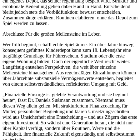
ein eigenes Depot, das seither regelmäßig bespart wird. Struktur und
emotionale Bedeutung gehen dabei Hand in Hand. Entscheidend
bleibt jedoch stets die Vorbildfunktion: bewusst entscheiden,
Zusammenhänge erklären, Routinen etablieren, ohne das Depot zum
Spiel werden zu lassen.
Abschluss: Für die großen Meilensteine im Leben
Wer früh beginnt, schafft echte Spielräume. Ein über Jahre hinweg
konsequent geführtes Kinderdepot kann zum 18. Lebensjahr eine
tragfähige Grundlage für Führerschein, Studium oder die erste
eigene Wohnung bilden. Doch der eigentliche Wert reicht weiter:
Langfristig entstehen Perspektiven, die weit über einzelne
Meilensteine hinausgehen. Aus regelmäßigen Einzahlungen können
über Jahrzehnte substanzielle Vermögenswerte entstehen, begleitet
von einem selbstverständlichen, reflektierten Umgang mit Geld.
„Finanzielle Fürsorge ist gelebte Verantwortung und sie beginnt
heute“, fasst Dr. Daniela Sußmann zusammen. Niemand muss
diesen Weg allein gehen. Mit strukturiertem Finanzcoaching für
Mütter, persönlicher Begleitung und klaren Umsetzungsschritten
wird aus Unsicherheit eine Entscheidung – und aus Zögern das erste
eigene Investment. So wächst eine Generation heran, die nicht nur
über Kapital verfügt, sondern über Routinen, Werte und die
Fähigkeit, ihre finanzielle Zukunft eigenständig und selbstbestimmt
zu gestalten.