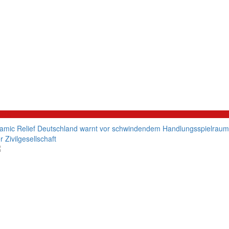
litik
lamic Relief Deutschland warnt vor schwindendem Handlungsspielraum
r Zivilgesellschaft