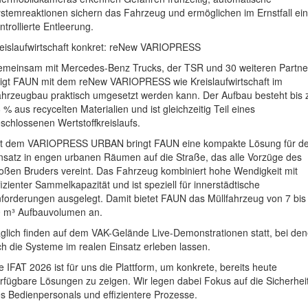
stemreaktionen sichern das Fahrzeug und ermöglichen im Ernstfall ei
ntrollierte Entleerung.
eislaufwirtschaft konkret: reNew VARIOPRESS
meinsam mit Mercedes-Benz Trucks, der TSR und 30 weiteren Partne
igt FAUN mit dem reNew VARIOPRESS wie Kreislaufwirtschaft im
hrzeugbau praktisch umgesetzt werden kann. Der Aufbau besteht bis 
 % aus recycelten Materialien und ist gleichzeitig Teil eines
schlossenen Wertstoffkreislaufs.
t dem VARIOPRESS URBAN bringt FAUN eine kompakte Lösung für d
nsatz in engen urbanen Räumen auf die Straße, das alle Vorzüge des
oßen Bruders vereint. Das Fahrzeug kombiniert hohe Wendigkeit mit
fizienter Sammelkapazität und ist speziell für innerstädtische
forderungen ausgelegt. Damit bietet FAUN das Müllfahrzeug von 7 bis
 m³ Aufbauvolumen an.
glich finden auf dem VAK-Gelände Live-Demonstrationen statt, bei de
ch die Systeme im realen Einsatz erleben lassen.
e IFAT 2026 ist für uns die Plattform, um konkrete, bereits heute
rfügbare Lösungen zu zeigen. Wir legen dabei Fokus auf die Sicherhei
s Bedienpersonals und effizientere Prozesse.