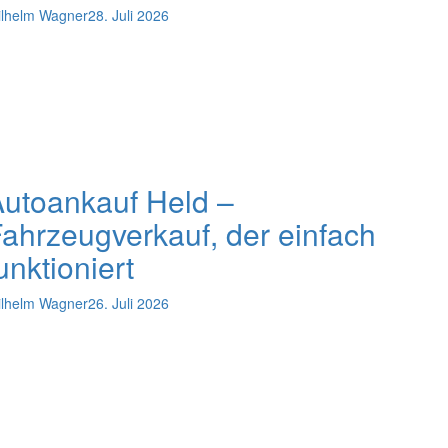
lhelm Wagner
28. Juli 2026
utoankauf Held –
ahrzeugverkauf, der einfach
unktioniert
lhelm Wagner
26. Juli 2026