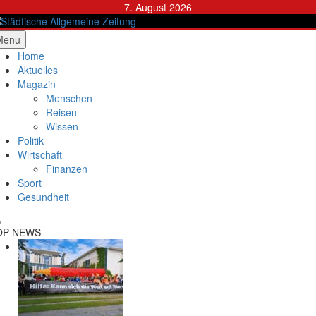
Skip
7. August 2026
to
content
ädtische Allgemeine Zeitung
Menu
Home
Aktuelles
Magazin
Menschen
Reisen
Wissen
Politik
Wirtschaft
Finanzen
Sport
Gesundheit
OP NEWS