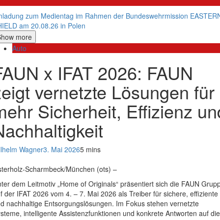
litik
nladung zum Medientag im Rahmen der Bundeswehrmission EASTER
IELD am 20.08.26 in Polen
Show more
Auto
FAUN x IFAT 2026: FAUN
zeigt vernetzte Lösungen für
mehr Sicherheit, Effizienz un
Nachhaltigkeit
lhelm Wagner
3. Mai 2026
5 mins
terholz-Scharmbeck/München (ots) –
ter dem Leitmotiv „Home of Originals“ präsentiert sich die FAUN Grup
f der IFAT 2026 vom 4. – 7. Mai 2026 als Treiber für sichere, effiziente
d nachhaltige Entsorgungslösungen. Im Fokus stehen vernetzte
steme, intelligente Assistenzfunktionen und konkrete Antworten auf die