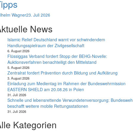
ipps
lhelm Wagner
23. Juli 2026
ktuelle News
Islamic Relief Deutschland warnt vor schwindendem
Handlungsspielraum der Zivilgesellschaft
6. August 2026
Flüssiggas Verband fordert Stopp der BEHG-Novelle:
Auktionsverfahren benachteiligt den Mittelstand
5. August 2026
Zentralrat fordert Prävention durch Bildung und Aufklärung
3. August 2026
Einladung zum Medientag im Rahmen der Bundeswehrmission
EASTERN SHIELD am 20.08.26 in Polen
31. Juli 2026
Schnelle und lebensrettende Verwundetenversorgung: Bundesweh
beschafft weitere mobile Rettungsstationen
31. Juli 2026
lle Kategorien