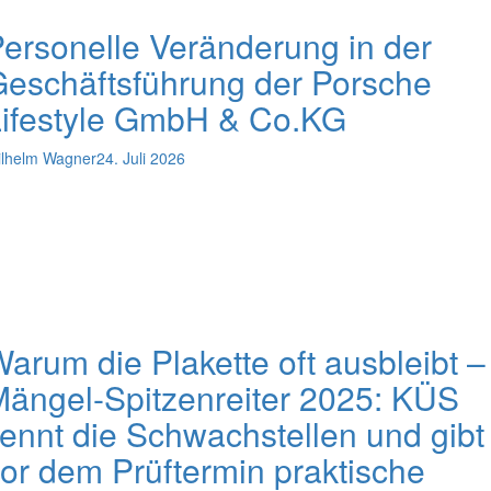
ersonelle Veränderung in der
eschäftsführung der Porsche
Lifestyle GmbH & Co.KG
lhelm Wagner
24. Juli 2026
arum die Plakette oft ausbleibt –
ängel-Spitzenreiter 2025: KÜS
ennt die Schwachstellen und gibt
or dem Prüftermin praktische