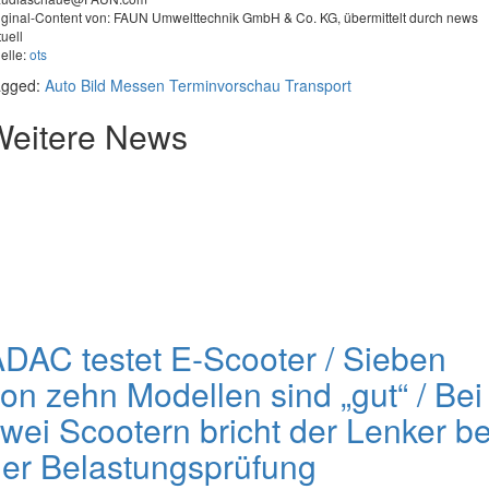
iginal-Content von: FAUN Umwelttechnik GmbH & Co. KG, übermittelt durch news
tuell
elle:
ots
agged:
Auto
Bild
Messen
Terminvorschau
Transport
Weitere News
DAC testet E-Scooter / Sieben
on zehn Modellen sind „gut“ / Bei
wei Scootern bricht der Lenker be
er Belastungsprüfung