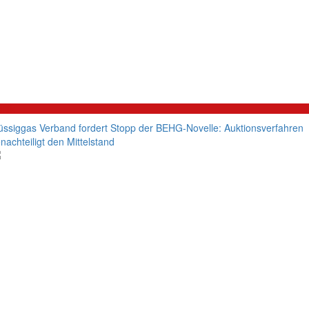
litik
üssiggas Verband fordert Stopp der BEHG-Novelle: Auktionsverfahren
nachteiligt den Mittelstand