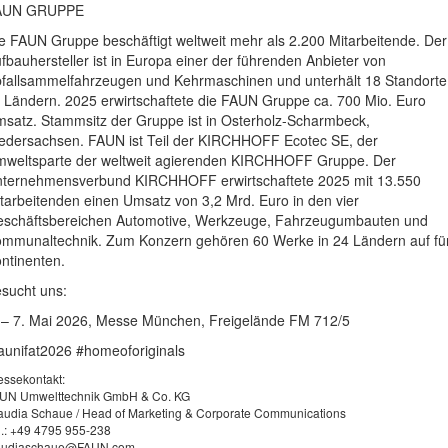
AUN GRUPPE
e FAUN Gruppe beschäftigt weltweit mehr als 2.200 Mitarbeitende. Der
fbauhersteller ist in Europa einer der führenden Anbieter von
fallsammelfahrzeugen und Kehrmaschinen und unterhält 18 Standorte
f Ländern. 2025 erwirtschaftete die FAUN Gruppe ca. 700 Mio. Euro
satz. Stammsitz der Gruppe ist in Osterholz-Scharmbeck,
edersachsen. FAUN ist Teil der KIRCHHOFF Ecotec SE, der
weltsparte der weltweit agierenden KIRCHHOFF Gruppe. Der
ternehmensverbund KIRCHHOFF erwirtschaftete 2025 mit 13.550
tarbeitenden einen Umsatz von 3,2 Mrd. Euro in den vier
schäftsbereichen Automotive, Werkzeuge, Fahrzeugumbauten und
mmunaltechnik. Zum Konzern gehören 60 Werke in 24 Ländern auf fü
ntinenten.
sucht uns:
 – 7. Mai 2026, Messe München, Freigelände FM 712/5
aunifat2026 #homeoforiginals
essekontakt:
UN Umwelttechnik GmbH & Co. KG
audia Schaue / Head of Marketing & Corporate Communications
l.: +49 4795 955-238
audiaschaue@FAUN.com