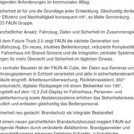
eigenden Anforderungen im kommunalen Alltag.
icherheit ist für uns die Grundlage jeder Entwicklung. Gleichzeitig denk
r Effizienz und Nachhaltigkeit konsequent mit“, so Malte Sonnenburg,
EO FAUN Gruppe.
nzheitlicher Ansatz: Fahrzeug, Daten und Sicherheit im Zusammenspi
t dem Future Truck 2.0 zeigt FAUN die nächste Generation von
llfahrzeug. Ein neues, intuitives Bedienkonzept, reduzierte Komplexitä
 Fahrerhaus mit Shared Screens und die Integration zentraler System
rgen für mehr Übersicht und Sicherheit im täglichen Einsatz.
n zentraler Baustein ist der FAUN-AI Cube, der Daten aus Kameras un
hrzeugsystemen in Echtzeit verarbeitet und aktiv in sicherheitsrelevan
läufe eingreift. Arbeitsraumüberwachung, Rückfahrassistent, 360°
ndumsicht, digitaler Rückspiegel mit einem Blickwinkel von 195°,
rgstellt auf dem 12,3 Zoll-Display im Fahrerhaus, Personen- und
jekterkennung sowie Assistenzsysteme erhöhen das Sicherheitsnivea
utlich und entlasten gleichzeitig das Bedienpersonal.
cherheit neu gedacht: Brandschutz als integraler Bestandteil
t einem neuen ganzheitlichen Brandschutzkonzept reagiert FAUN auf
eigende Risiken durch veränderte Abfallströme. Brandgasmelder und
ermobildkameras erkennen Gefahren frühzeitig, automatische